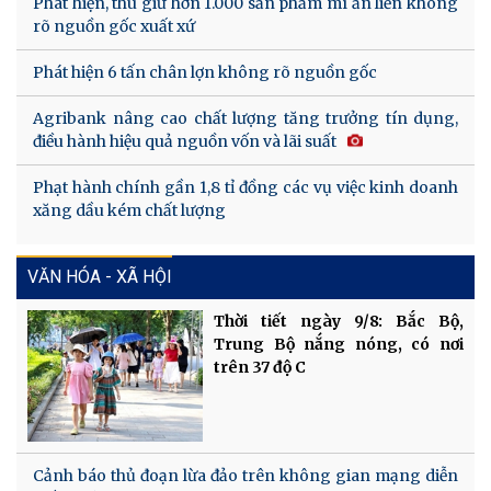
Phát hiện, thu giữ hơn 1.000 sản phẩm mì ăn liền không
rõ nguồn gốc xuất xứ
Phát hiện 6 tấn chân lợn không rõ nguồn gốc
Agribank nâng cao chất lượng tăng trưởng tín dụng,
điều hành hiệu quả nguồn vốn và lãi suất
Phạt hành chính gần 1,8 tỉ đồng các vụ việc kinh doanh
xăng dầu kém chất lượng
VĂN HÓA - XÃ HỘI
Thời tiết ngày 9/8: Bắc Bộ,
Trung Bộ nắng nóng, có nơi
trên 37 độ C
Cảnh báo thủ đoạn lừa đảo trên không gian mạng diễn