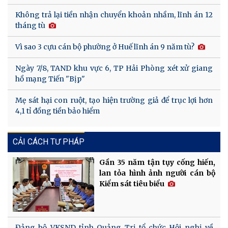
Không trả lại tiền nhận chuyển khoản nhầm, lĩnh án 12
tháng tù
Vì sao 3 cựu cán bộ phường ở Huế lĩnh án 9 năm tù?
Ngày 7/8, TAND khu vực 6, TP Hải Phòng xét xử giang
hồ mạng Tiến "Bịp"
Mẹ sát hại con ruột, tạo hiện trường giả để trục lợi hơn
4,1 tỉ đồng tiền bảo hiểm
CẢI CÁCH TƯ PHÁP
Gần 35 năm tận tụy cống hiến,
lan tỏa hình ảnh người cán bộ
Kiểm sát tiêu biểu
Đảng bộ VKSND tỉnh Quảng Trị tổ chức Hội nghị về