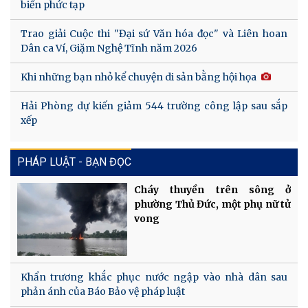
biến phức tạp
Trao giải Cuộc thi "Đại sứ Văn hóa đọc" và Liên hoan
Dân ca Ví, Giặm Nghệ Tĩnh năm 2026
Khi những bạn nhỏ kể chuyện di sản bằng hội họa
Hải Phòng dự kiến giảm 544 trường công lập sau sắp
xếp
PHÁP LUẬT - BẠN ĐỌC
Cháy thuyền trên sông ở
phường Thủ Đức, một phụ nữ tử
vong
Khẩn trương khắc phục nước ngập vào nhà dân sau
phản ánh của Báo Bảo vệ pháp luật