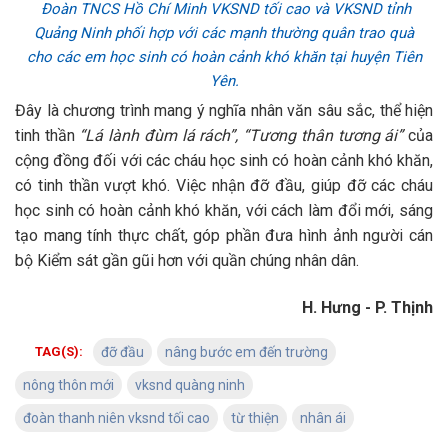
Đoàn TNCS Hồ Chí Minh VKSND tối cao và VKSND tỉnh
Quảng Ninh phối hợp với các mạnh thường quân trao quà
cho các em học sinh có hoàn cảnh khó khăn tại huyện Tiên
Yên.
Đây là chương trình mang ý nghĩa nhân văn sâu sắc, thể hiện
tinh thần
“Lá lành đùm lá rách”, “Tương thân tương ái”
của
cộng đồng đối với các cháu học sinh có hoàn cảnh khó khăn,
có tinh thần vượt khó. Việc nhận đỡ đầu, giúp đỡ các cháu
học sinh có hoàn cảnh khó khăn, với cách làm đổi mới, sáng
tạo mang tính thực chất, góp phần đưa hình ảnh người cán
bộ Kiểm sát gần gũi hơn với quần chúng nhân dân.
H. Hưng - P. Thịnh
TAG(S):
đỡ đầu
nâng bước em đến trường
nông thôn mới
vksnd quàng ninh
đoàn thanh niên vksnd tối cao
từ thiện
nhân ái