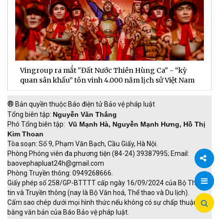
Vingroup ra mắt "Đất Nước Thiên Hùng Ca" - “kỳ
S
quan sân khấu” tôn vinh 4.000 năm lịch sử Việt Nam
P
®
Bản quyền thuộc Báo điện tử Bảo vệ pháp luật
Tổng biên tập:
Nguyễn Văn Thắng
Phó Tổng biên tập:
Vũ Mạnh Hà, Nguyễn Mạnh Hưng, Hồ Thị
Kim Thoan
Tòa soạn: Số 9, Phạm Văn Bạch, Cầu Giấy, Hà Nội.
Phòng Phóng viên đa phương tiện (84-24) 39387995; Email:
baovephapluat24h@gmail.com
Phòng Truyền thông: 0949268666.
Chia
Giấy phép số 258/GP-BTTTT cấp ngày 16/09/2024 của Bộ Thông
tin và Truyền thông (nay là Bộ Văn hoá, Thể thao và Du lịch).
sẻ
Cấm sao chép dưới mọi hình thức nếu không có sự chấp thuận
bằng văn bản của Báo Bảo vệ pháp luật.