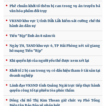
Phê chuẩn khởi tố thêm bị can trong vụ án truyền bá
văn hóa phẩm đồi trụy
VKSND khu vực 7, tỉnh Đắk Lắk kiểm sát cưỡng chế thi
hành án dân sự
Tiến "Bịp" lĩnh án 8 năm tù
Ngày 7/8, TAND khu vực 6, TP Hải Phòng xét xử giang
hồ mạng Tiến "Bịp"
Khi quyền lợi của người yếu thế được xem xét lại
Khởi tố 2 bị can trong vụ có dấu hiệu tham ô tài sản tại
doanh nghiệp
Lãnh đạo VKSND tỉnh Quảng Ngãi trực tiếp thực hành
quyền công tố tại phiên tòa phúc thẩm
Đồng chí Hồ Thị Kim Thoan giữ chức vụ Phó Tổng
Biên tập Báo Bảo vệ pháp luật