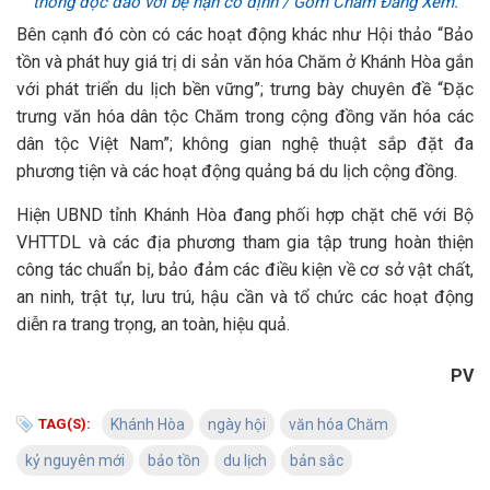
thống độc đáo với bệ nặn cố định / Gốm Chăm Đàng Xem.
Bên cạnh đó còn có các hoạt động khác như Hội thảo “Bảo
tồn và phát huy giá trị di sản văn hóa Chăm ở Khánh Hòa gắn
với phát triển du lịch bền vững”; trưng bày chuyên đề “Đặc
trưng văn hóa dân tộc Chăm trong cộng đồng văn hóa các
dân tộc Việt Nam”; không gian nghệ thuật sắp đặt đa
phương tiện và các hoạt động quảng bá du lịch cộng đồng.
Hiện UBND tỉnh Khánh Hòa đang phối hợp chặt chẽ với Bộ
VHTTDL và các địa phương tham gia tập trung hoàn thiện
công tác chuẩn bị, bảo đảm các điều kiện về cơ sở vật chất,
an ninh, trật tự, lưu trú, hậu cần và tổ chức các hoạt động
diễn ra trang trọng, an toàn, hiệu quả.
PV
TAG(S):
Khánh Hòa
ngày hội
văn hóa Chăm
kỷ nguyên mới
bảo tồn
du lịch
bản sắc