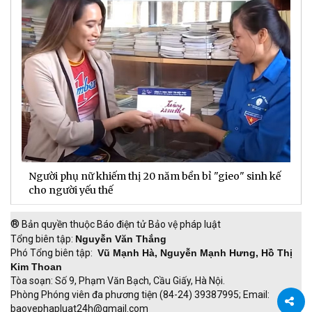
Người phụ nữ khiếm thị 20 năm bền bỉ "gieo" sinh kế
D
cho người yếu thế
t
®
Bản quyền thuộc Báo điện tử Bảo vệ pháp luật
Tổng biên tập:
Nguyễn Văn Thắng
Phó Tổng biên tập:
Vũ Mạnh Hà, Nguyễn Mạnh Hưng, Hồ Thị
Kim Thoan
Tòa soạn: Số 9, Phạm Văn Bạch, Cầu Giấy, Hà Nội.
Phòng Phóng viên đa phương tiện (84-24) 39387995; Email:
baovephapluat24h@gmail.com