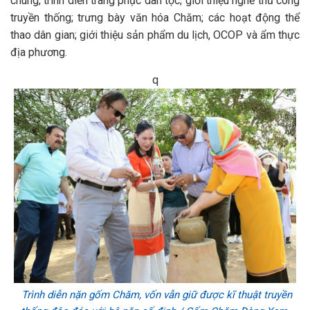
chúng; trình diễn trang phục dân tộc; giới thiệu nghề thủ công
truyền thống; trưng bày văn hóa Chăm; các hoạt động thể
thao dân gian; giới thiệu sản phẩm du lịch, OCOP và ẩm thực
địa phương.
q
Trình diễn nặn gốm Chăm, vốn vẫn giữ được kĩ thuật truyền