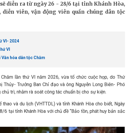
ẽ diễn ra từ ngày 26 - 28/6 tại tỉnh Khánh Hòa,
 diễn viên, vận động viên quần chúng dân tộc
ứ VI- 2024
thứ VI
ội Văn hóa dân tộc Chăm
 Chăm lần thứ VI năm 2026, vừa tổ chức cuộc họp, do Thứ
 Thị Thủy- Trưởng Ban Chỉ đạo và ông Nguyễn Long Biên- Phó
hủ trì, nhằm rà soát công tác chuẩn bị cho sự kiện.
ể thao và du lịch (VHTTDL) và tỉnh Khánh Hòa cho biết, Ngày
8/6 tại tỉnh Khánh Hòa với chủ đề “Bảo tồn, phát huy bản sắc