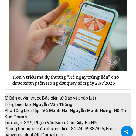
Hơn 4 triệu mã dự thưởng “Xé ngay trúng liền” chờ
B
được xướng tên trong đợt quay số ngày 20/7/2026
n
®
Bản quyền thuộc Báo điện tử Bảo vệ pháp luật
Tổng biên tập:
Nguyễn Văn Thắng
Phó Tổng biên tập:
Vũ Mạnh Hà, Nguyễn Mạnh Hưng, Hồ Thị
Kim Thoan
Tòa soạn: Số 9, Phạm Văn Bạch, Cầu Giấy, Hà Nội.
Phòng Phóng viên đa phương tiện (84-24) 39387995; Email:
baovephapluat24h@gmail.com