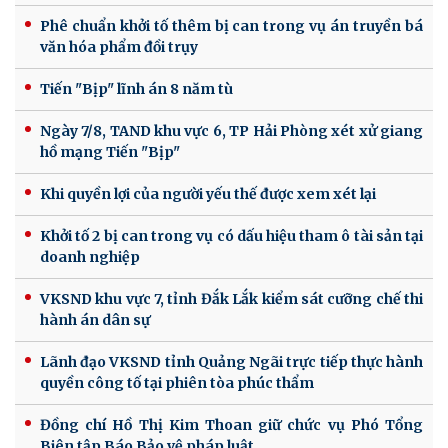
Phê chuẩn khởi tố thêm bị can trong vụ án truyền bá
văn hóa phẩm đồi trụy
Tiến "Bịp" lĩnh án 8 năm tù
Ngày 7/8, TAND khu vực 6, TP Hải Phòng xét xử giang
hồ mạng Tiến "Bịp"
Khi quyền lợi của người yếu thế được xem xét lại
Khởi tố 2 bị can trong vụ có dấu hiệu tham ô tài sản tại
doanh nghiệp
VKSND khu vực 7, tỉnh Đắk Lắk kiểm sát cưỡng chế thi
hành án dân sự
Lãnh đạo VKSND tỉnh Quảng Ngãi trực tiếp thực hành
quyền công tố tại phiên tòa phúc thẩm
Đồng chí Hồ Thị Kim Thoan giữ chức vụ Phó Tổng
Biên tập Báo Bảo vệ pháp luật