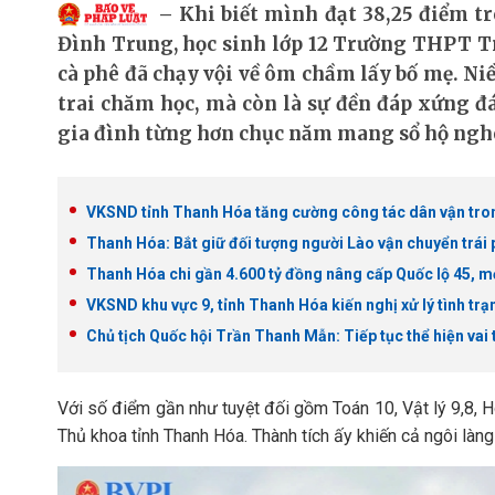
Khi biết mình đạt 38,25 điểm 
Đình Trung, học sinh lớp 12 Trường THPT T
cà phê đã chạy vội về ôm chầm lấy bố mẹ. Ni
trai chăm học, mà còn là sự đền đáp xứng 
gia đình từng hơn chục năm mang sổ hộ ngh
VKSND tỉnh Thanh Hóa tăng cường công tác dân vận tron
Thanh Hóa: Bắt giữ đối tượng người Lào vận chuyển trái 
Thanh Hóa chi gần 4.600 tỷ đồng nâng cấp Quốc lộ 45, mở 
VKSND khu vực 9, tỉnh Thanh Hóa kiến nghị xử lý tình trạn
Chủ tịch Quốc hội Trần Thanh Mẫn: Tiếp tục thể hiện vai
Với số điểm gần như tuyệt đối gồm Toán 10, Vật lý 9,8, H
Thủ khoa tỉnh Thanh Hóa. Thành tích ấy khiến cả ngôi làn