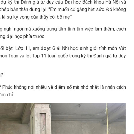
m dự kỳ thi Đánh giá tư duy của Đại học Bách khoa Hà Nội và
 phép bản thân dừng lại. "Em muốn cố gắng hết sức. Đó không
 là sự kỳ vọng của thầy cô, bố mẹ."
ng nghỉ ngơi mà xuống trung tâm tỉnh tìm việc làm thêm, cách
g đại học phía trước.
ổi bật: Lớp 11, em đoạt Giải Nhì học sinh giỏi tỉnh môn Vật
 môn Toán và lọt Top 11 toàn quốc trong kỳ thi Đánh giá tư duy
ỉ"
 Phúc không nói nhiều về điểm số mà nhớ nhất là nhân cách
ăm chỉ.