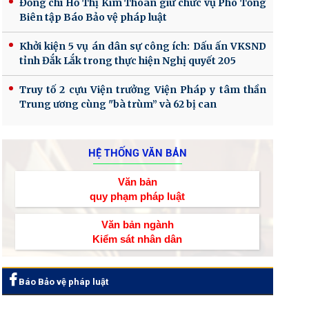
Đồng chí Hồ Thị Kim Thoan giữ chức vụ Phó Tổng
Biên tập Báo Bảo vệ pháp luật
Khởi kiện 5 vụ án dân sự công ích: Dấu ấn VKSND
tỉnh Đắk Lắk trong thực hiện Nghị quyết 205
Truy tố 2 cựu Viện trưởng Viện Pháp y tâm thần
Trung ương cùng "bà trùm” và 62 bị can
HỆ THỐNG VĂN BẢN
Văn bản
quy phạm pháp luật
Văn bản ngành
Kiểm sát nhân dân
Báo Bảo vệ pháp luật