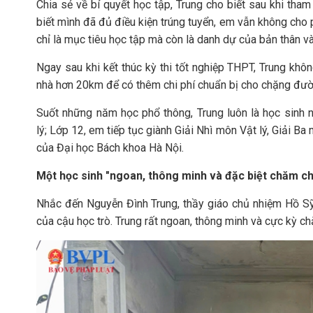
Chia sẻ về bí quyết học tập, Trung cho biết sau khi tha
biết mình đã đủ điều kiện trúng tuyển, em vẫn không cho
chỉ là mục tiêu học tập mà còn là danh dự của bản thân và
Ngay sau khi kết thúc kỳ thi tốt nghiệp THPT, Trung khô
nhà hơn 20km để có thêm chi phí chuẩn bị cho chặng đườn
Suốt những năm học phổ thông, Trung luôn là học sinh n
lý; Lớp 12, em tiếp tục giành Giải Nhì môn Vật lý, Giải Ba
của Đại học Bách khoa Hà Nội.
Một học sinh "ngoan, thông minh và đặc biệt chăm ch
Nhắc đến Nguyễn Đình Trung, thầy giáo chủ nhiệm Hồ Sỹ
của cậu học trò. Trung rất ngoan, thông minh và cực kỳ ch