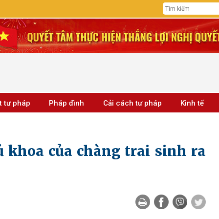
t tư pháp
Pháp đình
Cải cách tư pháp
Kinh tế
 khoa của chàng trai sinh ra