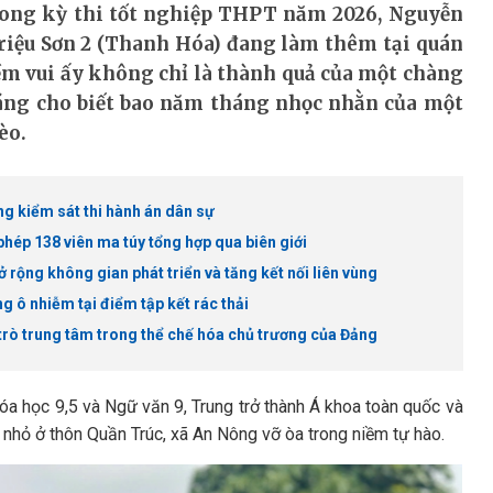
trong kỳ thi tốt nghiệp THPT năm 2026, Nguyễn
riệu Sơn 2 (Thanh Hóa) đang làm thêm tại quán
ềm vui ấy không chỉ là thành quả của một chàng
đáng cho biết bao năm tháng nhọc nhằn của một
èo.
g kiểm sát thi hành án dân sự
phép 138 viên ma túy tổng hợp qua biên giới
rộng không gian phát triển và tăng kết nối liên vùng
g ô nhiễm tại điểm tập kết rác thải
 trò trung tâm trong thể chế hóa chủ trương của Đảng
óa học 9,5 và Ngữ văn 9, Trung trở thành Á khoa toàn quốc và
g nhỏ ở thôn Quần Trúc, xã An Nông vỡ òa trong niềm tự hào.