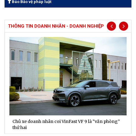
Báo Bảo vệ pháp luật
THÔNG TIN DOANH NHÂN - DOANH NGHIỆP
Chủ xe doanh nhân coi VinFast VF 9 là “văn phòng”
T
thứ hai
t