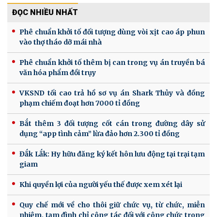
ĐỌC NHIỀU NHẤT
Phê chuẩn khởi tố đối tượng dùng vòi xịt cao áp phun
vào thợ tháo dỡ mái nhà
Phê chuẩn khởi tố thêm bị can trong vụ án truyền bá
văn hóa phẩm đồi trụy
VKSND tối cao trả hồ sơ vụ án Shark Thủy và đồng
phạm chiếm đoạt hơn 7000 tỉ đồng
Bắt thêm 3 đối tượng cốt cán trong đường dây sử
dụng “app tình cảm” lừa đảo hơn 2.300 tỉ đồng
Đắk Lắk: Hy hữu đăng ký kết hôn lưu động tại trại tạm
giam
Khi quyền lợi của người yếu thế được xem xét lại
Quy chế mới về cho thôi giữ chức vụ, từ chức, miễn
nhiệm, tạm đình chỉ công tác đối với công chức trong