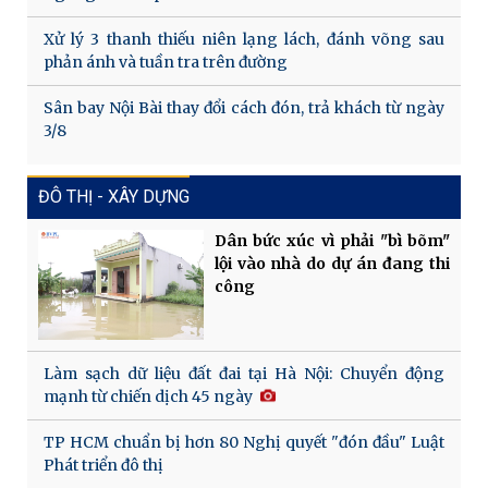
Xử lý 3 thanh thiếu niên lạng lách, đánh võng sau
phản ánh và tuần tra trên đường
Sân bay Nội Bài thay đổi cách đón, trả khách từ ngày
3/8
ĐÔ THỊ - XÂY DỰNG
Dân bức xúc vì phải "bì bõm"
lội vào nhà do dự án đang thi
công
Làm sạch dữ liệu đất đai tại Hà Nội: Chuyển động
mạnh từ chiến dịch 45 ngày
TP HCM chuẩn bị hơn 80 Nghị quyết "đón đầu" Luật
Phát triển đô thị