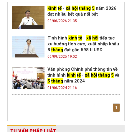
Kinh
tế
-
xã
hội
tháng
5
năm 2026
đạt nhiều kết quả nổi bật
03/06/2026 21:35
Tình hình
kinh
tế
-
xã
hội
tiếp tục
xu hướng tích cực, xuất nhập khẩu
8
tháng
đạt gần 598 tỉ USD
06/09/2025 19:02
Văn phòng Chính phủ thông tin về
tình hình
kinh
tế
-
xã
hội
tháng
5
và
5
tháng
năm 2024
01/06/2024 21:16
1
TƯ VẤN PHÁP LUẬT