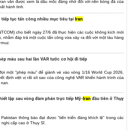
 Iran vẫn được xem là dấu mốc đáng nhớ đối với nền bóng đá của
hất hành tinh.
tiếp tục tấn công nhiều mục tiêu tại
Iran
TCOM) cho biết ngày 27/6 đã thực hiện các cuộc không kích mới
, nhằm đáp trả một cuộc tấn công vừa xảy ra đối với một tàu hàng
rmuz.
ép màu sau hai lần VAR tước cơ hội đi tiếp
 đợi một "phép màu" để giành vé vào vòng 1/16 World Cup 2026,
yết định việt vị rất sít sao của công nghệ VAR khiến hành trình của
 nan.
hiết lập sau vòng đàm phán trực tiếp Mỹ-
Iran
đầu tiên ở Thụy
 Pakistan thông báo đạt được "tiến triển đáng khích lệ" trong các
i nghị cấp cao ở Thụy Sĩ.