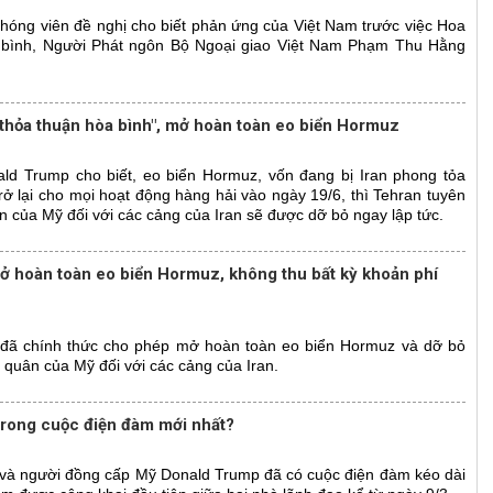
 phóng viên đề nghị cho biết phản ứng của Việt Nam trước việc Hoa
a bình, Người Phát ngôn Bộ Ngoại giao Việt Nam Phạm Thu Hằng
"thỏa thuận hòa bình", mở hoàn toàn eo biển Hormuz
ld Trump cho biết, eo biển Hormuz, vốn đang bị Iran phong tỏa
rở lại cho mọi hoạt động hàng hải vào ngày 19/6, thì Tehran tuyên
n của Mỹ đối với các cảng của Iran sẽ được dỡ bỏ ngay lập tức.
ở hoàn toàn eo biển Hormuz, không thu bất kỳ khoản phí
đã chính thức cho phép mở hoàn toàn eo biển Hormuz và dỡ bỏ
i quân của Mỹ đối với các cảng của Iran.
trong cuộc điện đàm mới nhất?
 và người đồng cấp Mỹ Donald Trump đã có cuộc điện đàm kéo dài