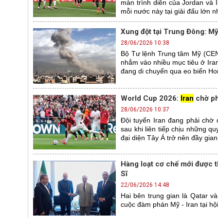
màn trình diễn của Jordan và
mỗi nước này tại giải đấu lớn n
Xung đột tại Trung Đông: Mỹ 
28/06/2026 10:38
Bộ Tư lệnh Trung tâm Mỹ (CEN
nhắm vào nhiều mục tiêu ở Iran
đang di chuyển qua eo biển Ho
World Cup 2026:
Iran
chờ ph
28/06/2026 10:37
Đội tuyển Iran đang phải chờ
sau khi liên tiếp chịu những qu
đại diện Tây Á trở nên đầy gian
Hàng loạt cơ chế mới được t
Sĩ
22/06/2026 14:48
Hai bên trung gian là Qatar và
cuộc đàm phán Mỹ - Iran tại hộ