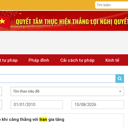
t tư pháp
Pháp đình
Cải cách tư pháp
Kinh tế
Tìm theo tiêu đề
ỏ khi căng thẳng với
Iran
gia tăng