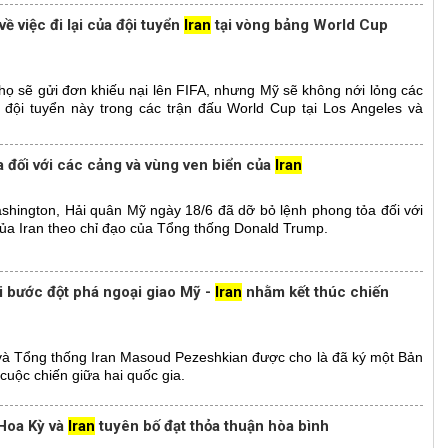
 việc đi lại của đội tuyển
Iran
tại vòng bảng World Cup
 họ sẽ gửi đơn khiếu nại lên FIFA, nhưng Mỹ sẽ không nới lỏng các
i đội tuyển này trong các trận đấu World Cup tại Los Angeles và
 đối với các cảng và vùng ven biển của
Iran
hington, Hải quân Mỹ ngày 18/6 đã dỡ bỏ lệnh phong tỏa đối với
của Iran theo chỉ đạo của Tổng thống Donald Trump.
i bước đột phá ngoại giao Mỹ -
Iran
nhằm kết thúc chiến
à Tổng thống Iran Masoud Pezeshkian được cho là đã ký một Bản
uộc chiến giữa hai quốc gia.
Hoa Kỳ và
Iran
tuyên bố đạt thỏa thuận hòa bình