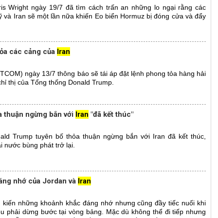
s Wright ngày 19/7 đã tìm cách trấn an những lo ngại rằng các
Mỹ và Iran sẽ một lần nữa khiến Eo biển Hormuz bị đóng cửa và đẩy
tỏa các cảng của
Iran
COM) ngày 13/7 thông báo sẽ tái áp đặt lệnh phong tỏa hàng hải
 chỉ thị của Tổng thống Donald Trump.
a thuận ngừng bắn với
Iran
"đã kết thúc"
ld Trump tuyên bố thỏa thuận ngừng bắn với Iran đã kết thúc,
i nước bùng phát trở lại.
áng nhớ của Jordan và
Iran
g kiến những khoảnh khắc đáng nhớ nhưng cũng đầy tiếc nuối khi
đều phải dừng bước tại vòng bảng. Mặc dù không thể đi tiếp nhưng