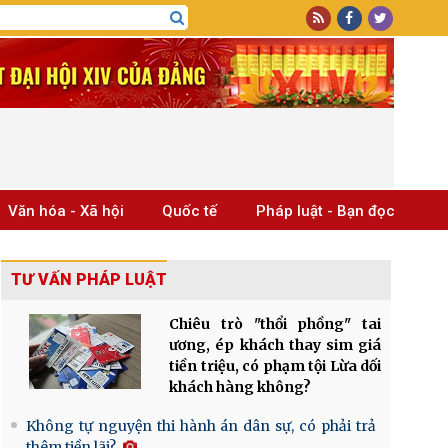
Văn hóa - Xã hội
Quốc tế
Pháp luật - Bạn đọc
TƯ VẤN PHÁP LUẬT
Chiêu trò "thổi phồng" tai
ương, ép khách thay sim giá
tiền triệu, có phạm tội Lừa dối
khách hàng không?
Không tự nguyện thi hành án dân sự, có phải trả
thêm tiền lãi?