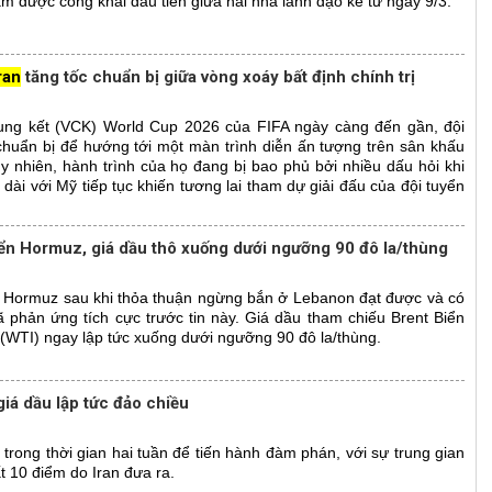
m được công khai đầu tiên giữa hai nhà lãnh đạo kể từ ngày 9/3.
ran
tăng tốc chuẩn bị giữa vòng xoáy bất định chính trị
hung kết (VCK) World Cup 2026 của FIFA ngày càng đến gần, đội
 chuẩn bị để hướng tới một màn trình diễn ấn tượng trên sân khấu
y nhiên, hành trình của họ đang bị bao phủ bởi nhiều dấu hỏi khi
dài với Mỹ tiếp tục khiến tương lai tham dự giải đấu của đội tuyển
ển Hormuz, giá dầu thô xuống dưới ngưỡng 90 đô la/thùng
n Hormuz sau khi thỏa thuận ngừng bắn ở Lebanon đạt được và có
ã phản ứng tích cực trước tin này. Giá dầu tham chiếu Brent Biển
 (WTI) ngay lập tức xuống dưới ngưỡng 90 đô la/thùng.
iá dầu lập tức đảo chiều
rong thời gian hai tuần để tiến hành đàm phán, với sự trung gian
t 10 điểm do Iran đưa ra.