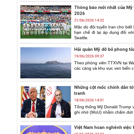
Thông báo mới nhất của Mỹ về
2026
21/06/2026 14:32
Mặc dù đội tuyển Iran cho biết
hạn chế đi lại áp dụng đối vớ
Seattle.
Hải quân Mỹ dỡ bỏ phong tỏa
19/06/2026 09:37
Theo phóng viên TTXVN tại Was
các cảng và khu vực ven biển 
Những cột mốc chính dẫn tớ
tranh
18/06/2026 14:01
Tổng thống Mỹ Donald Trump v
ghi nhớ (MoU) nhằm chấm dứt c
Việt Nam hoan nghênh việc 