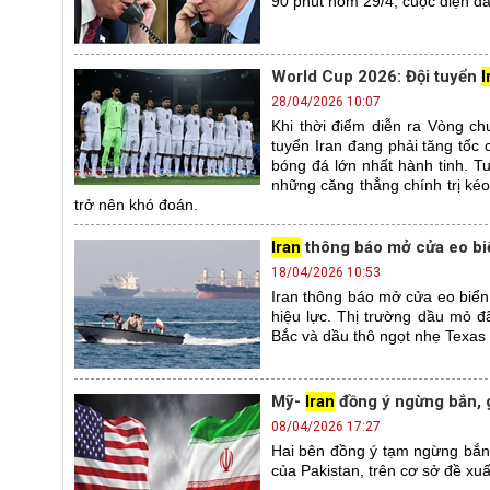
90 phút hôm 29/4, cuộc điện đà
World Cup 2026: Đội tuyển
I
28/04/2026 10:07
Khi thời điểm diễn ra Vòng c
tuyển Iran đang phải tăng tốc
bóng đá lớn nhất hành tinh. Tu
những căng thẳng chính trị kéo 
trở nên khó đoán.
Iran
thông báo mở cửa eo bi
18/04/2026 10:53
Iran thông báo mở cửa eo biể
hiệu lực. Thị trường dầu mỏ đ
Bắc và dầu thô ngọt nhẹ Texas
Mỹ-
Iran
đồng ý ngừng bắn, g
08/04/2026 17:27
Hai bên đồng ý tạm ngừng bắn t
của Pakistan, trên cơ sở đề xuấ