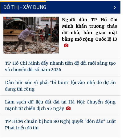
ĐÔ THỊ - XÂY DỰNG
Người dân TP Hồ Chí
Minh khẩn trương tháo
dỡ nhà, bàn giao mặt
bằng mở rộng Quốc lộ 13
TP Hồ Chí Minh đẩy nhanh tiến độ đổi mới sáng tạo
và chuyển đổi số năm 2026
Dân bức xúc vì phải "bì bõm" lội vào nhà do dự án
đang thi công
Làm sạch dữ liệu đất đai tại Hà Nội: Chuyển động
mạnh từ chiến dịch 45 ngày
TP HCM chuẩn bị hơn 80 Nghị quyết "đón đầu" Luật
Phát triển đô thị