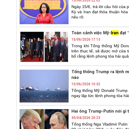
15/06/2026 22:02
Ngày 15/6, trả lời câu hỏi của
Kỳ và Iran đạt thỏa thuận hò
nêu rõ:
Toàn cảnh việc Mỹ-
Iran
đạt 
15/06/2026 17:13
Trong khi Tổng thống Mỹ Dona
trên thực tế, sẽ được mở cửa t
bố rằng lệnh phong tỏa hải quâ
Tổng thống Trump ra lệnh m
nào
15/06/2026 10:32
Tổng thống Mỹ Donald Trump 
ngay lập tức lệnh phong tỏa hả
Hai ông Trump-Putin nói gì 
30/04/2026 20:23
Tổng thống Nga Vladimir Putin