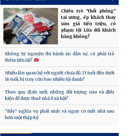
Chiêu trò "thổi phồng"
tai ương, ép khách thay
sim giá tiền triệu, có
phạm tội Lừa dối khách
hàng không?
Không tự nguyện thi hành án dân sự, có phải trả
thêm tiền lãi?
Nhiều lần quan hệ với người chưa đủ 13 tuổi đến dưới
16 tuổi, bị truy cứu bao nhiêu tội danh?
Theo quy định mới, những đối tượng nào và điều
kiện để được thuê nhà ở xã hội?
“Bẫy” nghĩa vụ phát sinh và nguy cơ mất nhà sau
hơn một thập kỷ