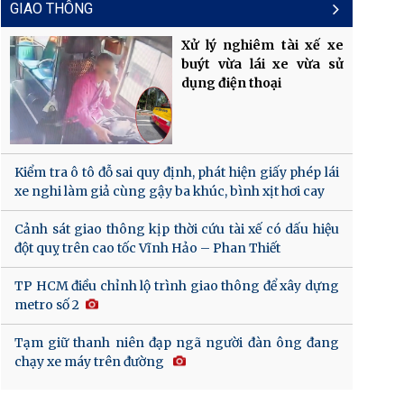
GIAO THÔNG
Xử lý nghiêm tài xế xe
buýt vừa lái xe vừa sử
dụng điện thoại
Kiểm tra ô tô đỗ sai quy định, phát hiện giấy phép lái
xe nghi làm giả cùng gậy ba khúc, bình xịt hơi cay
Cảnh sát giao thông kịp thời cứu tài xế có dấu hiệu
đột quỵ trên cao tốc Vĩnh Hảo – Phan Thiết
TP HCM điều chỉnh lộ trình giao thông để xây dựng
metro số 2
Tạm giữ thanh niên đạp ngã người đàn ông đang
chạy xe máy trên đường