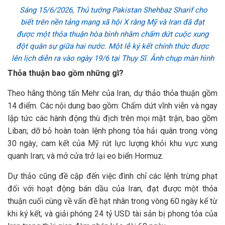
Sáng 15/6/2026, Thủ tướng Pakistan Shehbaz Sharif cho
biết trên nền tảng mạng xã hội X rằng Mỹ và Iran đã đạt
được một thỏa thuận hòa bình nhằm chấm dứt cuộc xung
đột quân sự giữa hai nước. Một lễ ký kết chính thức được
lên lịch diễn ra vào ngày 19/6 tại Thụy Sĩ. Ảnh chụp màn hình
Thỏa thuận bao gồm những gì?
Theo hãng thông tấn Mehr của Iran, dự thảo thỏa thuận gồm
14 điểm. Các nội dung bao gồm: Chấm dứt vĩnh viễn và ngay
lập tức các hành động thù địch trên mọi mặt trận, bao gồm
Liban; dỡ bỏ hoàn toàn lệnh phong tỏa hải quân trong vòng
30 ngày; cam kết của Mỹ rút lực lượng khỏi khu vực xung
quanh Iran; và mở cửa trở lại eo biển Hormuz.
Dự thảo cũng đề cập đến việc đình chỉ các lệnh trừng phạt
đối với hoạt động bán dầu của Iran, đạt được một thỏa
thuận cuối cùng về vấn đề hạt nhân trong vòng 60 ngày kể từ
khi ký kết, và giải phóng 24 tỷ USD tài sản bị phong tỏa của