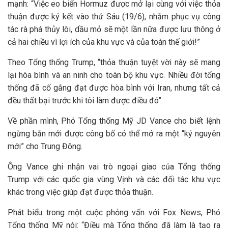
mạnh: “Việc eo biển Hormuz được mở lại cùng với việc thỏa
thuận được ký kết vào thứ Sáu (19/6), nhằm phục vụ công
tác rà phá thủy lôi, dầu mỏ sẽ một lần nữa được lưu thông ở
cả hai chiều vì lợi ích của khu vực và của toàn thế giới!”
Theo Tổng thống Trump, “thỏa thuận tuyệt vời này sẽ mang
lại hòa bình và an ninh cho toàn bộ khu vực. Nhiều đời tổng
thống đã cố gắng đạt được hòa bình với Iran, nhưng tất cả
đều thất bại trước khi tôi làm được điều đó”.
Về phần mình, Phó Tổng thống Mỹ JD Vance cho biết lệnh
ngừng bắn mới được công bố có thể mở ra một “kỷ nguyên
mới” cho Trung Đông.
Ông Vance ghi nhận vai trò ngoại giao của Tổng thống
Trump với các quốc gia vùng Vịnh và các đối tác khu vực
khác trong việc giúp đạt được thỏa thuận.
Phát biểu trong một cuộc phỏng vấn với Fox News, Phó
Tổng thống Mỹ nói: “Điều mà Tổng thống đã làm là tạo ra