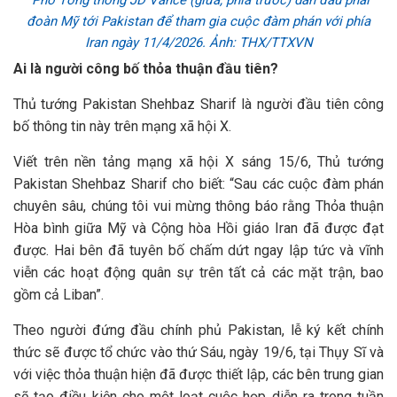
Phó Tổng thống JD Vance (giữa, phía trước) dẫn đầu phái
đoàn Mỹ tới Pakistan để tham gia cuộc đàm phán với phía
Iran ngày 11/4/2026. Ảnh: THX/TTXVN
Ai là người công bố thỏa thuận đầu tiên?
Thủ tướng Pakistan Shehbaz Sharif là người đầu tiên công
bố thông tin này trên mạng xã hội X.
Viết trên nền tảng mạng xã hội X sáng 15/6, Thủ tướng
Pakistan Shehbaz Sharif cho biết: “Sau các cuộc đàm phán
chuyên sâu, chúng tôi vui mừng thông báo rằng Thỏa thuận
Hòa bình giữa Mỹ và Cộng hòa Hồi giáo Iran đã được đạt
được. Hai bên đã tuyên bố chấm dứt ngay lập tức và vĩnh
viễn các hoạt động quân sự trên tất cả các mặt trận, bao
gồm cả Liban”.
Theo người đứng đầu chính phủ Pakistan, lễ ký kết chính
thức sẽ được tổ chức vào thứ Sáu, ngày 19/6, tại Thụy Sĩ và
với việc thỏa thuận hiện đã được thiết lập, các bên trung gian
sẽ tạo điều kiện cho một loạt cuộc họp diễn ra trong tuần