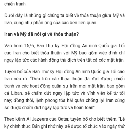
chiến tranh.
Dưới đây là những gì chúng ta biết về thỏa thuận giữa Mỹ và
Iran, cũng như phản ứng của các bên liên quan.
Iran và Mỹ đã nói gì về thỏa thuận?
Vào hôm 15/6, Ban Thư ký Hội đồng An ninh Quốc gia Tối
cao Iran cho biết thỏa thuận với Mỹ bao gồm việc đình chỉ
ngay lập tức các hành động thù địch trên tất cả các mặt trận.
Tuyên bố của Ban Thư ký Hội đồng An ninh Quốc gia Tối cao
Iran nêu rõ: “Dựa trên các thỏa thuận đã đạt được, chiến
tranh và các hoạt động quân sự trên mọi mặt trận, bao gồm
cả Liban, sẽ chấm dứt ngay lập tức và vĩnh viễn kể từ tối
nay; đồng thời, lệnh phong tỏa hải quân chống lại Iran cũng
sẽ được chấm dứt ngay lập tức và hoàn toàn”.
Theo kênh Al Jazeera của Qatar, tuyên bố cho biết thêm: “Lễ
ký chính thức Bản ghi nhớ này sẽ được tổ chức vào ngày thứ