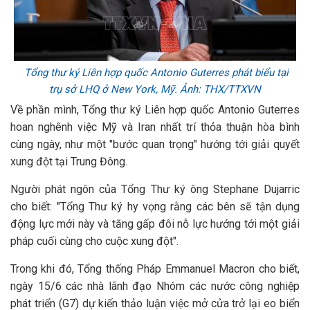
Tổng thư ký Liên hợp quốc Antonio Guterres phát biểu tại
trụ sở LHQ ở New York, Mỹ. Ảnh: THX/TTXVN
Về phần mình, Tổng thư ký Liên hợp quốc Antonio Guterres
hoan nghênh việc Mỹ và Iran nhất trí thỏa thuận hòa bình
cùng ngày, như một "bước quan trọng" hướng tới giải quyết
xung đột tại Trung Đông.
Người phát ngôn của Tổng Thư ký ông Stephane Dujarric
cho biết: "Tổng Thư ký hy vọng rằng các bên sẽ tận dụng
động lực mới này và tăng gấp đôi nỗ lực hướng tới một giải
pháp cuối cùng cho cuộc xung đột".
Trong khi đó, Tổng thống Pháp Emmanuel Macron cho biết,
ngày 15/6 các nhà lãnh đạo Nhóm các nước công nghiệp
phát triển (G7) dự kiến thảo luận việc mở cửa trở lại eo biển