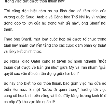
“trong việc đạt được thỏa thuận này”.
“Tôi cũng đặc biệt cảm ơn sự lãnh đạo có tầm nhìn của
Vương quốc Saudi Arabia và Cộng hòa Thổ Nhĩ Kỳ vì những
đóng góp to lớn của họ trong vấn đề này”, ông Sharif nói
thêm.
Theo ông Sharif, một loạt cuộc họp sẽ được tổ chức trong
tuần này nhằm đặt nền tảng cho các cuộc đàm phán kỹ thuật
và lễ ký kết chính thức.
Bộ Ngoại giao Qatar cũng ra tuyên bố hoan nghênh “thỏa
thuận đạt được về Bản ghi nhớ” giữa Mỹ và Iran nhằm “giải
quyết các vấn đề còn tồn đọng giữa hai bên”.
Bộ này cho biết họ coi thỏa thuận, bao gồm việc mở cửa eo
biển Hormuz, là một “bước đi quan trọng” hướng tới việc
củng cố hòa bình bền vững và thúc đẩy tăng trưởng kinh tế ở
cả cấp độ khu vực lẫn quốc tế.