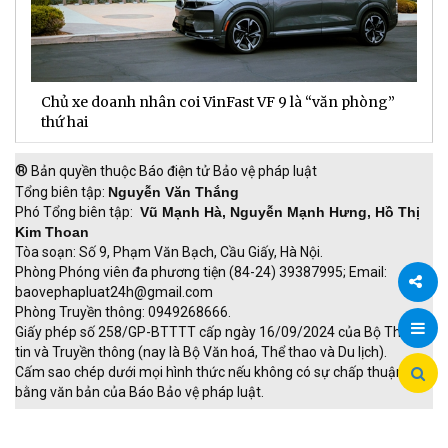
TTC Energy được vinh danh Top 50 Nhãn hiệu Nổi
N
tiếng Việt Nam 2026
c
®
Bản quyền thuộc Báo điện tử Bảo vệ pháp luật
Tổng biên tập:
Nguyễn Văn Thắng
Phó Tổng biên tập:
Vũ Mạnh Hà, Nguyễn Mạnh Hưng, Hồ Thị
Kim Thoan
Tòa soạn: Số 9, Phạm Văn Bạch, Cầu Giấy, Hà Nội.
Phòng Phóng viên đa phương tiện (84-24) 39387995; Email:
baovephapluat24h@gmail.com
Phòng Truyền thông: 0949268666.
Chia
Giấy phép số 258/GP-BTTTT cấp ngày 16/09/2024 của Bộ Thông
tin và Truyền thông (nay là Bộ Văn hoá, Thể thao và Du lịch).
sẻ
Cấm sao chép dưới mọi hình thức nếu không có sự chấp thuận
bằng văn bản của Báo Bảo vệ pháp luật.
TRI NAM GROUP
Giao thông thông minh
Thu phí không dừng
Đào tạo trực tuyến