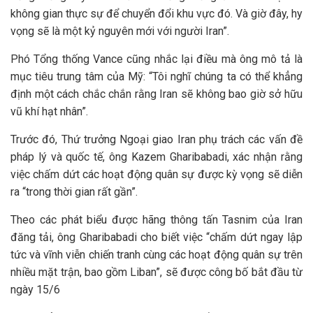
không gian thực sự để chuyển đổi khu vực đó. Và giờ đây, hy
vọng sẽ là một kỷ nguyên mới với người Iran”.
Phó Tổng thống Vance cũng nhắc lại điều mà ông mô tả là
mục tiêu trung tâm của Mỹ: “Tôi nghĩ chúng ta có thể khẳng
định một cách chắc chắn rằng Iran sẽ không bao giờ sở hữu
vũ khí hạt nhân”.
Trước đó, Thứ trưởng Ngoại giao Iran phụ trách các vấn đề
pháp lý và quốc tế, ông Kazem Gharibabadi, xác nhận rằng
việc chấm dứt các hoạt động quân sự được kỳ vọng sẽ diễn
ra “trong thời gian rất gần”.
Theo các phát biểu được hãng thông tấn Tasnim của Iran
đăng tải, ông Gharibabadi cho biết việc “chấm dứt ngay lập
tức và vĩnh viễn chiến tranh cùng các hoạt động quân sự trên
nhiều mặt trận, bao gồm Liban”, sẽ được công bố bắt đầu từ
ngày 15/6