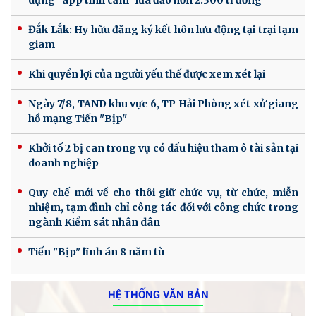
dụng “app tình cảm” lừa đảo hơn 2.300 tỉ đồng
Đắk Lắk: Hy hữu đăng ký kết hôn lưu động tại trại tạm
giam
Khi quyền lợi của người yếu thế được xem xét lại
Ngày 7/8, TAND khu vực 6, TP Hải Phòng xét xử giang
hồ mạng Tiến "Bịp"
Khởi tố 2 bị can trong vụ có dấu hiệu tham ô tài sản tại
doanh nghiệp
Quy chế mới về cho thôi giữ chức vụ, từ chức, miễn
nhiệm, tạm đình chỉ công tác đối với công chức trong
ngành Kiểm sát nhân dân
Tiến "Bịp" lĩnh án 8 năm tù
HỆ THỐNG VĂN BẢN