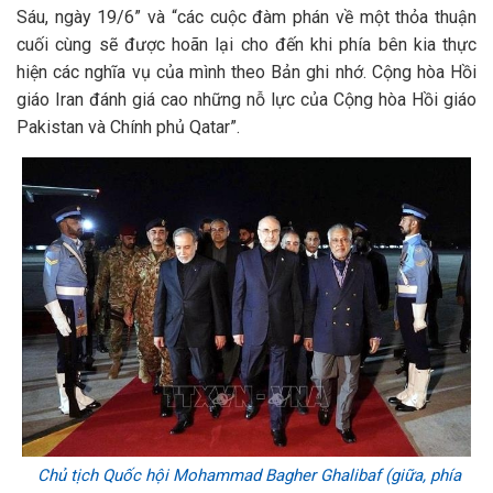
Sáu, ngày 19/6” và “các cuộc đàm phán về một thỏa thuận
cuối cùng sẽ được hoãn lại cho đến khi phía bên kia thực
hiện các nghĩa vụ của mình theo Bản ghi nhớ. Cộng hòa Hồi
giáo Iran đánh giá cao những nỗ lực của Cộng hòa Hồi giáo
Pakistan và Chính phủ Qatar”.
Chủ tịch Quốc hội Mohammad Bagher Ghalibaf (giữa, phía