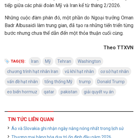
tiếp giữa các phái đoàn Mỹ và Iran kể từ tháng 2/2026.
Những cuộc đàm phán đó, một phần do Ngoại trưởng Oman
Badr Albusaidi làm trung gian, đã tạo ra những tiến triển từng
bước nhưng chưa thể dẫn đến một thỏa thuận cuối cùng.
Theo TTXVN
TAG(S):
Iran
Mỹ
Tehran
Washington
chương trình hạt nhân Iran
vũ khí hạt nhân
cơ sở hạt nhân
vấn đề hạt nhân
tổng thống Mỹ
trump
Donald Trump
eo biển hormuz
qatar
pakistan
giải quyết vụ án
TIN TỨC LIÊN QUAN
Áo và Slovakia ghi nhận ngày nắng nóng nhất trong lịch sử
Thương mại hàng hóa duy trì ổn định đầu năm 2026