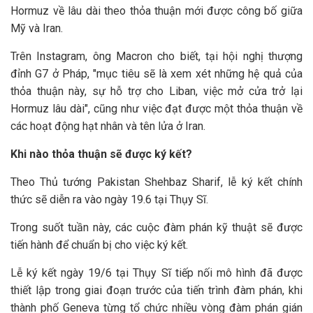
Hormuz về lâu dài theo thỏa thuận mới được công bố giữa
Mỹ và Iran.
Trên Instagram, ông Macron cho biết, tại hội nghị thượng
đỉnh G7 ở Pháp, "mục tiêu sẽ là xem xét những hệ quả của
thỏa thuận này, sự hỗ trợ cho Liban, việc mở cửa trở lại
Hormuz lâu dài", cũng như việc đạt được một thỏa thuận về
các hoạt động hạt nhân và tên lửa ở Iran.
Khi nào thỏa thuận sẽ được ký kết?
Theo Thủ tướng Pakistan Shehbaz Sharif, lễ ký kết chính
thức sẽ diễn ra vào ngày 19.6 tại Thụy Sĩ.
Trong suốt tuần này, các cuộc đàm phán kỹ thuật sẽ được
tiến hành để chuẩn bị cho việc ký kết.
Lễ ký kết ngày 19/6 tại Thụy Sĩ tiếp nối mô hình đã được
thiết lập trong giai đoạn trước của tiến trình đàm phán, khi
thành phố Geneva từng tổ chức nhiều vòng đàm phán gián