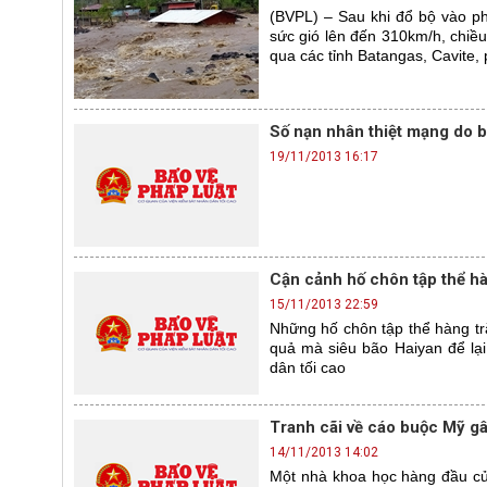
(BVPL) – Sau khi đổ bộ vào ph
sức gió lên đến 310km/h, chiều 
qua các tỉnh Batangas, Cavite,
Số nạn nhân thiệt mạng do 
19/11/2013 16:17
Cận cảnh hố chôn tập thể h
15/11/2013 22:59
Những hố chôn tập thể hàng tr
quả mà siêu bão Haiyan để lại
dân tối cao
Tranh cãi về cáo buộc Mỹ gâ
14/11/2013 14:02
Một nhà khoa học hàng đầu của