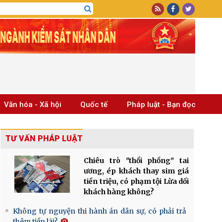
Văn hóa - Xã hội
Quốc tế
Pháp luật - Bạn đọc
TƯ VẤN PHÁP LUẬT
Chiêu trò "thổi phồng" tai
ương, ép khách thay sim giá
tiền triệu, có phạm tội Lừa dối
khách hàng không?
Không tự nguyện thi hành án dân sự, có phải trả
thêm tiền lãi?