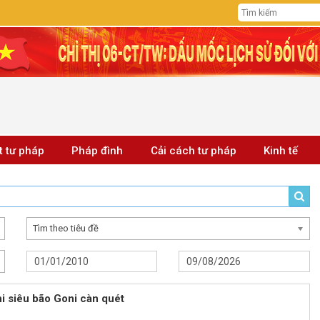
t tư pháp
Pháp đình
Cải cách tư pháp
Kinh tế
Tìm theo tiêu đề
hi siêu bão Goni càn quét