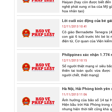
Haiyan (hay còn được biết đến 
nghệ phát xung vi ba của Mỹ gâ
họa nhân tạo)
Lời cuối xúc động của bé gái
12/11/2013 10:41
Cô giáo Bernadette Tenegra (4
con gái 6 tuổi trước khi bé b
điện tử, Cơ quan của Viện kiểm
Philippines xác nhận 1.774 
12/11/2013 10:15
Số người thiệt mạng vì siêu bão
thiên tai toàn quốc vừa được b
người chết, thiệt mạng)
Hà Nội, Hải Phòng bình yên
11/11/2013 11:06
Ảnh hưởng của bão số 14 tại H
Hiện bầu trời Hải Phòng tron
nhưng hiện thời tiết cũng khá