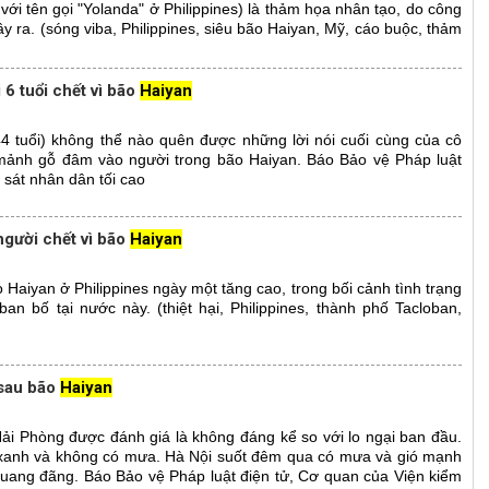
với tên gọi "Yolanda" ở Philippines) là thảm họa nhân tạo, do công
y ra. (sóng viba, Philippines, siêu bão Haiyan, Mỹ, cáo buộc, thảm
 6 tuổi chết vì bão
Haiyan
4 tuổi) không thể nào quên được những lời nói cuối cùng của cô
ị mảnh gỗ đâm vào người trong bão Haiyan. Báo Bảo vệ Pháp luật
 sát nhân dân tối cao
người chết vì bão
Haiyan
 Haiyan ở Philippines ngày một tăng cao, trong bối cảnh tình trạng
an bố tại nước này. (thiệt hại, Philippines, thành phố Tacloban,
 sau bão
Haiyan
ải Phòng được đánh giá là không đáng kể so với lo ngại ban đầu.
g xanh và không có mưa. Hà Nội suốt đêm qua có mưa và gió mạnh
 quang đãng. Báo Bảo vệ Pháp luật điện tử, Cơ quan của Viện kiểm