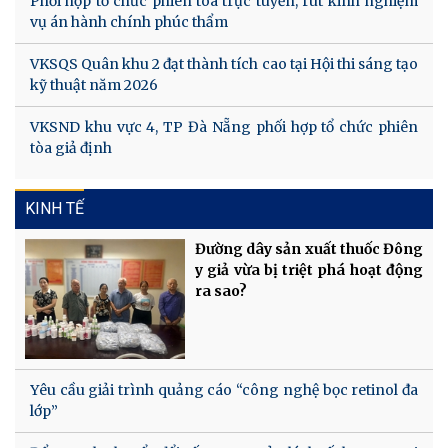
Phối hợp tổ chức phiên tòa trực tuyến, rút kinh nghiệm
vụ án hành chính phúc thẩm
VKSQS Quân khu 2 đạt thành tích cao tại Hội thi sáng tạo
kỹ thuật năm 2026
VKSND khu vực 4, TP Đà Nẵng phối hợp tổ chức phiên
tòa giả định
KINH TẾ
Đường dây sản xuất thuốc Đông
y giả vừa bị triệt phá hoạt động
ra sao?
Yêu cầu giải trình quảng cáo “công nghệ bọc retinol đa
lớp”