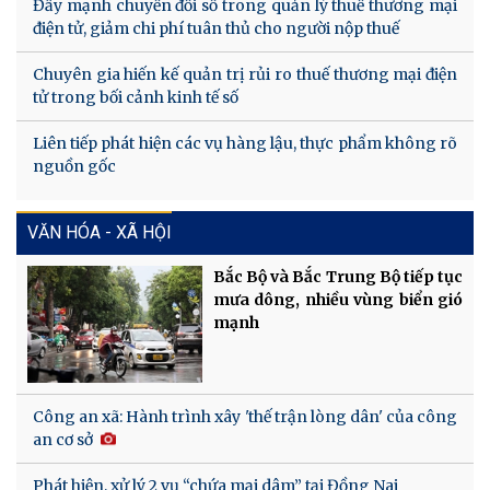
Đẩy mạnh chuyển đổi số trong quản lý thuế thương mại
điện tử, giảm chi phí tuân thủ cho người nộp thuế
Chuyên gia hiến kế quản trị rủi ro thuế thương mại điện
tử trong bối cảnh kinh tế số
Liên tiếp phát hiện các vụ hàng lậu, thực phẩm không rõ
nguồn gốc
VĂN HÓA - XÃ HỘI
Bắc Bộ và Bắc Trung Bộ tiếp tục
mưa dông, nhiều vùng biển gió
mạnh
Công an xã: Hành trình xây 'thế trận lòng dân' của công
an cơ sở
Phát hiện, xử lý 2 vụ “chứa mại dâm” tại Đồng Nai