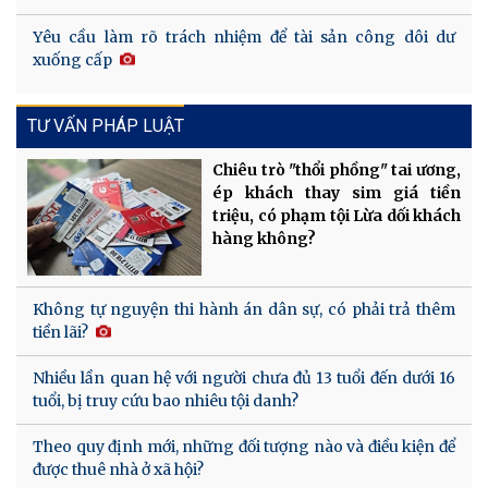
Yêu cầu làm rõ trách nhiệm để tài sản công dôi dư
xuống cấp
TƯ VẤN PHÁP LUẬT
Chiêu trò "thổi phồng" tai ương,
ép khách thay sim giá tiền
triệu, có phạm tội Lừa dối khách
hàng không?
Không tự nguyện thi hành án dân sự, có phải trả thêm
tiền lãi?
Nhiều lần quan hệ với người chưa đủ 13 tuổi đến dưới 16
tuổi, bị truy cứu bao nhiêu tội danh?
Theo quy định mới, những đối tượng nào và điều kiện để
được thuê nhà ở xã hội?