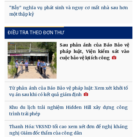
“Bẫy” nghĩa vụ phát sinh và nguy cơ mất nhà sau hơn
một thập kỷ
ĐIỀU TRA THEO ĐƠN THƯ
Sau phản ánh của Báo Bảo vệ
pháp luật, Viện kiểm sát vào
cuộc bảo vệ lợi ích công
Từ phản ánh của Báo Bảo vệ pháp luật: Xem xét khởi tố
vụ án sau khi có kết quả giám định
Khu du lịch trải nghiệm Hidden Hill xây dựng công
trình trái phép
Thanh Hóa: VKSND tối cao xem xét đơn đề nghị kháng
nghị Giám đốc thẩm của công dân