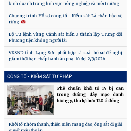
kinh doanh trong lĩnh vực nông nghiệp và môi trường
Chương trình Hồ sơ công tố - Kiểm sát: Lá chắn bảo vệ
rừng
Bộ Tư lệnh Vùng Cảnh sát biển 3 thành lập Trung đội
Phương tiện không người lái
VKSND tỉnh Lạng Sơn phối hợp rà soát hồ sơ đề nghị
giảm thời hạn chấp hành án phạt tù đợt 2/9/2026
CÔNG TỐ - KIỂM SÁT TƯ PHÁP
Phê chuẩn khởi tố 14 bị can
trong đường dây mạo danh
lương y, thu lợi hơn 120 tỉ đồng
Khởi tố nhóm thanh, thiếu niên mang đao, ống sắt đi giải
quyết mâu thuẫn