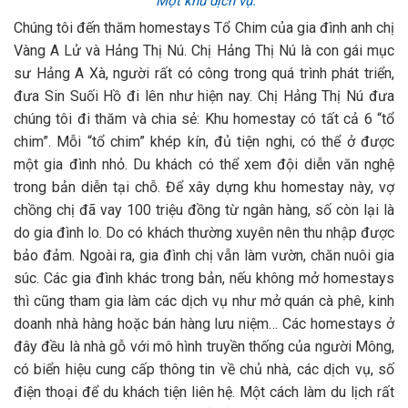
Một khu dịch vụ.
Chúng tôi đến thăm homestays Tổ Chim của gia đình anh chị
Vàng A Lử và Hảng Thị Nú. Chị Hảng Thị Nú là con gái mục
sư Hảng A Xà, người rất có công trong quá trình phát triển,
đưa Sin Suối Hồ đi lên như hiện nay. Chị Hảng Thị Nú đưa
chúng tôi đi thăm và chia sẻ: Khu homestay có tất cả 6 “tổ
chim”. Mỗi “tổ chim” khép kín, đủ tiện nghi, có thể ở được
một gia đình nhỏ. Du khách có thể xem đội diễn văn nghệ
trong bản diễn tại chỗ. Để xây dựng khu homestay này, vợ
chồng chị đã vay 100 triệu đồng từ ngân hàng, số còn lại là
do gia đình lo. Do có khách thường xuyên nên thu nhập được
bảo đảm. Ngoài ra, gia đình chị vẫn làm vườn, chăn nuôi gia
súc. Các gia đình khác trong bản, nếu không mở homestays
thì cũng tham gia làm các dịch vụ như mở quán cà phê, kinh
doanh nhà hàng hoặc bán hàng lưu niệm… Các homestays ở
đây đều là nhà gỗ với mô hình truyền thống của người Mông,
có biển hiệu cung cấp thông tin về chủ nhà, các dịch vụ, số
điện thoại để du khách tiện liên hệ. Một cách làm du lịch rất