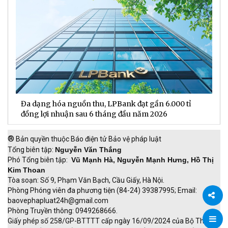
Hơn 4 triệu mã dự thưởng “Xé ngay trúng liền” chờ
B
được xướng tên trong đợt quay số ngày 20/7/2026
n
®
Bản quyền thuộc Báo điện tử Bảo vệ pháp luật
Tổng biên tập:
Nguyễn Văn Thắng
Phó Tổng biên tập:
Vũ Mạnh Hà, Nguyễn Mạnh Hưng, Hồ Thị
Kim Thoan
Tòa soạn: Số 9, Phạm Văn Bạch, Cầu Giấy, Hà Nội.
Phòng Phóng viên đa phương tiện (84-24) 39387995; Email:
baovephapluat24h@gmail.com
Phòng Truyền thông: 0949268666.
Chia
Giấy phép số 258/GP-BTTTT cấp ngày 16/09/2024 của Bộ Thông