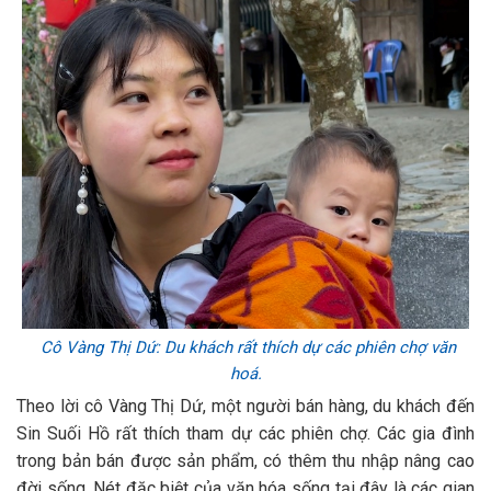
Cô Vàng Thị Dứ: Du khách rất thích dự các phiên chợ văn
hoá.
Theo lời cô Vàng Thị Dứ, một người bán hàng, du khách đến
Sin Suối Hồ rất thích tham dự các phiên chợ. Các gia đình
trong bản bán được sản phẩm, có thêm thu nhập nâng cao
đời sống. Nét đặc biệt của văn hóa sống tại đây là các gian