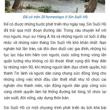
Đã có trên 20 homestays ở Sin Suối Hồ.
Để có được những bước phát triển như ngày nay, Sin Suối Hồ
đã trải qua một đoạn đường dài. Trong câu chuyện kể với
mọi người, mục sư Hảng A Xà và những người có tuổi ở đây
nhắc về những năm tháng Sin Suối Hồ khó khăn nhất: Nạn
nghiện hút lần tràn, cái đói đeo đuổi các gia đình, những hủ
tục lạc hậu kìm hãm con người, cuộc sống trong vòng lẩn
quẩn tưởng như không có lối thoát. Khát vọng đổi thay đến
từ những năm 90, khi những người lãnh đạo chính quyền, hội
thánh Tin lành và người dân cùng chung sức đồng lòng cho
những công việc khởi đầu cần thiết nhất như tổ chức cai
nghiện cho thanh niên, vận động người dân góp công sức
cùng chính quyển làm hệ thống đường bê tông; tổ chức lại
sản xuất, đời sống, xây dựng thôn bản.
Sin Suối Hồ có một chương trình phát triển du lịch khá bài