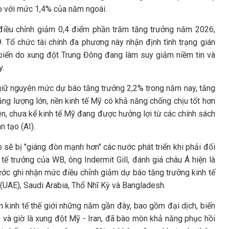
o với mức 1,4% của năm ngoái.
B điều chỉnh giảm 0,4 điểm phần trăm tăng trưởng năm 2026,
 Tổ chức tài chính đa phương này nhận định tình trạng gián
 biến do xung đột Trung Đông đang làm suy giảm niềm tin và
y.
 giữ nguyên mức dự báo tăng trưởng 2,2% trong năm nay, tăng
g lượng lớn, nền kinh tế Mỹ có khả năng chống chịu tốt hơn
ên, chưa kể kinh tế Mỹ đang được hưởng lợi từ các chính sách
n tạo (AI).
 sẽ bị "giáng đòn mạnh hơn" các nước phát triển khi phải đối
tế trưởng của WB, ông Indermit Gill, đánh giá châu Á hiện là
nước ghi nhận mức điều chỉnh giảm dự báo tăng trưởng kinh tế
UAE), Saudi Arabia, Thổ Nhĩ Kỳ và Bangladesh.
ền kinh tế thế giới những năm gần đây, bao gồm đại dịch, biến
n và giờ là xung đột Mỹ - Iran, đã bào mòn khả năng phục hồi