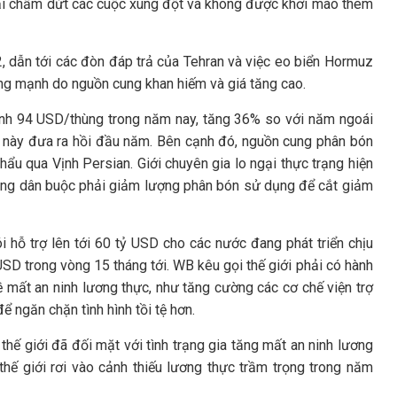
phải chấm dứt các cuộc xung đột và không được khơi mào thêm
2, dẫn tới các đòn đáp trả của Tehran và việc eo biển Hormuz
ộng mạnh do nguồn cung khan hiếm và giá tăng cao.
ình 94 USD/thùng trong năm nay, tăng 36% so với năm ngoái
 này đưa ra hồi đầu năm. Bên cạnh đó, nguồn cung phân bón
ẩu qua Vịnh Persian. Giới chuyên gia lo ngại thực trạng hiện
 nông dân buộc phải giảm lượng phân bón sử dụng để cắt giảm
ói hỗ trợ lên tới 60 tỷ USD cho các nước đang phát triển chịu
SD trong vòng 15 tháng tới. WB kêu gọi thế giới phải có hành
 mất an ninh lương thực, như tăng cường các cơ chế viện trợ
ể ngăn chặn tình hình tồi tệ hơn.
thế giới đã đối mặt với tình trạng gia tăng mất an ninh lương
hế giới rơi vào cảnh thiếu lương thực trầm trọng trong năm