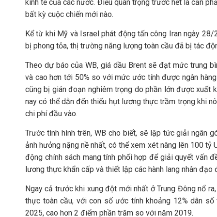
kinh tế của các nước. Điều quan trọng trước hết là cần 
bất kỳ cuộc chiến mới nào.
Kể từ khi Mỹ và Israel phát động tấn công Iran ngày 28/
bị phong tỏa, thị trường năng lượng toàn cầu đã bị tác đ
Theo dự báo của WB, giá dầu Brent sẽ đạt mức trung b
và cao hơn tới 50% so với mức ước tính được ngân hàng
cũng bị gián đoạn nghiêm trọng do phần lớn được xuất kh
nay có thể dẫn đến thiếu hụt lương thực trầm trọng khi
chi phí đầu vào.
Trước tình hình trên, WB cho biết, sẽ lập tức giải ngân g
ảnh hưởng nặng nề nhất, có thể xem xét nâng lên 100 tỷ U
động chính sách mang tính phối hợp để giải quyết vấn đề
lương thực khẩn cấp và thiết lập các hành lang nhân đạo đ
Ngay cả trước khi xung đột mới nhất ở Trung Đông nổ ra, 
thực toàn cầu, với con số ước tính khoảng 12% dân số t
2025, cao hơn 2 điểm phần trăm so với năm 2019.