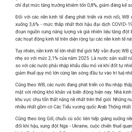
chỉ đạt mức tăng trưởng khiêm tốn 0,8%, giảm đáng kể s
Đối với các nền kinh tế đang phát triển và mới nổi, W
xuống 3,6% - mức thấp nhất thời hậu đại dịch COVID-19.
đoạn nguồn cung năng lượng và giá nhiên liệu tăng đột
các hoạt động kinh tế trên diện rộng tại các nền kinh tế nà
Tuy nhiên, nền kinh tế lớn nhất thế giới Mỹ vẫn được WB
nhẹ so với mức 2,1% của năm 2025. Là nước sản xuất năn
so với các nước phải nhập khẩu dầu mỏ và khí đốt tự nhi
giảm thuế quy mô lớn cùng làn sóng đầu tư vào trí tuệ nhâ
Cũng theo WB, các nước đang phát triển có thu nhập thấp
mặt với những khó khăn và biến động hiện nay. Nhà kinh 
khu vực chịu tổn thất nặng nề nhất trên thế giới. Những 
nhiều nhất gồm có Các Tiểu vương quốc Arab Thống nhất (
Cũng theo ông Gill, chuỗi cú sốc liên tiếp giáng xuống n
đổi khí hậu, xung đột Nga - Ukraine, cuộc chiến thuế qua