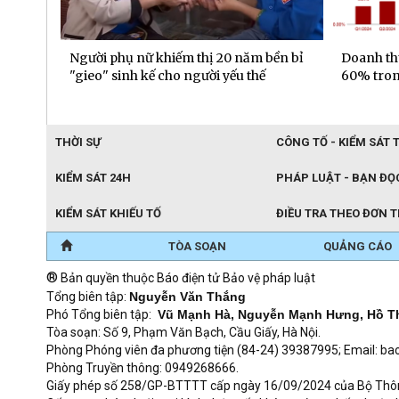
 50
Người phụ nữ khiếm thị 20 năm bền bỉ
Doanh th
26
"gieo" sinh kế cho người yếu thế
60% tron
THỜI SỰ
CÔNG TỐ - KIỂM SÁT 
KIỂM SÁT 24H
PHÁP LUẬT - BẠN ĐỌ
KIỂM SÁT KHIẾU TỐ
ĐIỀU TRA THEO ĐƠN 
TÒA SOẠN
QUẢNG CÁO
®
Bản quyền thuộc Báo điện tử Bảo vệ pháp luật
Tổng biên tập:
Nguyễn Văn Thắng
Phó Tổng biên tập:
Vũ Mạnh Hà, Nguyễn Mạnh Hưng, Hồ T
Tòa soạn: Số 9, Phạm Văn Bạch, Cầu Giấy, Hà Nội.
Phòng Phóng viên đa phương tiện (84-24) 39387995; Email: 
Phòng Truyền thông: 0949268666.
Giấy phép số 258/GP-BTTTT cấp ngày 16/09/2024 của Bộ Thông t