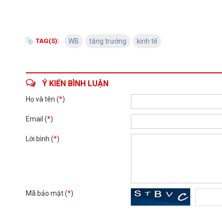
TAG(S):
WB
tăng trưởng
kinh tế
Ý KIẾN BÌNH LUẬN
Họ và tên (
*
)
Email (
*
)
Lời bình (
*
)
Mã bảo mật (
*
)