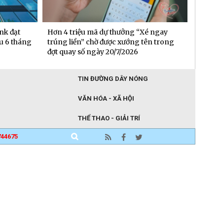
nk đạt
Hơn 4 triệu mã dự thưởng “Xé ngay
BIDV t
au 6 tháng
trúng liền” chờ được xướng tên trong
đầu ti
đợt quay số ngày 20/7/2026
TIN ĐƯỜNG DÂY NÓNG
VĂN HÓA - XÃ HỘI
THỂ THAO - GIẢI TRÍ
744675