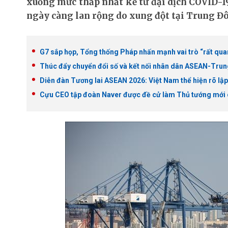
xuống mức thấp nhất kể từ đại dịch COVID-19
ngày càng lan rộng do xung đột tại Trung Đôn
G7 sắp họp, Tổng thống Pháp nhấn mạnh vai trò “rất qua
Thúc đẩy chuyển đổi số và kết nối nhân dân ASEAN-Tru
Diễn đàn Tương lai ASEAN 2026: Việt Nam thể hiện rõ lập
Cựu CEO tập đoàn Naver được đề cử làm Thủ tướng mới