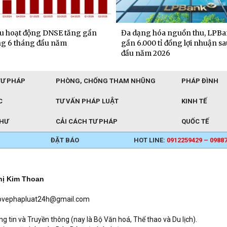
u hoạt động DNSE tăng gần
Đa dạng hóa nguồn thu, LPBa
g 6 tháng đầu năm
gần 6.000 tỉ đồng lợi nhuận s
đầu năm 2026
TƯ PHÁP
PHÒNG, CHỐNG THAM NHŨNG
PHÁP ĐÌNH
C
TƯ VẤN PHÁP LUẬT
KINH TẾ
THƯ
CẢI CÁCH TƯ PHÁP
QUỐC TẾ
ĐẶT BÁO
HOT LINE:
0912259429 – 0988
hị Kim Thoan
baovephapluat24h@gmail.com
in và Truyền thông (nay là Bộ Văn hoá, Thể thao và Du lịch).