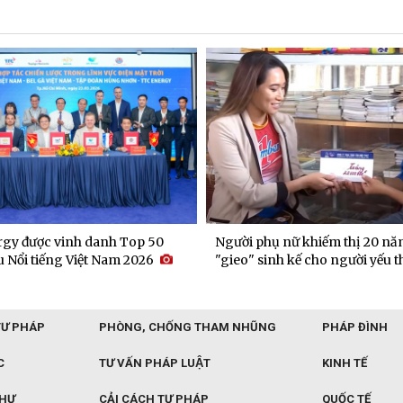
gy được vinh danh Top 50
Người phụ nữ khiếm thị 20 nă
 Nổi tiếng Việt Nam 2026
"gieo" sinh kế cho người yếu t
TƯ PHÁP
PHÒNG, CHỐNG THAM NHŨNG
PHÁP ĐÌNH
C
TƯ VẤN PHÁP LUẬT
KINH TẾ
THƯ
CẢI CÁCH TƯ PHÁP
QUỐC TẾ