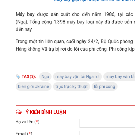
Máy bay được sản xuất cho đến năm 1986, tại các n
(Nga). Tổng cộng 1.398 máy bay loại này đã được sản 
đến nay.
Trong một tin liên quan, cuối ngày 24/2, Bộ Quốc phòn
Hàng không Vũ trụ bị rơi do lỗi của phi công. Phi công kịp
TAG(S):
Nga
máy bay vận tải Nga rơi
máy bay vận tả
biên giới Ukraine
trục trặc kỹ thuật
lỗi phi công
Ý KIẾN BÌNH LUẬN
Họ và tên (
*
)
Email (
*
)