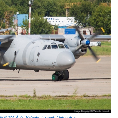
F-36074. Ảnh: Valentin Lozovik /Jetphotos.