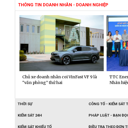
THÔNG TIN DOANH NHÂN - DOANH NGHIỆP
 dịch
Chủ xe doanh nhân coi VinFast VF 9 là
TTC Ener
“văn phòng” thứ hai
Nhãn hiệu
THỜI SỰ
CÔNG TỐ - KIỂM SÁT 
KIỂM SÁT 24H
PHÁP LUẬT - BẠN ĐỌ
KIỂM SÁT KHIẾU TỐ
ĐIỀU TRA THEO ĐƠN 