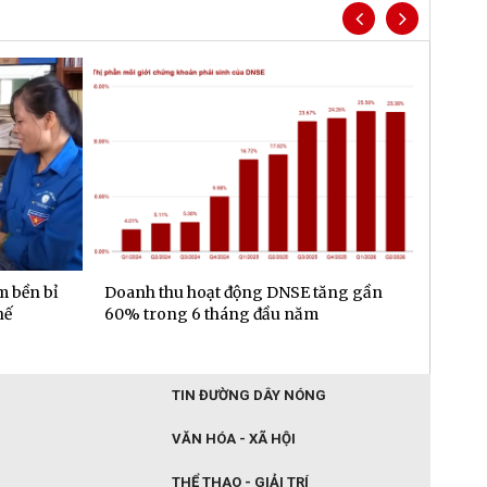
m bền bỉ
Doanh thu hoạt động DNSE tăng gần
Đa dạn
hế
60% trong 6 tháng đầu năm
gần 6.
đầu n
TIN ĐƯỜNG DÂY NÓNG
VĂN HÓA - XÃ HỘI
THỂ THAO - GIẢI TRÍ