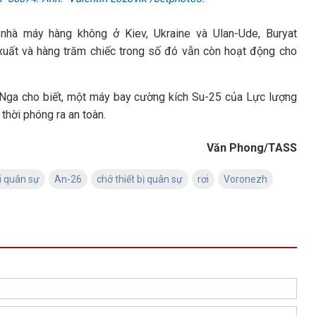
hà máy hàng không ở Kiev, Ukraine và Ulan-Ude, Buryat
xuất và hàng trăm chiếc trong số đó vẫn còn hoạt động cho
g Nga cho biết, một máy bay cường kích Su-25 của Lực lượng
 thời phóng ra an toàn.
Văn Phong/TASS
i quân sự
An-26
chở thiết bị quân sự
rơi
Voronezh