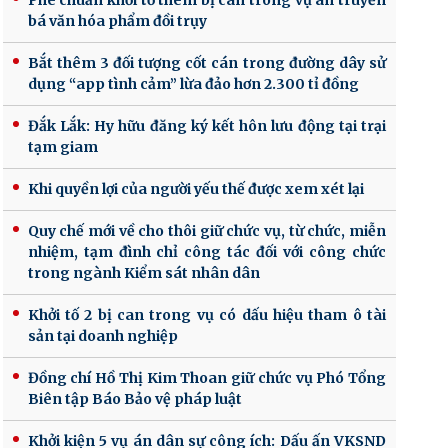
Phê chuẩn khởi tố thêm bị can trong vụ án truyền
bá văn hóa phẩm đồi trụy
Bắt thêm 3 đối tượng cốt cán trong đường dây sử
dụng “app tình cảm” lừa đảo hơn 2.300 tỉ đồng
Đắk Lắk: Hy hữu đăng ký kết hôn lưu động tại trại
tạm giam
Khi quyền lợi của người yếu thế được xem xét lại
Quy chế mới về cho thôi giữ chức vụ, từ chức, miễn
nhiệm, tạm đình chỉ công tác đối với công chức
trong ngành Kiểm sát nhân dân
Khởi tố 2 bị can trong vụ có dấu hiệu tham ô tài
sản tại doanh nghiệp
Đồng chí Hồ Thị Kim Thoan giữ chức vụ Phó Tổng
Biên tập Báo Bảo vệ pháp luật
Khởi kiện 5 vụ án dân sự công ích: Dấu ấn VKSND