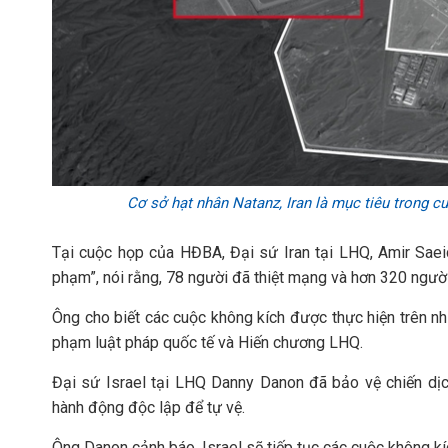
Cơ sở hạt nhân Natanz, Iran là mục tiêu trong c
Tại cuộc họp của HĐBA, Đại sứ Iran tại LHQ, Amir Saeid 
phạm”, nói rằng, 78 người đã thiệt mạng và hơn 320 người
Ông cho biết các cuộc không kích được thực hiện trên nhi
phạm luật pháp quốc tế và Hiến chương LHQ.
Đại sứ Israel tại LHQ Danny Danon đã bảo vệ chiến dịc
hành động độc lập để tự vệ.
Ông Danon cảnh báo, Israel sẽ tiếp tục các cuộc không kí