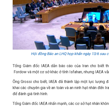
Hội đồng Bảo an LHQ họp khẩn ngày 13/6 sau cuộ
Tổng Giám đốc IAEA dẫn báo cáo của Iran cho biết th
Fordow và một cơ sở khác ở tỉnh Isfahan, nhưng IAEA vẫ
Ông Grossi cho biết, IAEA đã thành lập một lực lượng đặ
khai các chuyên gia về an toàn và an ninh hạt nhân đến I
để đánh giá tình hình.
Tổng Giám đốc IAEA nhấn mạnh, các cơ sở hạt nhân không