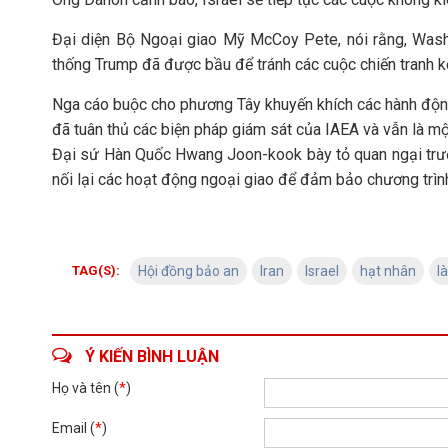
Đại diện Bộ Ngoại giao Mỹ McCoy Pete, nói rằng, Wash
thống Trump đã được bầu để tránh các cuộc chiến tranh ké
Nga cáo buộc cho phương Tây khuyến khích các hành động
đã tuân thủ các biện pháp giám sát của IAEA và vẫn là một
Đại sứ Hàn Quốc Hwang Joon-kook bày tỏ quan ngại trước 
nối lại các hoạt động ngoại giao để đảm bảo chương trình
TAG(S):
Hội đồng bảo an
Iran
Israel
hạt nhân
l
Ý KIẾN BÌNH LUẬN
Họ và tên (
*
)
Email (
*
)