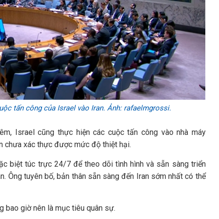
c tấn công của Israel vào Iran. Ảnh: rafaelmgrossi.
êm, Israel cũng thực hiện các cuộc tấn công vào nhà máy
n chưa xác thực được mức độ thiệt hại.
c biệt túc trực 24/7 để theo dõi tình hình và sẵn sàng triển
ran. Ông tuyên bố, bản thân sẵn sàng đến Iran sớm nhất có thể
 bao giờ nên là mục tiêu quân sự.