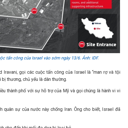
uộc tấn công của Israel vào sớm ngày 13/6. Ảnh: IDF.
Iravani, gọi các cuộc tấn công của Israel là “man rợ và tội
 bị thương, chủ yếu là dân thường.
ều thành phố với sự hỗ trợ của Mỹ và gọi chúng là hành vi vi
h quân sự của nước này chống Iran. Ông cho biết, Israel đã
ch cho đến khi mối đe dọa bị loại bỏ.