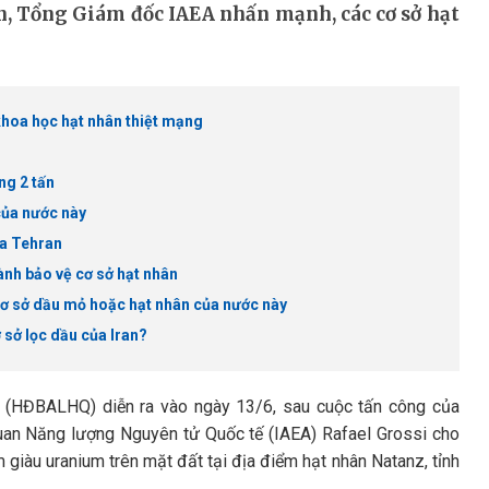
n, Tổng Giám đốc IAEA nhấn mạnh, các cơ sở hạt
 khoa học hạt nhân thiệt mạng
ng 2 tấn
của nước này
ủa Tehran
hành bảo vệ cơ sở hạt nhân
 cơ sở dầu mỏ hoặc hạt nhân của nước này
 sở lọc dầu của Iran?
 (HĐBALHQ) diễn ra vào ngày 13/6, sau cuộc tấn công của
quan Năng lượng Nguyên tử Quốc tế (IAEA) Rafael Grossi cho
 giàu uranium trên mặt đất tại địa điểm hạt nhân Natanz, tỉnh