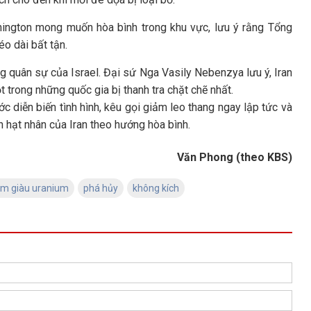
ington mong muốn hòa bình trong khu vực, lưu ý rằng Tổng
o dài bất tận.
 quân sự của Israel. Đại sứ Nga Vasily Nebenzya lưu ý, Iran
 trong những quốc gia bị thanh tra chặt chẽ nhất.
diễn biến tình hình, kêu gọi giảm leo thang ngay lập tức và
 hạt nhân của Iran theo hướng hòa bình.
Văn Phong (theo KBS)
àm giàu uranium
phá hủy
không kích