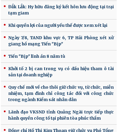
Đắk Lắk: Hy hữu đăng ký kết hôn lưu động tại trại
tạm giam
Khi quyền lợi của người yếu thế được xem xét lại
Ngày 7/8, TAND khu vực 6, TP Hải Phòng xét xử
giang hồ mạng Tiến "Bịp"
Tiến "Bịp" lĩnh án 8 năm tù
Khởi tố 2 bị can trong vụ có dấu hiệu tham ô tài
sản tại doanh nghiệp
Quy chế mới về cho thôi giữ chức vụ, từ chức, miễn
nhiệm, tạm đình chỉ công tác đối với công chức
trong ngành Kiểm sát nhân dân
Lãnh đạo VKSND tỉnh Quảng Ngãi trực tiếp thực
hành quyền công tố tại phiên tòa phúc thẩm
Đồng chí Hồ Thị Kim Thoan giữ chức vụ Phó Tổng