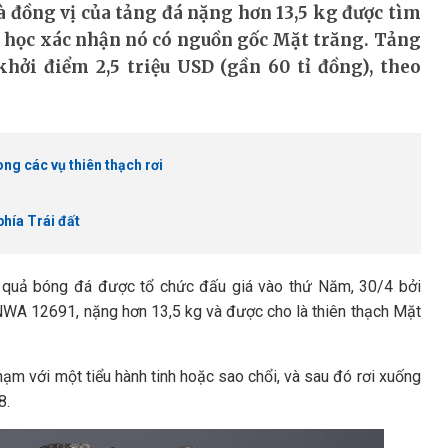
 đồng vị của tảng đá nặng hơn 13,5 kg được tìm
a học xác nhận nó có nguồn gốc Mặt trăng. Tảng
khởi điểm 2,5 triệu USD (gần 60 tỉ đồng), theo
g các vụ thiên thạch rơi
phía Trái đất
g quả bóng đá được tổ chức đấu giá vào thứ Năm, 30/4 bởi
n NWA 12691, nặng hơn 13,5 kg và được cho là thiên thạch Mặt
ạm với một tiểu hành tinh hoặc sao chổi, và sau đó rơi xuống
8.