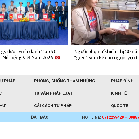
gy được vinh danh Top 50
Người phụ nữ khiếm thị 20 nă
 Nổi tiếng Việt Nam 2026
"gieo" sinh kế cho người yếu t
TƯ PHÁP
PHÒNG, CHỐNG THAM NHŨNG
PHÁP ĐÌNH
C
TƯ VẤN PHÁP LUẬT
KINH TẾ
THƯ
CẢI CÁCH TƯ PHÁP
QUỐC TẾ
ĐẶT BÁO
HOT LINE:
0912259429 – 0988