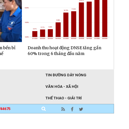
m bền bỉ
Doanh thu hoạt động DNSE tăng gần
Đa dạn
hế
60% trong 6 tháng đầu năm
gần 6.
đầu n
TIN ĐƯỜNG DÂY NÓNG
VĂN HÓA - XÃ HỘI
THỂ THAO - GIẢI TRÍ
744675