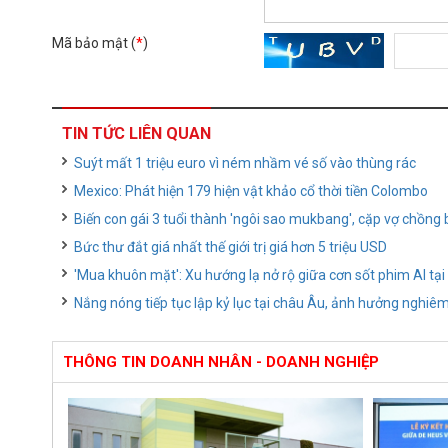
Mã bảo mật (
*
)
TIN TỨC LIÊN QUAN
Suýt mất 1 triệu euro vì ném nhầm vé số vào thùng rác
Mexico: Phát hiện 179 hiện vật khảo cổ thời tiền Colombo
Biến con gái 3 tuổi thành 'ngôi sao mukbang', cặp vợ chồng bị
Bức thư đắt giá nhất thế giới trị giá hơn 5 triệu USD
'Mua khuôn mặt': Xu hướng lạ nở rộ giữa cơn sốt phim AI tạ
Nắng nóng tiếp tục lập kỷ lục tại châu Âu, ảnh hưởng nghiê
THÔNG TIN DOANH NHÂN - DOANH NGHIỆP