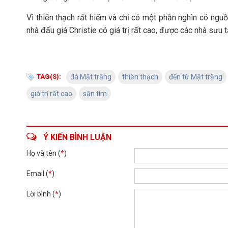
Vì thiên thạch rất hiếm và chỉ có một phần nghìn có ngu
nhà đấu giá Christie có giá trị rất cao, được các nhà sưu t
TAG(S):
đá Mặt trăng
thiên thạch
đến từ Mặt trăng
giá trị rất cao
săn tìm
Ý KIẾN BÌNH LUẬN
Họ và tên (
*
)
Email (
*
)
Lời bình (
*
)