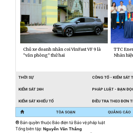
 dịch
Chủ xe doanh nhân coi VinFast VF 9 là
TTC Ener
“văn phòng” thứ hai
Nhãn hiệu
THỜI SỰ
CÔNG TỐ - KIỂM SÁT 
KIỂM SÁT 24H
PHÁP LUẬT - BẠN ĐỌ
KIỂM SÁT KHIẾU TỐ
ĐIỀU TRA THEO ĐƠN 
TÒA SOẠN
QUẢNG CÁO
®
Bản quyền thuộc Báo điện tử Bảo vệ pháp luật
Tổng biên tập:
Nguyễn Văn Thắng