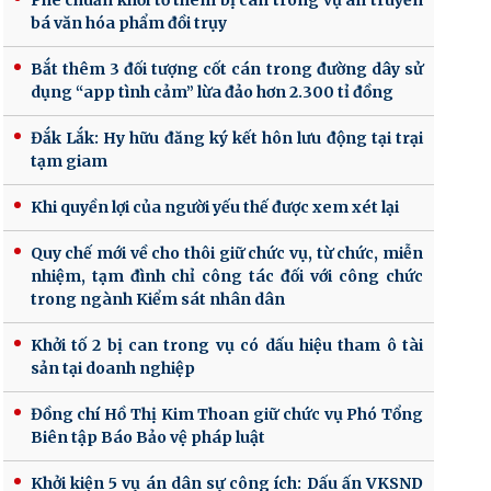
Phê chuẩn khởi tố thêm bị can trong vụ án truyền
bá văn hóa phẩm đồi trụy
Bắt thêm 3 đối tượng cốt cán trong đường dây sử
dụng “app tình cảm” lừa đảo hơn 2.300 tỉ đồng
Đắk Lắk: Hy hữu đăng ký kết hôn lưu động tại trại
tạm giam
Khi quyền lợi của người yếu thế được xem xét lại
Quy chế mới về cho thôi giữ chức vụ, từ chức, miễn
nhiệm, tạm đình chỉ công tác đối với công chức
trong ngành Kiểm sát nhân dân
Khởi tố 2 bị can trong vụ có dấu hiệu tham ô tài
sản tại doanh nghiệp
Đồng chí Hồ Thị Kim Thoan giữ chức vụ Phó Tổng
Biên tập Báo Bảo vệ pháp luật
Khởi kiện 5 vụ án dân sự công ích: Dấu ấn VKSND