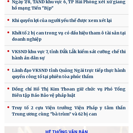
Ngày 7/8, TAND khu vực 6, TP Hải Phòng xét xử giang
hồ mạng Tiến "Bịp"
Khi quyền lợi của người yếu thế được xem xét lại
Khởi tố 2 bị can trong vụ có dấu hiệu tham ô tài sản tại
doanh nghiệp
VKSND khu vực 7, tỉnh Đắk Lắk kiểm sát cưỡng chế thi
hành án dân sự
Lãnh đạo VKSND tỉnh Quảng Ngãi trực tiếp thực hành
quyền công tố tại phiên tòa phúc thẩm
Đồng chí Hồ Thị Kim Thoan giữ chức vụ Phó Tổng
Biên tập Báo Bảo vệ pháp luật
Truy tố 2 cựu Viện trưởng Viện Pháp y tâm thần
Trung ương cùng "bà trùm” và 62 bị can
HỆ THỐNG VĂN BẢN