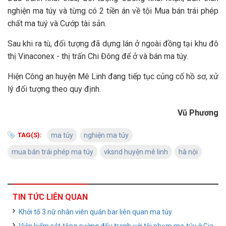
nghiện ma túy và từng có 2 tiền án về tội Mua bán trái phép
chất ma tuý và Cướp tài sản.
Sau khi ra tù, đối tượng đã dựng lán ở ngoài đồng tại khu đô
thị Vinaconex - thị trấn Chi Đông để ở và bán ma túy.
Hiện Công an huyện Mê Linh đang tiếp tục củng cố hồ sơ, xử
lý đối tượng theo quy định.
Vũ Phương
TAG(S):
ma túy
nghiện ma túy
mua bán trái phép ma túy
vksnd huyện mê linh
hà nội
TIN TỨC LIÊN QUAN
Khởi tố 3 nữ nhân viên quán bar liên quan ma túy