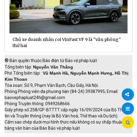
Chủ xe doanh nhân coi VinFast VF 9 là “văn phòng”
T
thứ hai
t
®
Bản quyền thuộc Báo điện tử Bảo vệ pháp luật
Tổng biên tập:
Nguyễn Văn Thắng
Phó Tổng biên tập:
Vũ Mạnh Hà, Nguyễn Mạnh Hưng, Hồ Thị
Kim Thoan
Tòa soạn: Số 9, Phạm Văn Bạch, Cầu Giấy, Hà Nội.
Phòng Phóng viên đa phương tiện (84-24) 39387995; Email:
baovephapluat24h@gmail.com
Phòng Truyền thông: 0949268666.
Chia
Giấy phép số 258/GP-BTTTT cấp ngày 16/09/2024 của Bộ Thông
tin và Truyền thông (nay là Bộ Văn hoá, Thể thao và Du lịch).
sẻ
Cấm sao chép dưới mọi hình thức nếu không có sự chấp thuận
bằng văn bản của Báo Bảo vệ pháp luật.
TRI NAM GROUP
Giao thông thông minh