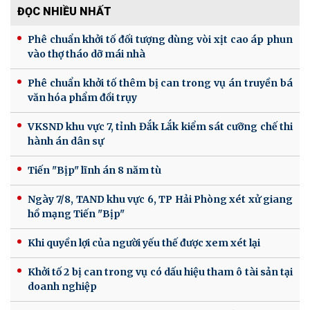
ĐỌC NHIỀU NHẤT
Phê chuẩn khởi tố đối tượng dùng vòi xịt cao áp phun
vào thợ tháo dỡ mái nhà
Phê chuẩn khởi tố thêm bị can trong vụ án truyền bá
văn hóa phẩm đồi trụy
VKSND khu vực 7, tỉnh Đắk Lắk kiểm sát cưỡng chế thi
hành án dân sự
Tiến "Bịp" lĩnh án 8 năm tù
Ngày 7/8, TAND khu vực 6, TP Hải Phòng xét xử giang
hồ mạng Tiến "Bịp"
Khi quyền lợi của người yếu thế được xem xét lại
Khởi tố 2 bị can trong vụ có dấu hiệu tham ô tài sản tại
doanh nghiệp