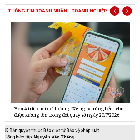
THÔNG TIN DOANH NHÂN - DOANH NGHIỆP
Hơn 4 triệu mã dự thưởng “Xé ngay trúng liền” chờ
B
được xướng tên trong đợt quay số ngày 20/7/2026
n
®
Bản quyền thuộc Báo điện tử Bảo vệ pháp luật
Tổng biên tập:
Nguyễn Văn Thắng