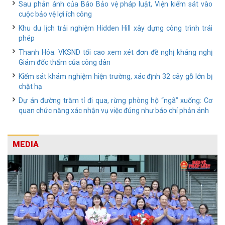
Sau phản ánh của Báo Bảo vệ pháp luật, Viện kiểm sát vào
cuộc bảo vệ lợi ích công
Khu du lịch trải nghiệm Hidden Hill xây dựng công trình trái
phép
Thanh Hóa: VKSND tối cao xem xét đơn đề nghị kháng nghị
Giám đốc thẩm của công dân
Kiểm sát khám nghiệm hiện trường, xác định 32 cây gỗ lớn bị
chặt hạ
Dự án đường trăm tỉ đi qua, rừng phòng hộ “ngã” xuống: Cơ
quan chức năng xác nhận vụ việc đúng như báo chí phản ánh
MEDIA