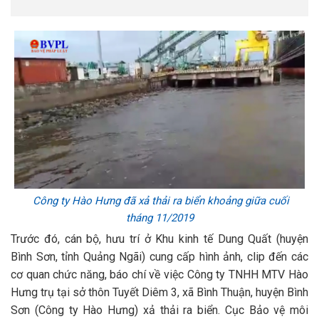
Công ty Hào Hưng đã xả thải ra biển khoảng giữa cuối
tháng 11/2019
Trước đó, cán bộ, hưu trí ở Khu kinh tế Dung Quất (huyện
Bình Sơn, tỉnh Quảng Ngãi) cung cấp hình ảnh, clip đến các
cơ quan chức năng, báo chí về việc Công ty TNHH MTV Hào
Hưng trụ tại sở thôn Tuyết Diêm 3, xã Bình Thuận, huyện Bình
Sơn (Công ty Hào Hưng) xả thải ra biển. Cục Bảo vệ môi