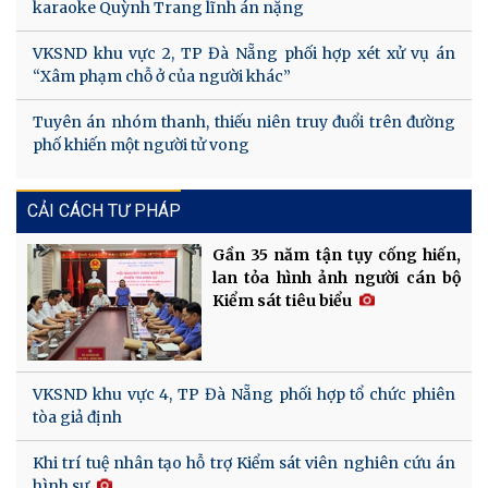
karaoke Quỳnh Trang lĩnh án nặng
VKSND khu vực 2, TP Đà Nẵng phối hợp xét xử vụ án
“Xâm phạm chỗ ở của người khác”
Tuyên án nhóm thanh, thiếu niên truy đuổi trên đường
phố khiến một người tử vong
CẢI CÁCH TƯ PHÁP
Gần 35 năm tận tụy cống hiến,
lan tỏa hình ảnh người cán bộ
Kiểm sát tiêu biểu
VKSND khu vực 4, TP Đà Nẵng phối hợp tổ chức phiên
tòa giả định
Khi trí tuệ nhân tạo hỗ trợ Kiểm sát viên nghiên cứu án
hình sự