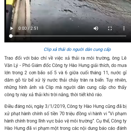
Clip xả thải do người dân cung cấp
Trao đổi với báo chí về việc xả thải ra môi trường, ông Lê
Văn Lý - Phó Giám đốc Công ty Hào Hưng giải thích, do mưa
lớn trong 2 cơn bão số 5 và 6 giữa cuối tháng 11, nước gỉ
dăm gỗ từ bể xử lý nước thải chảy tràn ra biển. Tuy nhiên,
những hình ảnh và Clip mà người dân cung cấp cho thấy
công ty này xả thải khi trời nắng, thời tiết khô ráo.
Điều đáng nói, ngày 3/1/2019, Công ty Hào Hưng cũng đã bị
xử phạt hành chính số tiền 70 triệu đồng vì hành vi “Vi phạm
hành chính trong lĩnh vực bảo vệ môi trường”. Cụ thể, Công ty
Hào Hưng đã vi phạm một trong các nội dung báo cáo đánh