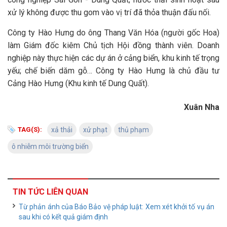
xử lý không được thu gom vào vị trí đã thỏa thuận đấu nối.
Công ty Hào Hưng do ông Thang Văn Hóa (người gốc Hoa)
làm Giám đốc kiêm Chủ tịch Hội đồng thành viên. Doanh
nghiệp này thực hiện các dự án ở cảng biển, khu kinh tế trọng
yếu; chế biến dăm gỗ… Công ty Hào Hưng là chủ đầu tư
Cảng Hào Hưng (Khu kinh tế Dung Quất).
Xuân Nha
TAG(S):
xả thải
xử phạt
thủ phạm
ô nhiễm môi trường biển
TIN TỨC LIÊN QUAN
Từ phản ánh của Báo Bảo vệ pháp luật: Xem xét khởi tố vụ án
sau khi có kết quả giám định