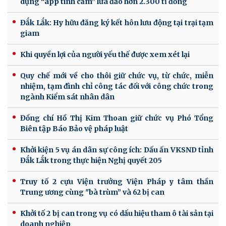
dụng “app tình cảm” lừa đảo hơn 2.300 tỉ đồng
Đắk Lắk: Hy hữu đăng ký kết hôn lưu động tại trại tạm
giam
Khi quyền lợi của người yếu thế được xem xét lại
Quy chế mới về cho thôi giữ chức vụ, từ chức, miễn
nhiệm, tạm đình chỉ công tác đối với công chức trong
ngành Kiểm sát nhân dân
Đồng chí Hồ Thị Kim Thoan giữ chức vụ Phó Tổng
Biên tập Báo Bảo vệ pháp luật
Khởi kiện 5 vụ án dân sự công ích: Dấu ấn VKSND tỉnh
Đắk Lắk trong thực hiện Nghị quyết 205
Truy tố 2 cựu Viện trưởng Viện Pháp y tâm thần
Trung ương cùng "bà trùm” và 62 bị can
Khởi tố 2 bị can trong vụ có dấu hiệu tham ô tài sản tại
doanh nghiệp