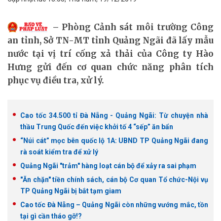
Phòng Cảnh sát môi trường Công
an tỉnh, Sở TN-MT tỉnh Quảng Ngãi đã lấy mẫu
nước tại vị trí cống xả thải của Công ty Hào
Hưng gửi đến cơ quan chức năng phân tích
phục vụ điều tra, xử lý.
Cao tốc 34.500 tỉ Đà Nẵng - Quảng Ngãi: Từ chuyện nhà
thầu Trung Quốc đến việc khởi tố 4 “sếp” ăn bẩn
“Núi cát” mọc bên quốc lộ 1A: UBND TP Quảng Ngãi đang
rà soát kiểm tra để xử lý
Quảng Ngãi "trảm" hàng loạt cán bộ để xảy ra sai phạm
"Ăn chặn" tiền chính sách, cán bộ Cơ quan Tổ chức-Nội vụ
TP Quảng Ngãi bị bắt tạm giam
Cao tốc Đà Nẵng – Quảng Ngãi còn những vướng mắc, tồn
tại gì cần tháo gỡ!?