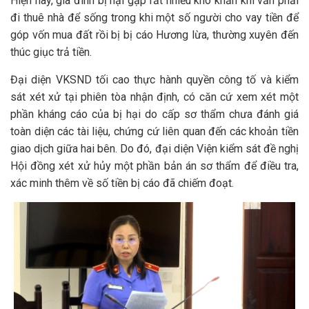
Hiện nay, gia đình bị hại gặp rất nhiều khó khăn khi vẫn phải
đi thuê nhà để sống trong khi một số người cho vay tiền để
góp vốn mua đất rồi bị bị cáo Hương lừa, thường xuyên đến
thúc giục trả tiền.
Đại diện VKSND tối cao thực hành quyền công tố và kiểm
sát xét xử tại phiên tòa nhận định, có căn cứ xem xét một
phần kháng cáo của bị hại do cấp sơ thẩm chưa đánh giá
toàn diện các tài liệu, chứng cứ liên quan đến các khoản tiền
giao dịch giữa hai bên. Do đó, đại diện Viện kiểm sát đề nghị
Hội đồng xét xử hủy một phần bản án sơ thẩm để điều tra,
xác minh thêm về số tiền bị cáo đã chiếm đoạt.