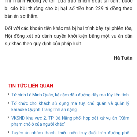
Thị Thanh Hương về tội “Lừa đảo chiếm đoạt tài sản”; buộc
bị cáo bồi thường cho bị hại số tiền hơn 229 tỉ đồng theo
bản án sơ thẩm.
Đối với các khoản tiền khác mà bị hại trình bày tại phiên tòa,
Hội đồng xét xử dành quyền khởi kiện bằng một vụ án dân
sự khác theo quy định của pháp luật.
Hà Tuân
TIN TỨC LIÊN QUAN
Tử hình Lê Minh Quân, kẻ cầm đầu đường dây ma túy liên tỉnh
Tổ chức cho khách sử dụng ma túy, chủ quán và quản lý
karaoke Quỳnh Trang lĩnh án nặng
VKSND khu vực 2, TP Đà Nẵng phối hợp xét xử vụ án “Xâm
phạm chỗ ở của người khác”
Tuyên án nhóm thanh, thiếu niên truy đuổi trên đường phố