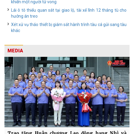
khiến một người tử vong
Lái ô tô thiếu quan sát tại giao lộ, tài xế lĩnh 12 tháng tù cho
hưởng án treo
Xét xử vụ tháo thiết bị giám sát hành trình tàu cá gửi sang tàu
khác
MEDIA
Trao tặng Huân chương Lao động hạng Nhì và