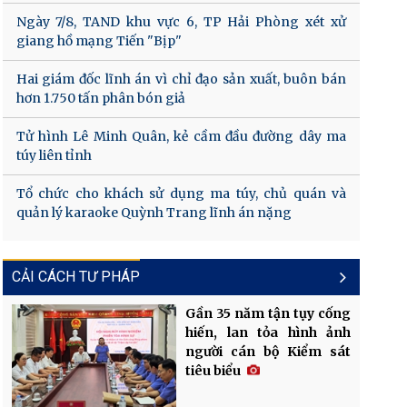
Ngày 7/8, TAND khu vực 6, TP Hải Phòng xét xử
giang hồ mạng Tiến "Bịp"
Hai giám đốc lĩnh án vì chỉ đạo sản xuất, buôn bán
hơn 1.750 tấn phân bón giả
Tử hình Lê Minh Quân, kẻ cầm đầu đường dây ma
túy liên tỉnh
Tổ chức cho khách sử dụng ma túy, chủ quán và
quản lý karaoke Quỳnh Trang lĩnh án nặng
CẢI CÁCH TƯ PHÁP
Gần 35 năm tận tụy cống
hiến, lan tỏa hình ảnh
người cán bộ Kiểm sát
tiêu biểu