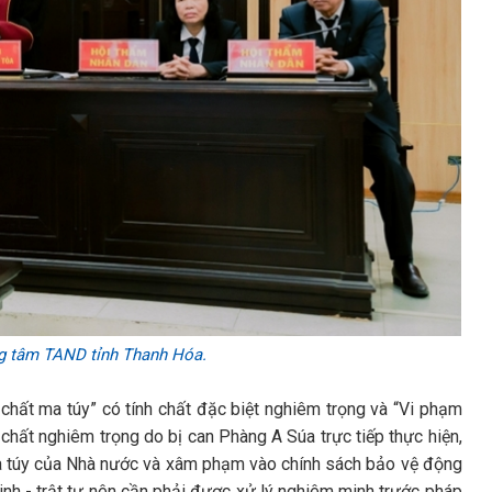
g tâm TAND tỉnh Thanh Hóa.
 chất ma túy” có tính chất đặc biệt nghiêm trọng và “Vi phạm
 chất nghiêm trọng do bị can Phàng A Súa trực tiếp thực hiện,
a túy của Nhà nước và xâm phạm vào chính sách bảo vệ động
ninh - trật tự nên cần phải được xử lý nghiêm minh trước pháp