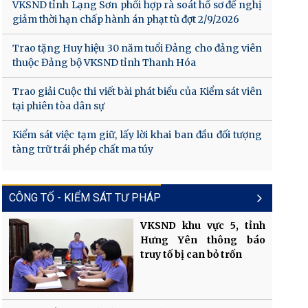
VKSND tỉnh Lạng Sơn phối hợp rà soát hồ sơ đề nghị
giảm thời hạn chấp hành án phạt tù đợt 2/9/2026
Trao tặng Huy hiệu 30 năm tuổi Đảng cho đảng viên
thuộc Đảng bộ VKSND tỉnh Thanh Hóa
Trao giải Cuộc thi viết bài phát biểu của Kiểm sát viên
tại phiên tòa dân sự
Kiểm sát việc tạm giữ, lấy lời khai ban đầu đối tượng
tàng trữ trái phép chất ma túy
CÔNG TỐ - KIỂM SÁT TƯ PHÁP
VKSND khu vực 5, tỉnh
Hưng Yên thông báo
truy tố bị can bỏ trốn