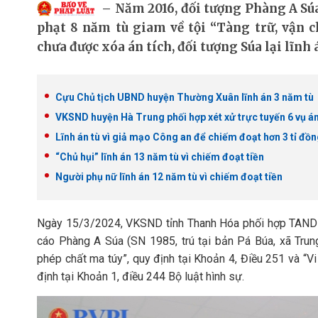
Năm 2016, đối tượng Phàng A Sú
phạt 8 năm tù giam về tội “Tàng trữ, vận c
chưa được xóa án tích, đối tượng Súa lại lĩnh 
Cựu Chủ tịch UBND huyện Thường Xuân lĩnh án 3 năm tù
VKSND huyện Hà Trung phối hợp xét xử trực tuyến 6 vụ án
Lĩnh án tù vì giả mạo Công an để chiếm đoạt hơn 3 tỉ đồ
“Chủ hụi” lĩnh án 13 năm tù vì chiếm đoạt tiền
Người phụ nữ lĩnh án 12 năm tù vì chiếm đoạt tiền
Ngày 15/3/2024, VKSND tỉnh Thanh Hóa phối hợp TAND c
cáo Phàng A Súa (SN 1985, trú tại bản Pá Búa, xã Trung
phép chất ma túy”, quy định tại Khoản 4, Điều 251 và “V
định tại Khoản 1, điều 244 Bộ luật hình sự.