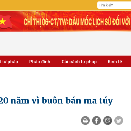
t tư pháp
Pháp đình
Cải cách tư pháp
Kinh tế
 20 năm vì buôn bán ma túy