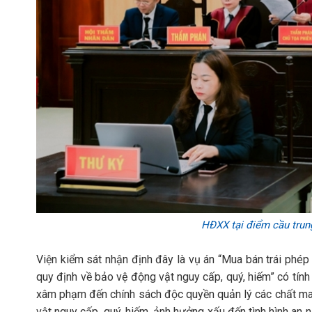
HĐXX tại điểm cầu trun
Viện kiểm sát nhận định đây là vụ án “Mua bán trái phép
quy định về bảo vệ động vật nguy cấp, quý, hiếm” có tính
xâm phạm đến chính sách độc quyền quản lý các chất m
vật nguy cấp, quý, hiếm, ảnh hưởng xấu đến tình hình an 