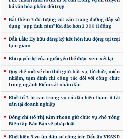
Phê chuẩn khởi tố thêm bị can trong vụ án truyền
bá văn hóa phẩm đồi trụy
Bắt thêm 3 đối tượng cốt cán trong đường dây sử
dụng “app tình cảm” lừa đảo hơn 2.300 tỉ đồng
Đắk Lắk: Hy hữu đăng ký kết hôn lưu động tại trại
tạm giam
Khi quyền lợi của người yếu thế được xem xét lại
Quy chế mới về cho thôi giữ chức vụ, từ chức, miễn
nhiệm, tạm đình chỉ công tác đối với công chức
trong ngành Kiểm sát nhân dân
Khởi tố 2 bị can trong vụ có dấu hiệu tham ô tài
sản tại doanh nghiệp
Đồng chí Hồ Thị Kim Thoan giữ chức vụ Phó Tổng
Biên tập Báo Bảo vệ pháp luật
Khởi kiện 5 vụ án dân sự công ích: Dấu ấn VKSND