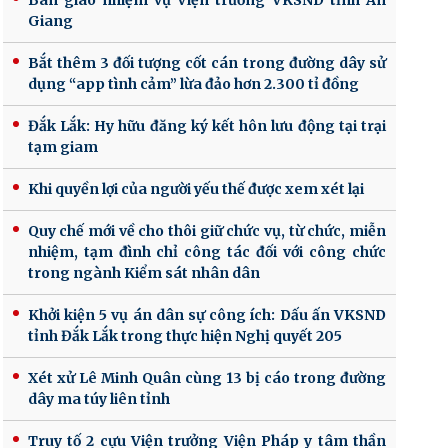
Bàn giao nhiệm vụ Viện trưởng VKSND tỉnh An
Giang
Bắt thêm 3 đối tượng cốt cán trong đường dây sử
dụng “app tình cảm” lừa đảo hơn 2.300 tỉ đồng
Đắk Lắk: Hy hữu đăng ký kết hôn lưu động tại trại
tạm giam
Khi quyền lợi của người yếu thế được xem xét lại
Quy chế mới về cho thôi giữ chức vụ, từ chức, miễn
nhiệm, tạm đình chỉ công tác đối với công chức
trong ngành Kiểm sát nhân dân
Khởi kiện 5 vụ án dân sự công ích: Dấu ấn VKSND
tỉnh Đắk Lắk trong thực hiện Nghị quyết 205
Xét xử Lê Minh Quân cùng 13 bị cáo trong đường
dây ma túy liên tỉnh
Truy tố 2 cựu Viện trưởng Viện Pháp y tâm thần