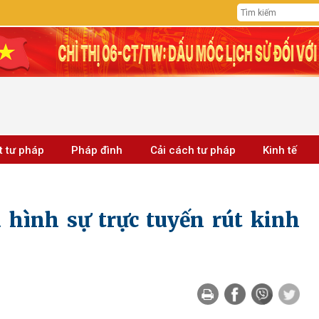
t tư pháp
Pháp đình
Cải cách tư pháp
Kinh tế
 hình sự ​trực tuyến rút kinh