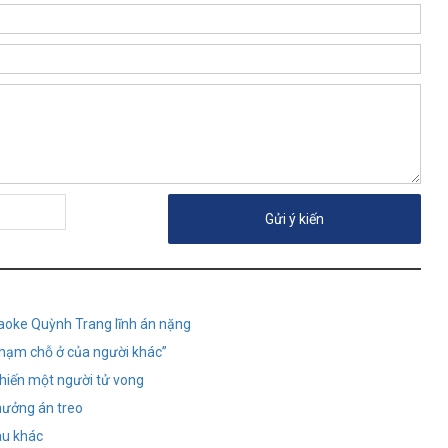
raoke Quỳnh Trang lĩnh án nặng
phạm chỗ ở của người khác”
khiến một người tử vong
o hưởng án treo
tàu khác