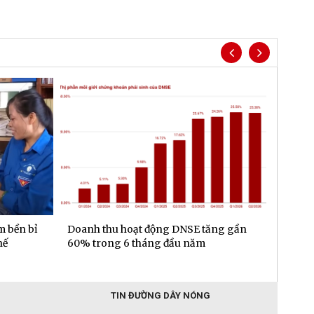
m bền bỉ
Doanh thu hoạt động DNSE tăng gần
Đa dạn
hế
60% trong 6 tháng đầu năm
gần 6.
đầu n
TIN ĐƯỜNG DÂY NÓNG