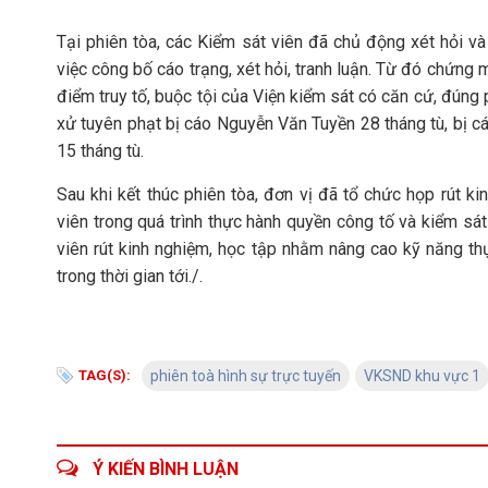
Tại phiên tòa, các Kiểm sát viên đã chủ động xét hỏi và
việc công bố cáo trạng, xét hỏi, tranh luận. Từ đó chứng 
điểm truy tố, buộc tội của Viện kiểm sát có căn cứ, đúng 
xử tuyên phạt bị cáo Nguyễn Văn Tuyền 28 tháng tù, bị
15 tháng tù.
Sau khi kết thúc phiên tòa, đơn vị đã tổ chức họp rút k
viên trong quá trình thực hành quyền công tố và kiểm sát
viên rút kinh nghiệm, học tập nhằm nâng cao kỹ năng th
trong thời gian tới./.
TAG(S):
phiên toà hình sự ​trực tuyến
VKSND khu vực 1
Ý KIẾN BÌNH LUẬN