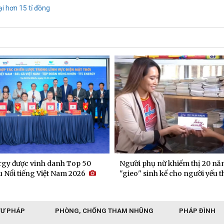
ại hơn 15 tỉ đồng
gy được vinh danh Top 50
Người phụ nữ khiếm thị 20 nă
 Nổi tiếng Việt Nam 2026
"gieo" sinh kế cho người yếu t
TƯ PHÁP
PHÒNG, CHỐNG THAM NHŨNG
PHÁP ĐÌNH