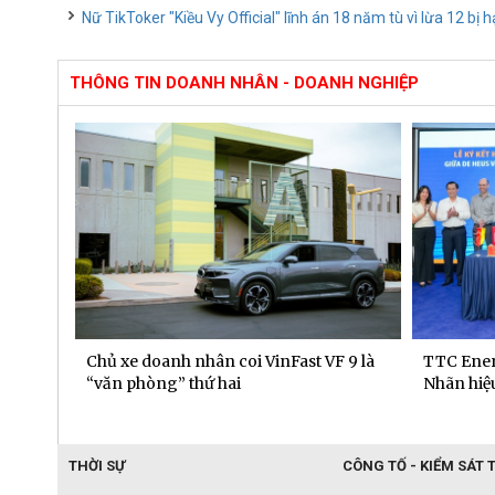
Nữ TikToker "Kiều Vy Official" lĩnh án 18 năm tù vì lừa 12 bị h
THÔNG TIN DOANH NHÂN - DOANH NGHIỆP
 dịch
Chủ xe doanh nhân coi VinFast VF 9 là
TTC Ener
“văn phòng” thứ hai
Nhãn hiệu
THỜI SỰ
CÔNG TỐ - KIỂM SÁT 