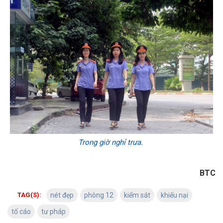
Trong giờ nghỉ trưa.
BTC
TAG(S):
nét đẹp
phòng 12
kiểm sát
khiếu nại
tố cáo
tư pháp