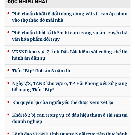
ĐỌC NHIỀU NHẤT
Phê chuẩn khởi tố đối tượng dùng vòi xịt cao áp phun
vào thợ tháo dỡ mái nhà
Phê chuẩn khởi tố thêm bị can trong vụ án truyền bá
văn hóa phẩm đồi trụy
VKSND khu vực 7, tỉnh Đắk Lắk kiểm sát cưỡng chế thi
hành án dân sự
Tiến "Bịp" lĩnh án 8 năm tù
Ngày 7/8, TAND khu vực 6, TP Hải Phòng xét xử giang
hồ mạng Tiến "Bịp"
Khi quyền lợi của người yếu thế được xem xét lại
Khởi tố 2 bị can trong vụ có dấu hiệu tham ô tài sản tại
doanh nghiệp
Lãnh đạo VKSND tỉnh Quảng Ngãi trực tiếp thực hành