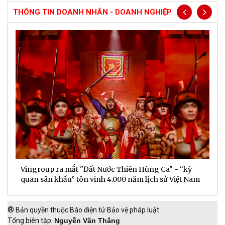
THÔNG TIN DOANH NHÂN - DOANH NGHIỆP
Sun Group ra mắt doanh nghiệp dịch vụ mặt đất tại
C
m
Phú Quốc
t
®
Bản quyền thuộc Báo điện tử Bảo vệ pháp luật
Tổng biên tập:
Nguyễn Văn Thắng