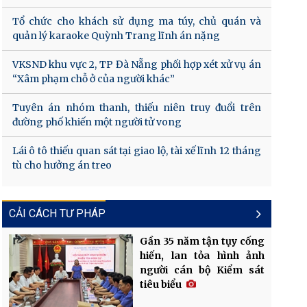
Tổ chức cho khách sử dụng ma túy, chủ quán và
quản lý karaoke Quỳnh Trang lĩnh án nặng
VKSND khu vực 2, TP Đà Nẵng phối hợp xét xử vụ án
“Xâm phạm chỗ ở của người khác”
Tuyên án nhóm thanh, thiếu niên truy đuổi trên
đường phố khiến một người tử vong
Lái ô tô thiếu quan sát tại giao lộ, tài xế lĩnh 12 tháng
tù cho hưởng án treo
CẢI CÁCH TƯ PHÁP
Gần 35 năm tận tụy cống
hiến, lan tỏa hình ảnh
người cán bộ Kiểm sát
tiêu biểu