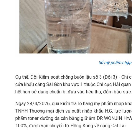
Số mỹ phẩm nhập 
Cụ thể, Đội Kiểm soát chống buôn lậu số 3 (Đội 3) - Chi c
cửa khẩu cảng Sài Gòn khu vực 1 thuộc Chi cục Hải quan
hết hạn sử dụng chuẩn bị đưa vào tiêu thụ, đảm bảo sức 
Ngày 24/4/2026, qua kiểm tra lô hàng mỹ phẩm nhập khẩu
TNHH Thương mại dịch vụ xuất nhập khẩu H.G, lực lượng
phẩm toner dưỡng da cân bằng giữ ẩm DR WONJIN HYA
100%, được vận chuyển từ Hồng Kông về cảng Cát Lái.