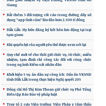
Bàn giao nhiệm vụ Viện trưởng VKSND tỉnh An
Giang
Bắt thêm 3 đối tượng cốt cán trong đường dây sử
dụng “app tình cảm” lừa đảo hơn 2.300 tỉ đồng
Đắk Lắk: Hy hữu đăng ký kết hôn lưu động tại trại
tạm giam
Khi quyền lợi của người yếu thế được xem xét lại
Quy chế mới về cho thôi giữ chức vụ, từ chức, miễn
nhiệm, tạm đình chỉ công tác đối với công chức
trong ngành Kiểm sát nhân dân
Khởi kiện 5 vụ án dân sự công ích: Dấu ấn VKSND
tỉnh Đắk Lắk trong thực hiện Nghị quyết 205
Đồng chí Hồ Thị Kim Thoan giữ chức vụ Phó Tổng
Biên tập Báo Bảo vệ pháp luật
Truy tố 2 cựu Viện trưởng Viện Pháp y tâm thần