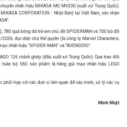
 chuyền nhãn hiệu MIKASA MG MV200 (xuất xứ Trung Quốc).
àn MIKASA CORPORATION - Nhật Bản) tại Việt Nam, xác nhận
ASA”.
c), 780 quả bóng đá trẻ em chủ đề SPIDERMAN và 700 bộ đồ
2026, đại diện chủ thể quyền (là công ty Marvel Characters,
giả mạo nhãn hiệu “SPIDER-MAN” và “AVENGERS”.
AGO 126 mảnh ghép (đều xuất xứ Trung Quốc). Qua trao đổi
iết toàn bộ 560 sản phẩm là hàng giả mạo nhãn hiệu LEGO
ục phối hợp với các đơn vị liên quan để xác minh, xử lý các vụ
Minh Nhật