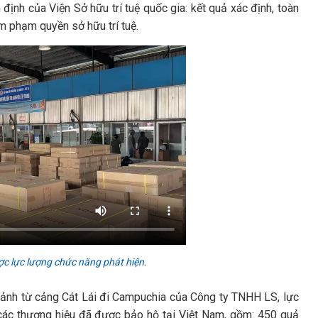
ịnh của Viện Sở hữu trí tuệ quốc gia: kết quả xác định, toàn
m phạm quyền sở hữu trí tuệ.
ợc lực lượng chức năng phát hiện.
 cảnh từ cảng Cát Lái đi Campuchia của Công ty TNHH LS, lực
các thương hiệu đã được bảo hộ tại Việt Nam, gồm: 450 quả