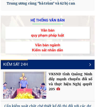
Trung ương cùng "bà trùm” và 62 bị can
HỆ THỐNG VĂN BẢN
Văn bản
quy phạm pháp luật
Văn bản ngành
Kiểm sát nhân dân
KIỂM SÁT 24H
VKSND tỉnh Quảng Ninh
đẩy mạnh chuyển đổi số
và thực hiện Nghị quyết
205
Cần kiểm soát chặt chẽ thiết kế đô thị đối với các dự