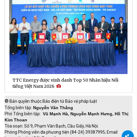
TTC Energy được vinh danh Top 50 Nhãn hiệu Nổi
N
tiếng Việt Nam 2026
c
®
Bản quyền thuộc Báo điện tử Bảo vệ pháp luật
Tổng biên tập:
Nguyễn Văn Thắng
Phó Tổng biên tập:
Vũ Mạnh Hà, Nguyễn Mạnh Hưng, Hồ Thị
Kim Thoan
Tòa soạn: Số 9, Phạm Văn Bạch, Cầu Giấy, Hà Nội.
Phòng Phóng viên đa phương tiện (84-24) 39387995; Email: