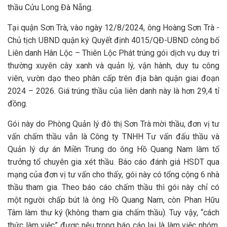
thầu Cửu Long Đà Nẵng.
Tại quận Sơn Trà, vào ngày 12/8/2024, ông Hoàng Sơn Trà -
Chủ tịch UBND quận ký Quyết định 4015/QĐ-UBND công bố
Liên danh Hân Lộc – Thiên Lộc Phát trúng gói dịch vụ duy trì
thường xuyên cây xanh và quản lý, vận hành, duy tu công
viên, vườn dạo theo phân cấp trên địa bàn quận giai đoạn
2024 – 2026. Giá trúng thầu của liên danh này là hơn 29,4 tỉ
đồng.
Gói này do Phòng Quản lý đô thị Sơn Trà mời thầu, đơn vị tư
vấn chấm thầu vẫn là Công ty TNHH Tư vấn đấu thầu và
Quản lý dự án Miền Trung do ông Hồ Quang Nam làm tổ
trưởng tổ chuyên gia xét thầu. Báo cáo đánh giá HSDT qua
mạng của đơn vị tư vấn cho thấy, gói này có tổng cộng 6 nhà
thầu tham gia. Theo báo cáo chấm thầu thì gói này chỉ có
một người chấp bút là ông Hồ Quang Nam, còn Phan Hữu
Tâm làm thư ký (không tham gia chấm thầu). Tuy vậy, “cách
thức làm việc” được nêu trong báo cáo lại là làm việc nhóm,