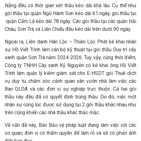
Nẵng đều có thời gian xét thầu kéo dài khá lâu. Cụ thể như
gói thầu tại quận Ngũ Hành Sơn kéo dài 61 ngày, gói thầu tại
quận Cẩm Lệ kéo dài 78 ngày. Các gói thầu tại các quận Hải
Châu, Sơn Trà và Liên Chiểu đều kéo dài trên dưới 90 ngày.
Ngoài ra, Liên danh Hân Lộc – Thiên Lộc Phát kê khai nhân
sự Hồ Viết Trình làm cán bộ kỹ thuật tại gói thầu Duy trì cây
xanh quận Sơn Trà năm 2024-2026. Tuy vậy, cùng thời điểm,
Công ty TNHH Cây xanh Kỷ Nguyên có kê khai ông Hồ Viết
Trình làm quản lý kiêm giám sát cho E-HSDT gói Thuê dịch
vụ duy tu, chăm sóc cảnh quan sân vườn nhà làm việc các
Ban QLDA và các đơn vị sự nghiệp trực thuộc. Cả hai gói
thầu này đều đã có quyết định trúng thầu. Do đó, việc một
nhân sự cùng lúc được sử dụng tại 2 gói thầu khác nhau như
trên cũng khiến các nhà thầu khác thắc mắc.
Về vấn đề này, Báo Bảo vệ pháp luật đang làm việc với các
cơ quan, đơn vị có thẩm quyền để làm rõ và sẽ có phản ánh
đến bạn đọc.