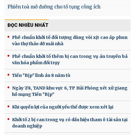
Phiên toà mở đường cho tố tụng công ích
ĐỌC NHIỀU NHẤT
Phê chuẩn khởi tố đối tượng dùng vòi xịt cao áp phun
vào thợ tháo dỡ mái nhà
Phê chuẩn khởi tố thêm bị can trong vụ án truyền bá
văn hóa phẩm đồi trụy
Tiến "Bịp" lĩnh án 8 năm tù
Ngày 7/8, TAND khu vực 6, TP Hải Phòng xét xử giang
hồ mạng Tiến "Bịp"
Khi quyền lợi của người yếu thế được xem xét lại
Khởi tố 2 bị can trong vụ có dấu hiệu tham ô tài sản tại
doanh nghiệp