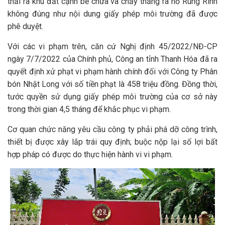
thải ra khu đất cạnh bể chứa và chảy thẳng ra hồ Rung Rinh
không đúng như nội dung giấy phép môi trường đã được
phê duyệt.
Với các vi phạm trên, căn cứ Nghị định 45/2022/NĐ-CP
ngày 7/7/2022 của Chính phủ, Công an tỉnh Thanh Hóa đã ra
quyết định xử phạt vi phạm hành chính đối với Công ty Phân
bón Nhật Long với số tiền phạt là 458 triệu đồng. Đồng thời,
tước quyền sử dụng giấy phép môi trường của cơ sở này
trong thời gian 4,5 tháng để khắc phục vi phạm.
Cơ quan chức năng yêu cầu công ty phải phá dỡ công trình,
thiết bị được xây lắp trái quy định; buộc nộp lại số lợi bất
hợp pháp có được do thực hiện hành vi vi phạm.