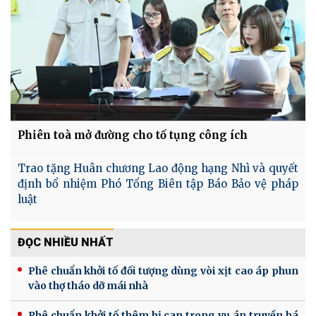
Phiên toà mở đường cho tố tụng công ích
Trao tặng Huân chương Lao động hạng Nhì và quyết
định bổ nhiệm Phó Tổng Biên tập Báo Bảo vệ pháp
luật
ĐỌC NHIỀU NHẤT
Phê chuẩn khởi tố đối tượng dùng vòi xịt cao áp phun
vào thợ tháo dỡ mái nhà
Phê chuẩn khởi tố thêm bị can trong vụ án truyền bá