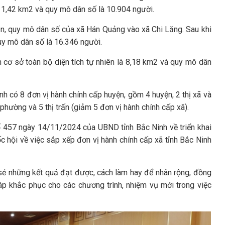
à 11,42 km2 và quy mô dân số là 10.904 người.
hiên, quy mô dân số của xã Hán Quảng vào xã Chi Lăng. Sau khi
quy mô dân số là 16.346 người.
ên cơ sở toàn bộ diện tích tự nhiên là 8,18 km2 và quy mô dân
nh có 8 đơn vị hành chính cấp huyện, gồm 4 huyện, 2 thị xã và
phường và 5 thị trấn (giảm 5 đơn vị hành chính cấp xã).
ố 457 ngày 14/11/2024 của UBND tỉnh Bắc Ninh về triển khai
 hội về việc sắp xếp đơn vị hành chính cấp xã tỉnh Bắc Ninh
 sẻ những kết quả đạt được, cách làm hay để nhân rộng, đồng
háp khắc phục cho các chương trình, nhiệm vụ mới trong việc