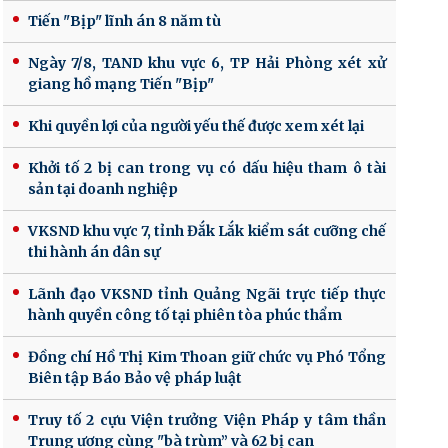
Tiến "Bịp" lĩnh án 8 năm tù
Ngày 7/8, TAND khu vực 6, TP Hải Phòng xét xử
giang hồ mạng Tiến "Bịp"
Khi quyền lợi của người yếu thế được xem xét lại
Khởi tố 2 bị can trong vụ có dấu hiệu tham ô tài
sản tại doanh nghiệp
VKSND khu vực 7, tỉnh Đắk Lắk kiểm sát cưỡng chế
thi hành án dân sự
Lãnh đạo VKSND tỉnh Quảng Ngãi trực tiếp thực
hành quyền công tố tại phiên tòa phúc thẩm
Đồng chí Hồ Thị Kim Thoan giữ chức vụ Phó Tổng
Biên tập Báo Bảo vệ pháp luật
Truy tố 2 cựu Viện trưởng Viện Pháp y tâm thần
Trung ương cùng "bà trùm” và 62 bị can