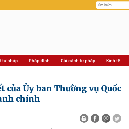
t tư pháp
Pháp đình
Cải cách tư pháp
Kinh tế
ết của Ủy ban Thường vụ Quốc
hành chính