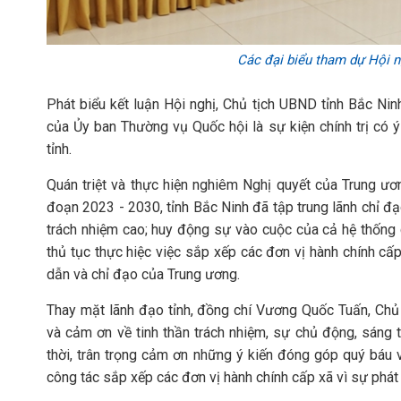
Các đại biểu tham dự Hội n
Phát biểu kết luận Hội nghị, Chủ tịch UBND tỉnh Bắc N
của Ủy ban Thường vụ Quốc hội là sự kiện chính trị có 
tỉnh.
Quán triệt và thực hiện nghiêm Nghị quyết của Trung ươ
đoạn 2023 - 2030, tỉnh Bắc Ninh đã tập trung lãnh chỉ đạ
trách nhiệm cao; huy động sự vào cuộc của cả hệ thống chí
thủ tục thực hiệc việc sắp xếp các đơn vị hành chính c
dẫn và chỉ đạo của Trung ương.
Thay mặt lãnh đạo tỉnh, đồng chí Vương Quốc Tuấn, Chủ 
và cảm ơn về tinh thần trách nhiệm, sự chủ động, sáng tạ
thời, trân trọng cảm ơn những ý kiến đóng góp quý báu 
công tác sắp xếp các đơn vị hành chính cấp xã vì sự phát 