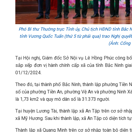
Phó Bí thư Thường trực Tỉnh ủy, Chủ tịch HĐND tỉnh Bắc 
tỉnh Vương Quốc Tuấn (thứ 5 từ phải qua) trao Nghị quyết
(Ảnh: Cổng
Tại Hội nghị, Giám đốc Sở Nội vụ Lê Hồng Phúc công bố
sắp xếp đơn vị hành chính cấp xã của tỉnh Bắc Ninh gia
01/12/2024.
Theo đó, tại thành phố Bắc Ninh, thành lập phường Tiền N
số của phường Tiền An, phường Vệ An và phường Ninh Xá. 
là 1,73 km2 và quy mô dân số là 31.373 người.
Tại huyện Lương Tài, thành lập xã An Tập trên cơ sở nhậ
xã Mỹ Hương. Sau khi thành lập, xã An Tập có diện tích t
Thành lập xã Quang Minh trên cơ sở nhập toàn bộ diện t