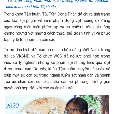
TS. Trần Công Phàn -Phó Viện trưởng VKSND tối caophát
biểu khai mạc khóa Tập huấn
Trong khóa Tập huấn, TS. Trần Công Phàn đã chỉ ra tình trạng
các loại tội phạm về xâm phạm động vật hoang dã đang
ngày càng diễn biến phức tạp và có chiều hướng gia tăng
không ngừng với những cách thức, thủ đoạn tinh vi và phức
tạp, tỷ lệ tội phạm ẩn còn cao.
Trước tình hình đó, các cơ quan chức năng Việt Nam, trong
đó có VKSND và Tổ chức WCS đã nỗ lực phối hợp trong
việc xử lý nghiêm những kẻ phạm tội nhưng hiệu quả đạt
được chưa cao. Do vậy, khóa Tập huấn chuyên sâu này sẽ
giúp một số cán bộ trong ngành Kiểm sát nhân dân và ngành
Tòa án nhân dân có cách tiếp cận và phương hướng giải
quyết phù hợp đối với các vụ án nêu trên.