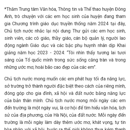
*Thăm Trung tâm Văn hóa, Thông tin và Thể thao huyện Đông
Anh, trò chuyện với các em học sinh của huyện đang tham
gia Chương trình giáo dục truyền thống năm 2024 tại đây,
Chủ tịch nước nhắc lại nội dung Thư gửi các em học sinh,
sinh viên, các cô giáo, thầy giáo, cán bộ quản lý, người lao
động ngành Giáo dục và các bậc phụ huynh nhân dịp Khai
giảng năm học 2023 - 2024: “Tôi nhìn thấy tương lai tươi
sáng của Tổ quốc mình trong sức sống căng tràn và trong
những ước mơ, hoài bão cao đẹp của các em”.
Chủ tịch nước mong muốn các em phát huy tối đa năng lực,
sở trường trở thành người đặc biệt theo cách của riêng mình,
đóng góp cho gia đình, xã hội và đất nước bằng năng lực
của bản thân mình. Chủ tịch nước mong mỗi ngày các em
đến trường là một ngày vui, là cơ hội để tìm hiểu văn hóa, lịch
sử của địa phương, của Hà Nội, của đất nước. Mỗi ngày đến
trường là mỗi ngày làm dày thêm ước mơ, khát vọng, tự tin
hòa nhập với xã hội, bước ra thế giới không thua kém thanh