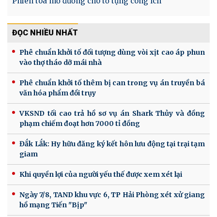
Phiên toà mở đường cho tố tụng công ích
ĐỌC NHIỀU NHẤT
Phê chuẩn khởi tố đối tượng dùng vòi xịt cao áp phun
vào thợ tháo dỡ mái nhà
Phê chuẩn khởi tố thêm bị can trong vụ án truyền bá
văn hóa phẩm đồi trụy
VKSND tối cao trả hồ sơ vụ án Shark Thủy và đồng
phạm chiếm đoạt hơn 7000 tỉ đồng
Đắk Lắk: Hy hữu đăng ký kết hôn lưu động tại trại tạm
giam
Khi quyền lợi của người yếu thế được xem xét lại
Ngày 7/8, TAND khu vực 6, TP Hải Phòng xét xử giang
hồ mạng Tiến "Bịp"