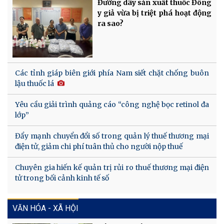
Đường dây sản xuất thuốc Đông
y giả vừa bị triệt phá hoạt động
ra sao?
Các tỉnh giáp biên giới phía Nam siết chặt chống buôn
lậu thuốc lá
Yêu cầu giải trình quảng cáo “công nghệ bọc retinol đa
lớp”
Đẩy mạnh chuyển đổi số trong quản lý thuế thương mại
điện tử, giảm chi phí tuân thủ cho người nộp thuế
Chuyên gia hiến kế quản trị rủi ro thuế thương mại điện
tử trong bối cảnh kinh tế số
VĂN HÓA - XÃ HỘI