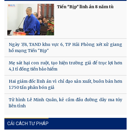
Tiến "Bịp" lĩnh án 8 năm tù
Ngày 7/8, TAND khu vực 6, TP Hải Phòng xét xử giang
hồ mạng Tiến "Bịp"
Mẹ sát hại con ruột, tạo hiện trường giả để trục lợi hơn
4,1 tỉ đồng tiền bảo hiểm
Hai giám đốc lĩnh án vì chỉ đạo sản xuất, buôn bán hơn
1.750 tấn phân bón giả
Tử hình Lê Minh Quân, kẻ cầm đầu đường dây ma túy
liên tỉnh
CẢI CÁCH TƯ PHÁP