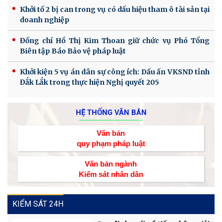
Khởi tố 2 bị can trong vụ có dấu hiệu tham ô tài sản tại
doanh nghiệp
Đồng chí Hồ Thị Kim Thoan giữ chức vụ Phó Tổng
Biên tập Báo Bảo vệ pháp luật
Khởi kiện 5 vụ án dân sự công ích: Dấu ấn VKSND tỉnh
Đắk Lắk trong thực hiện Nghị quyết 205
HỆ THỐNG VĂN BẢN
Văn bản
quy phạm pháp luật
Văn bản ngành
Kiểm sát nhân dân
KIỂM SÁT 24H