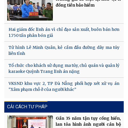
đồng tiền bảo hiểm
Hai giám đốc lĩnh án vì chỉ đạo sản xuất, buôn bán hơn
1.750 tấn phân bón giả
Tử hình Lê Minh Quân, kẻ cầm đầu đường dây ma túy
liên tỉnh
Tổ chức cho khách sử dụng ma túy, chủ quán và quản lý
karaoke Quỳnh Trang lĩnh án nặng
VKSND khu vực 2, TP Đà Nẵng phối hợp xét xử vụ án
“Xâm phạm chỗ ở của người khác”
CẢI CÁCH TƯ PHÁP
Gần 35 năm tận tụy cống hiến,
lan tỏa hình ảnh người cán bộ