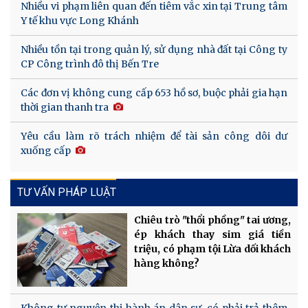
Nhiều vi phạm liên quan đến tiêm vắc xin tại Trung tâm
Y tế khu vực Long Khánh
Nhiều tồn tại trong quản lý, sử dụng nhà đất tại Công ty
CP Công trình đô thị Bến Tre
Các đơn vị không cung cấp 653 hồ sơ, buộc phải gia hạn
thời gian thanh tra
Yêu cầu làm rõ trách nhiệm để tài sản công dôi dư
xuống cấp
TƯ VẤN PHÁP LUẬT
Chiêu trò "thổi phồng" tai ương,
ép khách thay sim giá tiền
triệu, có phạm tội Lừa dối khách
hàng không?
Không tự nguyện thi hành án dân sự, có phải trả thêm