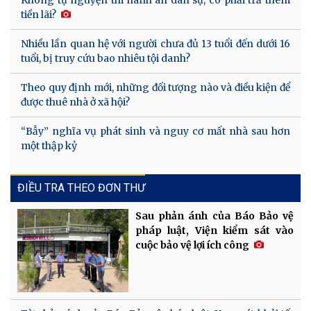
tiền lãi?
Nhiều lần quan hệ với người chưa đủ 13 tuổi đến dưới 16
tuổi, bị truy cứu bao nhiêu tội danh?
Theo quy định mới, những đối tượng nào và điều kiện để
được thuê nhà ở xã hội?
“Bẫy” nghĩa vụ phát sinh và nguy cơ mất nhà sau hơn
một thập kỷ
ĐIỀU TRA THEO ĐƠN THƯ
Sau phản ánh của Báo Bảo vệ
pháp luật, Viện kiểm sát vào
cuộc bảo vệ lợi ích công