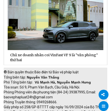
Chủ xe doanh nhân coi VinFast VF 9 là “văn phòng”
T
thứ hai
t
®
Bản quyền thuộc Báo điện tử Bảo vệ pháp luật
Tổng biên tập:
Nguyễn Văn Thắng
Phó Tổng biên tập:
Vũ Mạnh Hà, Nguyễn Mạnh Hưng
Tòa soạn: Số 9, Phạm Văn Bạch, Cầu Giấy, Hà Nội.
Phòng Phóng viên đa phương tiện (84-24) 39387995; Email:
baovephapluat24h@gmail.com
Phòng Truyền thông: 0949268666.
Chia
Giấy phép số 258/GP-BTTTT cấp ngày 16/09/2024 của Bộ Thông