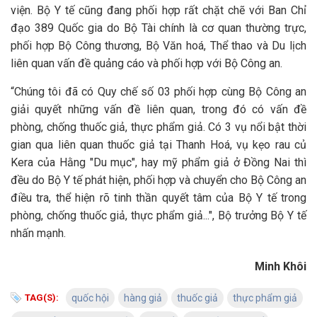
viện. Bộ Y tế cũng đang phối hợp rất chặt chẽ với Ban Chỉ
đạo 389 Quốc gia do Bộ Tài chính là cơ quan thường trực,
phối hợp Bộ Công thương, Bộ Văn hoá, Thể thao và Du lịch
liên quan vấn đề quảng cáo và phối hợp với Bộ Công an.
“Chúng tôi đã có Quy chế số 03 phối hợp cùng Bộ Công an
giải quyết những vấn đề liên quan, trong đó có vấn đề
phòng, chống thuốc giả, thực phẩm giả. Có 3 vụ nổi bật thời
gian qua liên quan thuốc giả tại Thanh Hoá, vụ kẹo rau củ
Kera của Hằng "Du mục", hay mỹ phẩm giả ở Đồng Nai thì
đều do Bộ Y tế phát hiện, phối hợp và chuyển cho Bộ Công an
điều tra, thể hiện rõ tinh thần quyết tâm của Bộ Y tế trong
phòng, chống thuốc giả, thực phẩm giả...", Bộ trưởng Bộ Y tế
nhấn mạnh.
Minh Khôi
TAG(S):
quốc hội
hàng giả
thuốc giả
thực phẩm giả