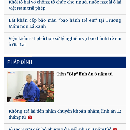
Khởi tố hai vợ chồng tổ chức cho người nước ngoài ở lại
Việt Nam trái phép
Bắt khẩn cấp bảo mẫu "bạo hành trẻ em" tại Trường
Mầm non Lá Xanh
Viện kiểm sát phối hợp xử lý nghiêm vụ bạo hành trẻ em
ở Gia Lai
PHÁP ĐÌNH
Tiến "Bịp" lĩnh án 8 năm tù
Không trả lại tiền nhận chuyển khoản nhầm, lĩnh án 12
tháng tù
Vì sao 3 cựu cán bộ phường ở Huế lĩnh án 9 năm tù?