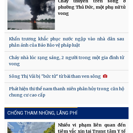
Cháy thuyền trên sông ở
phường Thủ Đức, một phụ nữ tử
vong
Khẩn trương khắc phục nước ngập vào nhà dân sau
phản ánh của Báo Bảo vệ pháp luật
Cháy nhà lúc rạng sáng, 2 người trong một gia đình tử
vong
Sông Thị Vải bị "bức tử" từ bãi than ven sông
Phát hiện thi thể nam thanh niên phân hủy trong căn hộ
chung cư cao cấp
CHỐNG THAM NHŨNG, LÃNG PHÍ
Nhiều vi phạm liên quan đến
tiêm vắc xin tại Trung tâm Y tế