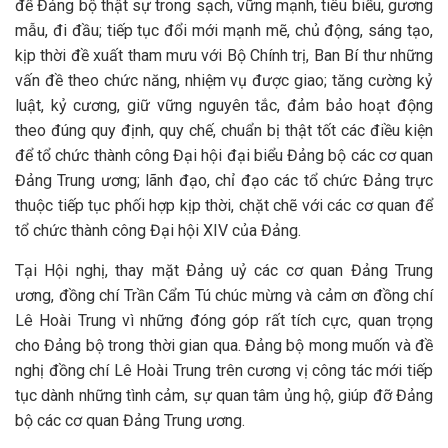
để Đảng bộ thật sự trong sạch, vững mạnh, tiêu biểu, gương
mẫu, đi đầu; tiếp tục đổi mới mạnh mẽ, chủ động, sáng tạo,
kịp thời đề xuất tham mưu với Bộ Chính trị, Ban Bí thư những
vấn đề theo chức năng, nhiệm vụ được giao; tăng cường kỷ
luật, kỷ cương, giữ vững nguyên tắc, đảm bảo hoạt động
theo đúng quy định, quy chế, chuẩn bị thật tốt các điều kiện
để tổ chức thành công Đại hội đại biểu Đảng bộ các cơ quan
Đảng Trung ương; lãnh đạo, chỉ đạo các tổ chức Đảng trực
thuộc tiếp tục phối hợp kịp thời, chặt chẽ với các cơ quan để
tổ chức thành công Đại hội XIV của Đảng.
Tại Hội nghị, thay mặt Đảng uỷ các cơ quan Đảng Trung
ương, đồng chí Trần Cẩm Tú chúc mừng và cảm ơn đồng chí
Lê Hoài Trung vì những đóng góp rất tích cực, quan trọng
cho Đảng bộ trong thời gian qua. Đảng bộ mong muốn và đề
nghị đồng chí Lê Hoài Trung trên cương vị công tác mới tiếp
tục dành những tình cảm, sự quan tâm ủng hộ, giúp đỡ Đảng
bộ các cơ quan Đảng Trung ương.