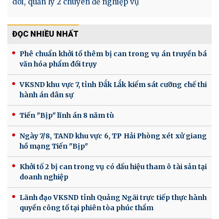
dõi, quản lý 2 chuyên đề nghiệp vụ
ĐỌC NHIỀU NHẤT
Phê chuẩn khởi tố thêm bị can trong vụ án truyền bá
văn hóa phẩm đồi trụy
VKSND khu vực 7, tỉnh Đắk Lắk kiểm sát cưỡng chế thi
hành án dân sự
Tiến "Bịp" lĩnh án 8 năm tù
Ngày 7/8, TAND khu vực 6, TP Hải Phòng xét xử giang
hồ mạng Tiến "Bịp"
Khởi tố 2 bị can trong vụ có dấu hiệu tham ô tài sản tại
doanh nghiệp
Lãnh đạo VKSND tỉnh Quảng Ngãi trực tiếp thực hành
quyền công tố tại phiên tòa phúc thẩm