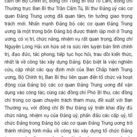
cảm ơn Bộ Chính trị, đồng chí Tổng Bí thư Tô Lâm, đồng chí
Thường trực Ban Bí thư Trần Cẩm Tú, Bí thư Đảng uỷ các cơ
quan Đảng Trung ương đã quan tâm, tin tưởng giao trọng
trách mới. Nhấn mạnh Đảng bộ các cơ quan Đảng Trung
ương là một trong bốn Đảng bộ được thành lập mới ở Trung
ương, có vị trí, chức năng, nhiệm vụ rất quan trọng, đồng chí
Nguyễn Long Hải xin hứa sẽ ra sức rèn luyện bản lĩnh chính
trị, đạo đức, tác phong; tiếp tục học hỏi, trau dồi kiến thức,
nhất là về công tác xây dựng Đảng. Đặc biệt là việc nghiên
cứu, cập nhật các quy định mới của Ban Chấp hành Trung
ương, Bộ Chính trị, Ban Bí thư liên quan đến tổ chức và hoạt
động của Đảng bộ các cơ quan Đảng Trung ương để vận
dụng vào công tác; cùng các đồng chí Phó Bí thư, các đồng
chí trong cơ quan chuyên trách tham mưu, đề xuất với Ban
Thường vụ, với đồng chí Bí thư Đảng uỷ triển khai đầy đủ
chức năng, nhiệm vụ của Đảng uỷ; phấn đấu các cấp uỷ, tổ
chức Đảng trong Đảng bộ các cơ quan Đảng Trung ương trở
thành những hình mẫu về công tác xây dựng tổ chức Đảng