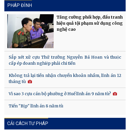
PHÁP ĐÌNH
Tăng cường phối hợp, đấu tranh
hiệu quả tội phạm sử dụng công
nghệ cao
Sắp xét xử cựu Thứ trưởng Nguyễn Bá Hoan và thuộc
cấp ép doanh nghiệp phải chi tiền
Không trả lại tiền nhận chuyển khoản nhầm, lĩnh án 12
tháng tù
Vì sao 3 cựu cán bộ phường ở Huế lĩnh án 9 năm tù?
Tiến "Bịp" lĩnh án 8 năm tù
CẢI CÁCH TƯ PHÁP