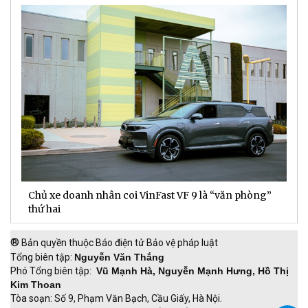
Chủ xe doanh nhân coi VinFast VF 9 là “văn phòng”
T
thứ hai
t
®
Bản quyền thuộc Báo điện tử Bảo vệ pháp luật
Tổng biên tập:
Nguyễn Văn Thắng
Phó Tổng biên tập:
Vũ Mạnh Hà, Nguyễn Mạnh Hưng, Hồ Thị
Kim Thoan
Tòa soạn: Số 9, Phạm Văn Bạch, Cầu Giấy, Hà Nội.