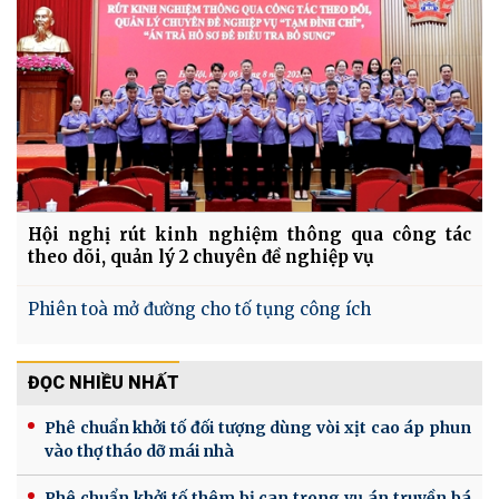
Hội nghị rút kinh nghiệm thông qua công tác
theo dõi, quản lý 2 chuyên đề nghiệp vụ
Phiên toà mở đường cho tố tụng công ích
ĐỌC NHIỀU NHẤT
Phê chuẩn khởi tố đối tượng dùng vòi xịt cao áp phun
vào thợ tháo dỡ mái nhà
Phê chuẩn khởi tố thêm bị can trong vụ án truyền bá