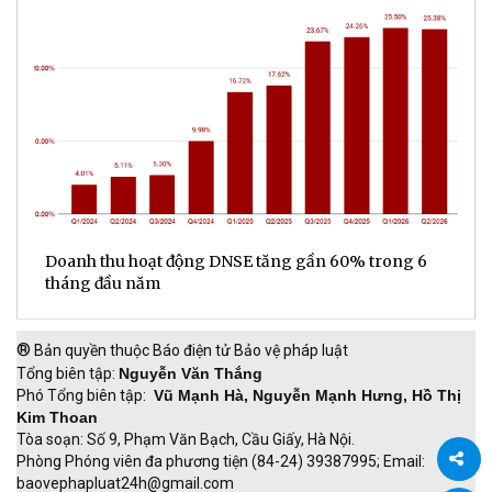
ế
Doanh thu hoạt động DNSE tăng gần 60% trong 6
Đ
tháng đầu năm
đ
®
Bản quyền thuộc Báo điện tử Bảo vệ pháp luật
Tổng biên tập:
Nguyễn Văn Thắng
Phó Tổng biên tập:
Vũ Mạnh Hà, Nguyễn Mạnh Hưng, Hồ Thị
Kim Thoan
Tòa soạn: Số 9, Phạm Văn Bạch, Cầu Giấy, Hà Nội.
Phòng Phóng viên đa phương tiện (84-24) 39387995; Email:
baovephapluat24h@gmail.com