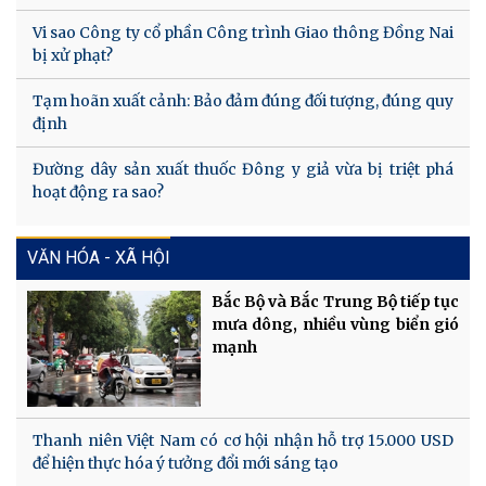
Vi sao Công ty cổ phần Công trình Giao thông Đồng Nai
bị xử phạt?
Tạm hoãn xuất cảnh: Bảo đảm đúng đối tượng, đúng quy
định
Đường dây sản xuất thuốc Đông y giả vừa bị triệt phá
hoạt động ra sao?
VĂN HÓA - XÃ HỘI
Bắc Bộ và Bắc Trung Bộ tiếp tục
mưa dông, nhiều vùng biển gió
mạnh
Thanh niên Việt Nam có cơ hội nhận hỗ trợ 15.000 USD
để hiện thực hóa ý tưởng đổi mới sáng tạo