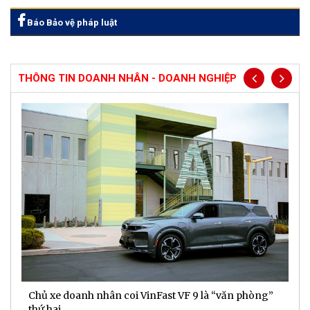
Báo Bảo vệ pháp luật
THÔNG TIN DOANH NHÂN - DOANH NGHIỆP
Chủ xe doanh nhân coi VinFast VF 9 là “văn phòng”
T
thứ hai
t