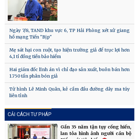
Ngày 7/8, TAND khu vực 6, TP Hải Phòng xét xử giang
hồ mạng Tiến "Bịp"
Mẹ sát hại con ruột, tạo hiện trường giả để trục lợi hơn
4,1 tỉ đồng tiền bảo hiểm
Hai giám đốc lĩnh án vì chỉ đạo sản xuất, buôn bán hơn
1.750 tấn phân bón giả
Tử hình Lê Minh Quân, kẻ cầm đầu đường dây ma túy
liên tỉnh
CẢI CÁCH TƯ PHÁP
Gần 35 năm tận tụy cống hiến,
lan tỏa hình ảnh người cán bộ