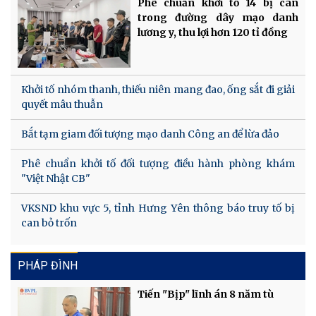
Phê chuẩn khởi tố 14 bị can
trong đường dây mạo danh
lương y, thu lợi hơn 120 tỉ đồng
Khởi tố nhóm thanh, thiếu niên mang đao, ống sắt đi giải
quyết mâu thuẫn
Bắt tạm giam đối tượng mạo danh Công an để lừa đảo
Phê chuẩn khởi tố đối tượng điều hành phòng khám
"Việt Nhật CB"
VKSND khu vực 5, tỉnh Hưng Yên thông báo truy tố bị
can bỏ trốn
PHÁP ĐÌNH
Tiến "Bịp" lĩnh án 8 năm tù