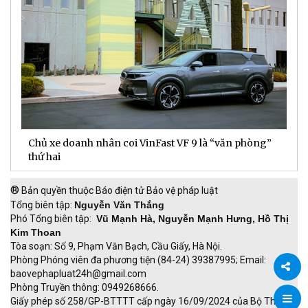
Chủ xe doanh nhân coi VinFast VF 9 là “văn phòng”
T
thứ hai
t
®
Bản quyền thuộc Báo điện tử Bảo vệ pháp luật
Tổng biên tập:
Nguyễn Văn Thắng
Phó Tổng biên tập:
Vũ Mạnh Hà, Nguyễn Mạnh Hưng, Hồ Thị
Kim Thoan
Tòa soạn: Số 9, Phạm Văn Bạch, Cầu Giấy, Hà Nội.
Phòng Phóng viên đa phương tiện (84-24) 39387995; Email:
baovephapluat24h@gmail.com
Phòng Truyền thông: 0949268666.
Chia
Giấy phép số 258/GP-BTTTT cấp ngày 16/09/2024 của Bộ Thông