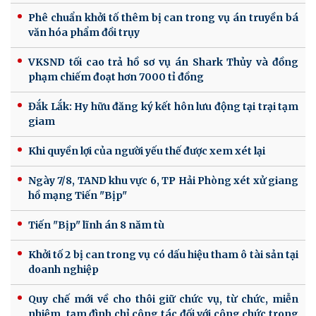
Phê chuẩn khởi tố thêm bị can trong vụ án truyền bá
văn hóa phẩm đồi trụy
VKSND tối cao trả hồ sơ vụ án Shark Thủy và đồng
phạm chiếm đoạt hơn 7000 tỉ đồng
Đắk Lắk: Hy hữu đăng ký kết hôn lưu động tại trại tạm
giam
Khi quyền lợi của người yếu thế được xem xét lại
Ngày 7/8, TAND khu vực 6, TP Hải Phòng xét xử giang
hồ mạng Tiến "Bịp"
Tiến "Bịp" lĩnh án 8 năm tù
Khởi tố 2 bị can trong vụ có dấu hiệu tham ô tài sản tại
doanh nghiệp
Quy chế mới về cho thôi giữ chức vụ, từ chức, miễn
nhiệm, tạm đình chỉ công tác đối với công chức trong