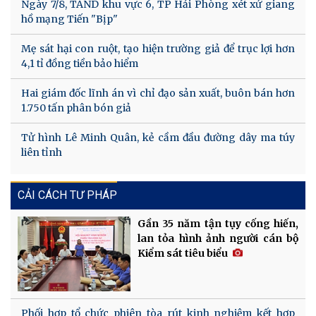
Ngày 7/8, TAND khu vực 6, TP Hải Phòng xét xử giang
hồ mạng Tiến "Bịp"
Mẹ sát hại con ruột, tạo hiện trường giả để trục lợi hơn
4,1 tỉ đồng tiền bảo hiểm
Hai giám đốc lĩnh án vì chỉ đạo sản xuất, buôn bán hơn
1.750 tấn phân bón giả
Tử hình Lê Minh Quân, kẻ cầm đầu đường dây ma túy
liên tỉnh
CẢI CÁCH TƯ PHÁP
Gần 35 năm tận tụy cống hiến,
lan tỏa hình ảnh người cán bộ
Kiểm sát tiêu biểu
Phối hợp tổ chức phiên tòa rút kinh nghiệm kết hợp