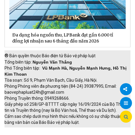
Hơn 4 triệu mã dự thưởng “Xé ngay trúng liền” chờ
B
được xướng tên trong đợt quay số ngày 20/7/2026
n
®
Bản quyền thuộc Báo điện tử Bảo vệ pháp luật
Tổng biên tập:
Nguyễn Văn Thắng
Phó Tổng biên tập:
Vũ Mạnh Hà, Nguyễn Mạnh Hưng, Hồ Thị
Kim Thoan
Tòa soạn: Số 9, Phạm Văn Bạch, Cầu Giấy, Hà Nội.
Phòng Phóng viên đa phương tiện (84-24) 39387995; Email:
baovephapluat24h@gmail.com
Phòng Truyền thông: 0949268666.
Chia
Giấy phép số 258/GP-BTTTT cấp ngày 16/09/2024 của Bộ Thông
tin và Truyền thông (nay là Bộ Văn hoá, Thể thao và Du lịch).
sẻ
Cấm sao chép dưới mọi hình thức nếu không có sự chấp thuận
bằng văn bản của Báo Bảo vệ pháp luật.
TRI NAM GROUP
Giao thông thông minh