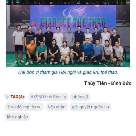
Hai đơn vị tham gia Hội nghị và giao lưu thể thao.
Thủy Tiên - Đình Đức
TAG(S):
VKSND tỉnh Sơn La
phòng 3
Trao đổi nghiệp vụ
tiếp nhận
giải quyết nguồn tin
lâm nghiệp