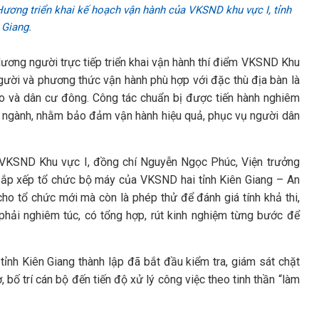
ơng triển khai kế hoạch vận hành của VKSND khu vực I, tỉnh
 Giang.
ơng người trực tiếp triển khai vận hành thí điểm VKSND Khu
 người và phương thức vận hành phù hợp với đặc thù địa bàn là
 đảo và dân cư đông. Công tác chuẩn bị được tiến hành nghiêm
ên ngành, nhằm bảo đảm vận hành hiệu quả, phục vụ người dân
ểm VKSND Khu vực I, đồng chí Nguyễn Ngọc Phúc, Viện trưởng
sắp xếp tổ chức bộ máy của VKSND hai tỉnh Kiên Giang – An
ho tổ chức mới mà còn là phép thử để đánh giá tính khả thi,
hải nghiêm túc, có tổng hợp, rút kinh nghiệm từng bước để
tỉnh Kiên Giang thành lập đã bắt đầu kiểm tra, giám sát chặt
, bố trí cán bộ đến tiến độ xử lý công việc theo tinh thần “làm