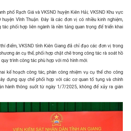
ành phố Rạch Giá và VKSND huyện Kiên Hải; VKSND Khu vực
uyện Vĩnh Thuận. Đây là các đơn vị có nhiều kinh nghiệm,
tác phối hợp liên ngành là nền tảng quan trọng để triển khai
hí điểm, VKSND tỉnh Kiên Giang đã chỉ đạo các đơn vị trong
phương án cụ thể; phối hợp chặt chẽ trong công tác rà soát hồ
nh quy trình công tác phù hợp với mô hình mới.
hai kế hoạch công tác, phân công nhiệm vụ cụ thể cho công
 xây dựng quy chế phối hợp với các cơ quan tố tụng và chính
n hành thông suốt từ ngày 1/7/2025, không để xảy ra gián