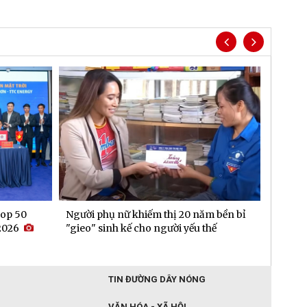
op 50
Người phụ nữ khiếm thị 20 năm bền bỉ
Doanh 
2026
"gieo" sinh kế cho người yếu thế
60% tr
TIN ĐƯỜNG DÂY NÓNG
VĂN HÓA - XÃ HỘI