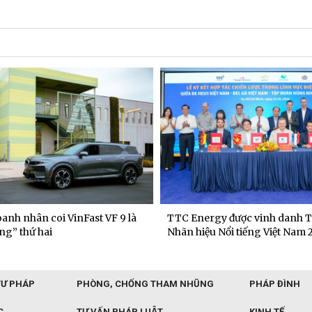
anh nhân coi VinFast VF 9 là
TTC Energy được vinh danh T
ng” thứ hai
Nhãn hiệu Nổi tiếng Việt Nam 
TƯ PHÁP
PHÒNG, CHỐNG THAM NHŨNG
PHÁP ĐÌNH
C
TƯ VẤN PHÁP LUẬT
KINH TẾ