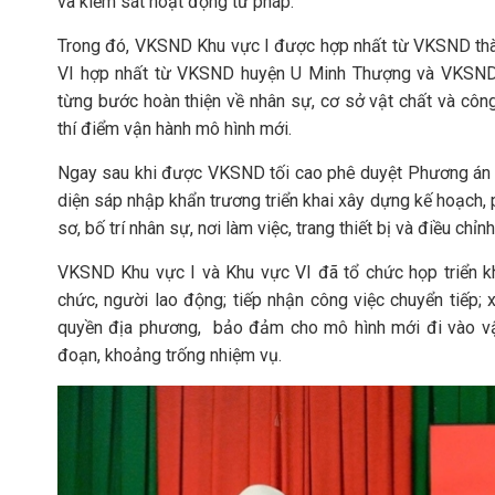
và kiểm sát hoạt động tư pháp.
Trong đó, VKSND Khu vực I được hợp nhất từ VKSND th
VI hợp nhất từ VKSND huyện U Minh Thượng và VKSND h
từng bước hoàn thiện về nhân sự, cơ sở vật chất và công 
thí điểm vận hành mô hình mới.
Ngay sau khi được VKSND tối cao phê duyệt Phương án t
diện sáp nhập khẩn trương triển khai xây dựng kế hoạch, 
sơ, bố trí nhân sự, nơi làm việc, trang thiết bị và điều chỉ
VKSND Khu vực I và Khu vực VI đã tổ chức họp triển k
chức, người lao động; tiếp nhận công việc chuyển tiếp;
quyền địa phương, bảo đảm cho mô hình mới đi vào vậ
đoạn, khoảng trống nhiệm vụ.