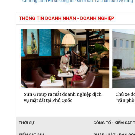
Chương trình Hồ sơ công tố - Kiểm sát: Lá chắn bảo vệ rừng
THÔNG TIN DOANH NHÂN - DOANH NGHIỆP
n
Sun Group ra mắt doanh nghiệp dịch
Chủ xe do
tôn
vụ mặt đất tại Phú Quốc
“văn phò
THỜI SỰ
CÔNG TỐ - KIỂM SÁT 
KIỂM SÁT 24H
PHÁP LUẬT - BẠN ĐỌ