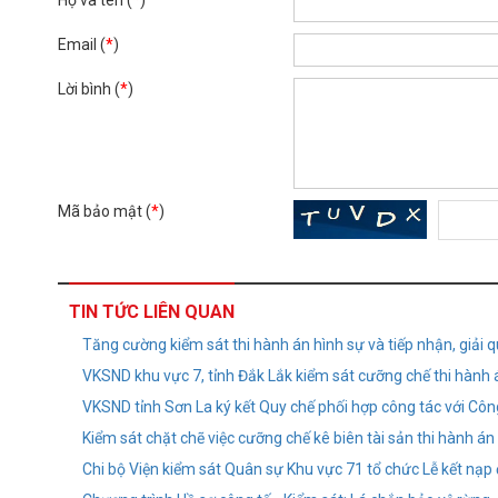
Họ và tên (
*
)
Email (
*
)
Lời bình (
*
)
Mã bảo mật (
*
)
TIN TỨC LIÊN QUAN
Tăng cường kiểm sát thi hành án hình sự và tiếp nhận, giải 
VKSND khu vực 7, tỉnh Đắk Lắk kiểm sát cưỡng chế thi hành 
VKSND tỉnh Sơn La ký kết Quy chế phối hợp công tác với Côn
Kiểm sát chặt chẽ việc cưỡng chế kê biên tài sản thi hành án 
Chi bộ Viện kiểm sát Quân sự Khu vực 71 tổ chức Lễ kết nạp