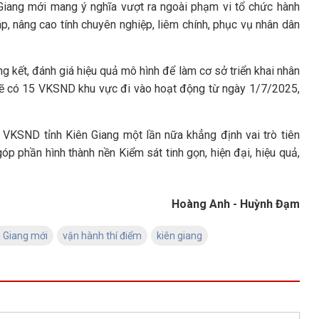
Giang mới mang ý nghĩa vượt ra ngoài phạm vi tổ chức hành
p, nâng cao tính chuyên nghiệp, liêm chính, phục vụ nhân dân
g kết, đánh giá hiệu quả mô hình để làm cơ sở triển khai nhân
 sẽ có 15 VKSND khu vực đi vào hoạt động từ ngày 1/7/2025,
, VKSND tỉnh Kiên Giang một lần nữa khẳng định vai trò tiên
óp phần hình thành nền Kiểm sát tinh gọn, hiện đại, hiệu quả,
Hoàng Anh - Huỳnh Đạm
n Giang mới
vận hành thí điểm
kiên giang