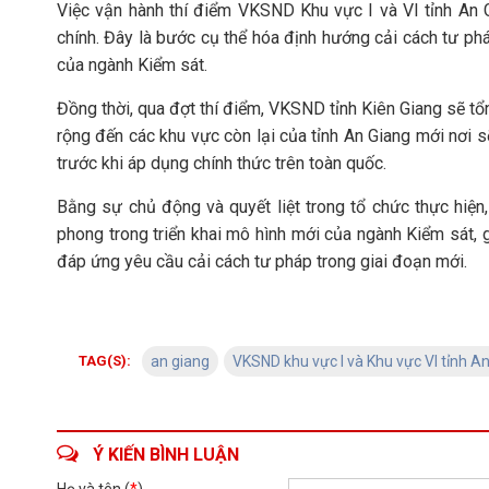
Việc vận hành thí điểm VKSND Khu vực I và VI tỉnh An 
chính. Đây là bước cụ thể hóa định hướng cải cách tư phá
của ngành Kiểm sát.
Đồng thời, qua đợt thí điểm, VKSND tỉnh Kiên Giang sẽ tổn
rộng đến các khu vực còn lại của tỉnh An Giang mới nơi
trước khi áp dụng chính thức trên toàn quốc.
Bằng sự chủ động và quyết liệt trong tổ chức thực hiện
phong trong triển khai mô hình mới của ngành Kiểm sát, g
đáp ứng yêu cầu cải cách tư pháp trong giai đoạn mới.
TAG(S):
an giang
VKSND khu vực I và Khu vực VI tỉnh A
Ý KIẾN BÌNH LUẬN