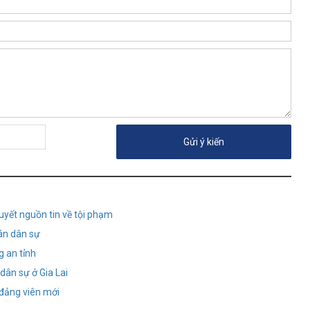
quyết nguồn tin về tội phạm
án dân sự
g an tỉnh
dân sự ở Gia Lai
 đảng viên mới