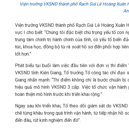
Viện trưởng VKSND thành phố Rạch Giá Lê Hoàng Xuân Hư
An
Viện trưởng VKSND thành phố Rạch Giá Lê Hoàng Xuân Hư
vực I cho biết: “Chúng tôi đặc biệt chú trọng yếu tố con
trung tâm chính trị hành chính của tỉnh, có yếu tố biển
túc, khoa học, đồng bộ từ rà soát hồ sơ đến phối hợp li
tốt hơn.”
Phát biểu tại buổi làm việc đầu tiên với đơn vị thí đi
VKSND tỉnh Kiên Giang, Tổ trưởng Tổ công tác chỉ đạo 
Giang nhấn mạnh: “Thí điểm không chỉ là bước chuẩn bị c
hiệu quả mô hình VKSND 3 cấp. Việc tổ chức vận hành p
hoàn thiện mô hình trước khi triển khai rộng.”
Ngay sau khi triển khai, Tổ theo dõi giám sát do VKSND 
chẽ từng khâu trong quá trình vận hành, từ tiếp nhận hồ sơ
đến đâu, rút kinh nghiệm đến đó”.