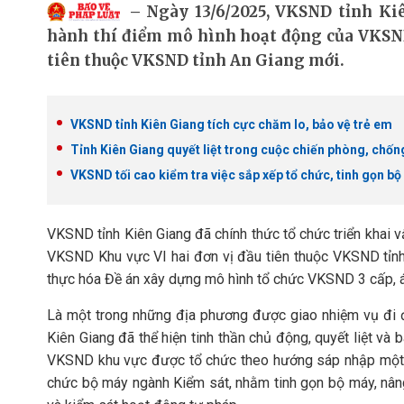
Ngày 13/6/2025, VKSND tỉnh Ki
hành thí điểm mô hình hoạt động của VKSND
tiên thuộc VKSND tỉnh An Giang mới.
VKSND tỉnh Kiên Giang tích cực chăm lo, bảo vệ trẻ em
Tỉnh Kiên Giang quyết liệt trong cuộc chiến phòng, chốn
VKSND tối cao kiểm tra việc sắp xếp tổ chức, tinh gọn b
VKSND tỉnh Kiên Giang đã chính thức tổ chức triển khai
VKSND Khu vực VI hai đơn vị đầu tiên thuộc VKSND tỉnh
thực hóa Đề án xây dựng mô hình tổ chức VKSND 3 cấp, á
Là một trong những địa phương được giao nhiệm vụ đi 
Kiên Giang đã thể hiện tinh thần chủ động, quyết liệt và b
VKSND khu vực được tổ chức theo hướng sáp nhập một s
chức bộ máy ngành Kiểm sát, nhằm tinh gọn bộ máy, nâng