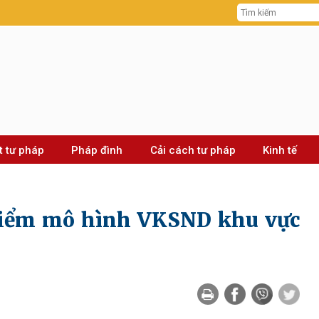
t tư pháp
Pháp đình
Cải cách tư pháp
Kinh tế
điểm mô hình VKSND khu vực