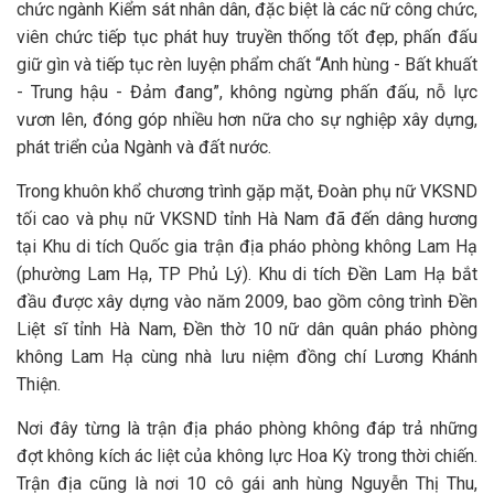
chức ngành Kiểm sát nhân dân, đặc biệt là các nữ công chức,
viên chức tiếp tục phát huy truyền thống tốt đẹp, phấn đấu
giữ gìn và tiếp tục rèn luyện phẩm chất “Anh hùng - Bất khuất
- Trung hậu - Đảm đang”, không ngừng phấn đấu, nỗ lực
vươn lên, đóng góp nhiều hơn nữa cho sự nghiệp xây dựng,
phát triển của Ngành và đất nước.
Trong khuôn khổ chương trình gặp mặt, Đoàn phụ nữ VKSND
tối cao và phụ nữ VKSND tỉnh Hà Nam đã đến dâng hương
tại Khu di tích Quốc gia trận địa pháo phòng không Lam Hạ
(phường Lam Hạ, TP Phủ Lý). Khu di tích Đền Lam Hạ bắt
đầu được xây dựng vào năm 2009, bao gồm công trình Đền
Liệt sĩ tỉnh Hà Nam, Đền thờ 10 nữ dân quân pháo phòng
không Lam Hạ cùng nhà lưu niệm đồng chí Lương Khánh
Thiện.
Nơi đây từng là trận địa pháo phòng không đáp trả những
đợt không kích ác liệt của không lực Hoa Kỳ trong thời chiến.
Trận địa cũng là nơi 10 cô gái anh hùng Nguyễn Thị Thu,