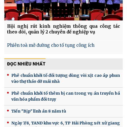
Hội nghị rút kinh nghiệm thông qua công tác
theo dõi, quản lý 2 chuyên đề nghiệp vụ
Phiên toà mở đường cho tố tụng công ích
ĐỌC NHIỀU NHẤT
Phê chuẩn khởi tố đối tượng dùng vòi xịt cao áp phun
vào thợ tháo dỡ mái nhà
Phê chuẩn khởi tố thêm bị can trong vụ án truyền bá
văn hóa phẩm đồi trụy
Tiến "Bịp" lĩnh án 8 năm tù
Ngày 7/8, TAND khu vực 6, TP Hải Phòng xét xử giang