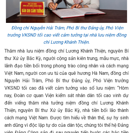
Đồng chí Nguyễn Hải Trâm, Phó Bí thư Đảng ủy, Phó Viện
trưởng VKSND tối cao viết cảm tưởng tại nhà lưu niệm đồng
chí Lương Khánh Thiện.
Thăm nhà lưu niệm đồng chí Lương Khánh Thiện, nguyên Bí
thư Xứ ủy Bắc Kỳ, người cộng sản kiên trung, mẫu mực, nhà
lãnh đạo tiền bối trong phong trào công nhân và cách mạng
Việt Nam, người con ưu tú của quê hương Hà Nam, đồng chí
Nguyễn Hải Trâm, Phó Bí thư Đảng ủy, Phó Viện trưởng
VKSND tối cao đã viết cảm tưởng vào sổ lưu niệm: “Hôm
nay, Đoàn cơ quan Viện kiểm sát nhân dân tối cao vinh dự
đến viếng thăm nhà tưởng niệm đồng chí Lương Khánh
Thiện, nguyên Bí thư Xứ ủy Bắc Kỳ, nhà tiền bối lão thành
cách mạng Việt Nam. Được tìm hiểu về thân thế, sự hy sinh
anh dũng vì độc lập tự do của dân tộc, chúng tôi thế hệ Đảng
viên Đảng Cộng sản đi sau nguyện tiếp bước các bậc tiền