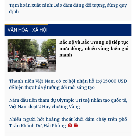
Tạm hoãn xuất cảnh: Bảo đảm đúng đối tượng, đúng quy
định
VĂN HÓA - XÃ HỘI
Bắc Bộ và Bắc Trung Bộ tiếp tục
mưa dông, nhiều vùng biển gió
mạnh
Thanh niên Việt Nam có cơ hội nhận hỗ trợ 15.000 USD
để hiện thực hóa ý tưởng đổi mới sáng tạo
Năm đầu tiên tham dự Olympic Trí tuệ nhân tạo quốc tế,
Việt Nam đoạt 2 Huy chương Vàng
Nhiều người hốt hoảng thoát khỏi đám cháy trên phố
Trần Khánh Dư, Hải Phòng