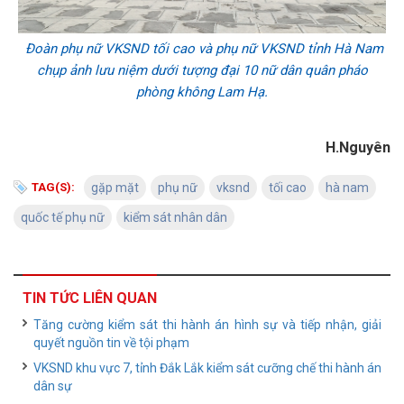
Đoàn phụ nữ VKSND tối cao và phụ nữ VKSND tỉnh Hà Nam
chụp ảnh lưu niệm dưới tượng đại 10 nữ dân quân pháo
phòng không Lam Hạ.
H.Nguyên
TAG(S):
gặp mặt
phụ nữ
vksnd
tối cao
hà nam
quốc tế phụ nữ
kiểm sát nhân dân
TIN TỨC LIÊN QUAN
Tăng cường kiểm sát thi hành án hình sự và tiếp nhận, giải
quyết nguồn tin về tội phạm
VKSND khu vực 7, tỉnh Đắk Lắk kiểm sát cưỡng chế thi hành án
dân sự