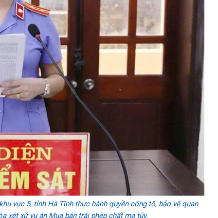
u vực 5, tỉnh Hà Tĩnh thực hành quyền công tố, bảo vệ quan
òa xét xử vụ án Mua bán trái phép chất ma túy.