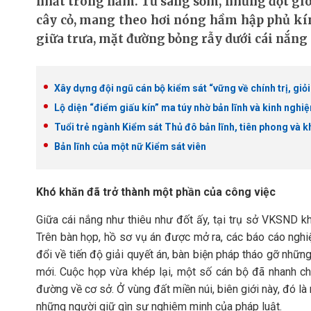
nhất trong năm. Từ sáng sớm, những đợt gió 
cây cỏ, mang theo hơi nóng hầm hập phủ kí
giữa trưa, mặt đường bỏng rẫy dưới cái nắng 
Xây dựng đội ngũ cán bộ kiểm sát “vững về chính trị, giỏi
Lộ diện “điểm giấu kín” ma túy nhờ bản lĩnh và kinh nghi
Tuổi trẻ ngành Kiểm sát Thủ đô bản lĩnh, tiên phong và 
Bản lĩnh của một nữ Kiểm sát viên
Khó khăn đã trở thành một phần của công việc
Giữa cái nắng như thiêu như đốt ấy, tại trụ sở VKSND khu
Trên bàn họp, hồ sơ vụ án được mở ra, các báo cáo nghiệ
đổi về tiến độ giải quyết án, bàn biện pháp tháo gỡ những
mới. Cuộc họp vừa khép lại, một số cán bộ đã nhanh ch
đường về cơ sở. Ở vùng đất miền núi, biên giới này, đó là
những người giữ gìn sự nghiêm minh của pháp luật.