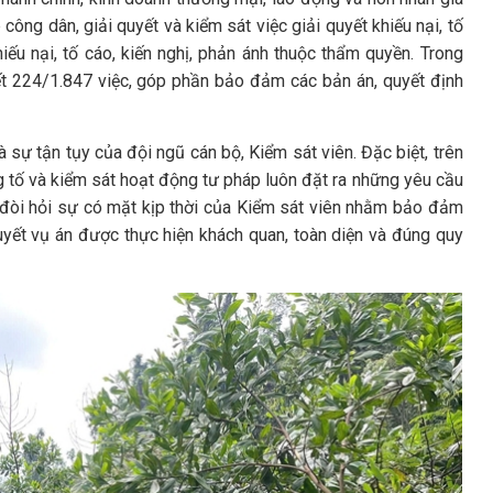
 công dân, giải quyết và kiểm sát việc giải quyết khiếu nại, tố
ếu nại, tố cáo, kiến nghị, phản ánh thuộc thẩm quyền. Trong
yết 224/1.847 việc, góp phần bảo đảm các bản án, quyết định
 sự tận tụy của đội ngũ cán bộ, Kiểm sát viên. Đặc biệt, trên
ng tố và kiểm sát hoạt động tư pháp luôn đặt ra những yêu cầu
u đòi hỏi sự có mặt kịp thời của Kiểm sát viên nhằm bảo đảm
uyết vụ án được thực hiện khách quan, toàn diện và đúng quy