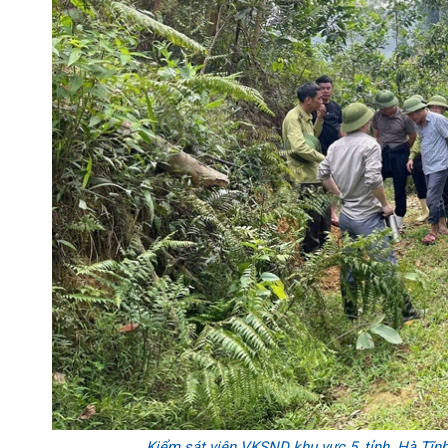
Kiểm sát viên VKSND khu vực 5, tỉnh Hà Tĩnh t