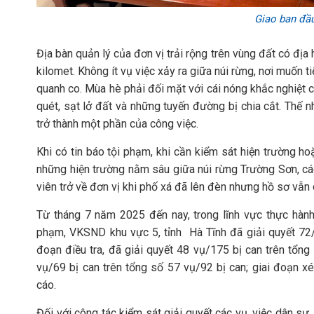
Giao ban đầu
Địa bàn quản lý của đơn vị trải rộng trên vùng đất có địa
kilomet. Không ít vụ việc xảy ra giữa núi rừng, nơi muốn
quanh co. Mùa hè phải đối mặt với cái nóng khắc nghiệt 
quét, sạt lở đất và những tuyến đường bị chia cắt. Thế 
trở thành một phần của công việc.
Khi có tin báo tội phạm, khi cần kiểm sát hiện trường h
những hiện trường nằm sâu giữa núi rừng Trường Sơn, cá
viên trở về đơn vị khi phố xá đã lên đèn nhưng hồ sơ vẫn 
Từ tháng 7 năm 2025 đến nay, trong lĩnh vực thực hành 
phạm, VKSND khu vực 5, tỉnh Hà Tĩnh đã giải quyết 72/16
đoạn điều tra, đã giải quyết 48 vụ/175 bị can trên tổng 
vụ/69 bị can trên tổng số 57 vụ/92 bị can; giai đoạn x
cáo.
Đối với công tác kiểm sát giải quyết các vụ, việc dân sự