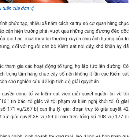
 tuần của đơn vị.
 hình phức tạp, nhiều xã nằm cách xa trụ sở cơ quan hàng chục
 tiếp cận hiện trường phải vượt qua những cung đường đèo dốc
của gió Lào; mùa mưa lại thường xuyên chịu ảnh hưởng của lũ
nhưng, đối với người cán bộ Kiểm sát nơi đây, khó khăn ấy đã
oặc tham gia các hoạt động tố tụng, họ lập tức lên đường. Có
ch trung tâm hàng chục cây số nên không ít lần các Kiểm sát
còn chờ nghiên cứu để kịp tiến độ giải quyết án.
quyền công tố và kiểm sát việc giải quyết nguồn tin về tội
1 tin báo, tố giác về tội phạm và kiến nghị khởi tố. Ở giai
số 171 vụ/267 bị can thụ lý; giai đoạn truy tố giải quyết 42
ét xử giải quyết 38 vụ/59 bị cáo trên tổng số 108 vụ/177 bị
, hành chính, kinh doanh thương mại, lao động và hôn nhân gia