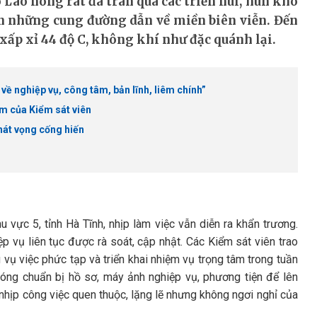
Lào nóng rát đã tràn qua các triền núi, hun khô
n những cung đường dẫn về miền biên viễn. Đến
xấp xỉ 44 độ C, không khí như đặc quánh lại.
 về nghiệp vụ, công tâm, bản lĩnh, liêm chính”
ệm của Kiểm sát viên
khát vọng cống hiến
 vực 5, tỉnh Hà Tĩnh, nhịp làm việc vẫn diễn ra khẩn trương.
p vụ liên tục được rà soát, cập nhật. Các Kiểm sát viên trao
 vụ việc phức tạp và triển khai nhiệm vụ trọng tâm trong tuần
óng chuẩn bị hồ sơ, máy ảnh nghiệp vụ, phương tiện để lên
 nhịp công việc quen thuộc, lặng lẽ nhưng không ngơi nghỉ của