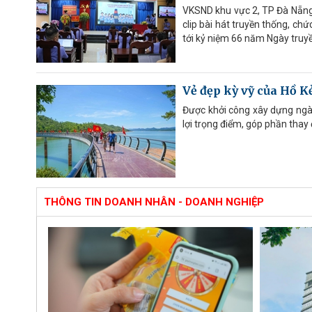
VKSND khu vực 2, TP Đà Nẵng t
clip bài hát truyền thống, c
tới kỷ niệm 66 năm Ngày truy
Vẻ đẹp kỳ vỹ của Hồ K
Được khởi công xây dựng ngày
lợi trọng điểm, góp phần thay
THÔNG TIN DOANH NHÂN - DOANH NGHIỆP