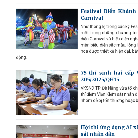
Festival Biển Khánh
Carnival
Như thông lệ trong các kỳ Fes
một trong những chương trì
diễn Carnival và biểu diễn ng
màn biểu diễn sắc màu, lộng l
hoa được thiết kế hiện đại, 
động.
75 thí sinh hai cấp
205/2025/QH15
VKSND TP Đà Nẵng vừa tổ chứ
thí điểm Viện Kiểm sát nhân d
nhóm dễ bị tổn thương hoặc bả
Hội thi ứng dụng AI x
sát nhân dân