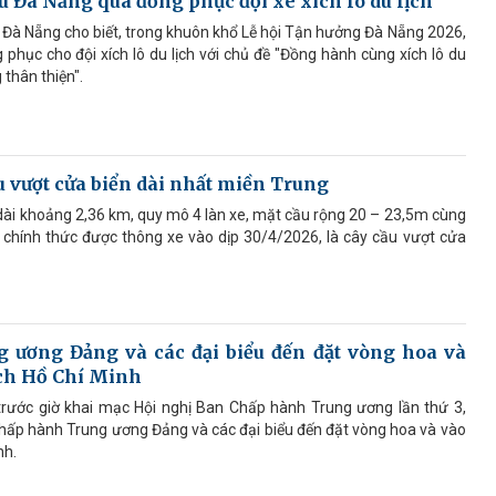
 Đà Nẵng qua đồng phục đội xe xích lô du lịch
P Đà Nẵng cho biết, trong khuôn khổ Lễ hội Tận hưởng Đà Nẵng 2026,
 phục cho đội xích lô du lịch với chủ đề "Đồng hành cùng xích lô du
 thân thiện".
 vượt cửa biển dài nhất miền Trung
ài khoảng 2,36 km, quy mô 4 làn xe, mặt cầu rộng 20 – 23,5m cùng
, chính thức được thông xe vào dịp 30/4/2026, là cây cầu vượt cửa
 ương Đảng và các đại biểu đến đặt vòng hoa và
ịch Hồ Chí Minh
 trước giờ khai mạc Hội nghị Ban Chấp hành Trung ương lần thứ 3,
Chấp hành Trung ương Đảng và các đại biểu đến đặt vòng hoa và vào
nh.