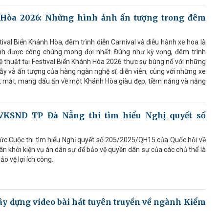
 Hòa 2026: Những hình ảnh ấn tượng trong đêm
tival Biển Khánh Hòa, đêm trình diễn Carnival và diễu hành xe hoa là
nh được công chúng mong đợi nhất. Đúng như kỳ vọng, đêm trình
hệ thuật tại Festival Biển Khánh Hòa 2026 thực sự bùng nổ với những
ẫy và ấn tượng của hàng ngàn nghệ sĩ, diễn viên, cùng với những xe
bắt mắt, mang dấu ấn về một Khánh Hòa giàu đẹp, tiềm năng và năng
 VKSND TP Đà Nẵng thi tìm hiểu Nghị quyết số
c Cuộc thi tìm hiểu Nghị quyết số 205/2025/QH15 của Quốc hội về
ân khởi kiện vụ án dân sự để bảo vệ quyền dân sự của các chủ thể là
o vệ lợi ích công.
ây dựng video bài hát tuyên truyền về ngành Kiểm