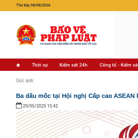
Thứ bảy 08/08/2026
Thời sự
Kiểm sát 24h
Công tố - Kiểm sá
Góc ảnh
Ba dấu mốc tại Hội nghị Cấp cao ASEAN lầ
29/05/2025 15:42