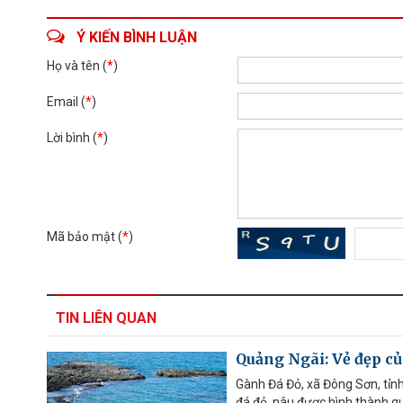
Ý KIẾN BÌNH LUẬN
Họ và tên (
*
)
Email (
*
)
Lời bình (
*
)
Mã bảo mật (
*
)
TIN LIÊN QUAN
Quảng Ngãi: Vẻ đẹp c
Gành Đá Đỏ, xã Đông Sơn, tỉn
đá đỏ, nâu được hình thành qu