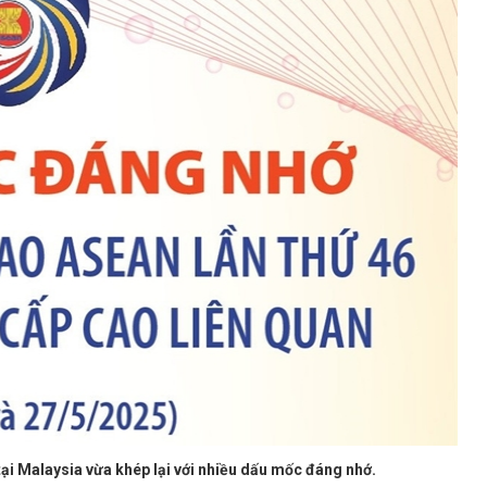
tại Malaysia vừa khép lại với nhiều dấu mốc đáng nhớ.