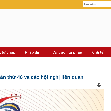
t tư pháp
Pháp đình
Cải cách tư pháp
Kinh tế
n thứ 46 và các hội nghị liên quan