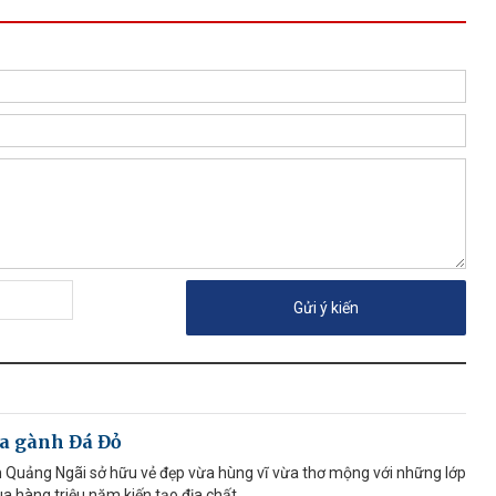
ủa gành Đá Đỏ
h Quảng Ngãi sở hữu vẻ đẹp vừa hùng vĩ vừa thơ mộng với những lớp
a hàng triệu năm kiến tạo địa chất.