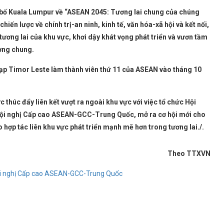
 bố Kuala Lumpur về “ASEAN 2045: Tương lai chung của chúng
n lược về chính trị-an ninh, kinh tế, văn hóa-xã hội và kết nối,
tương lai của khu vực, khơi dậy khát vọng phát triển và vươn tầm
ượng chung.
 nạp Timor Leste làm thành viên thứ 11 của ASEAN vào tháng 10
 thúc đẩy liên kết vượt ra ngoài khu vực với việc tổ chức Hội
Hội nghị Cấp cao ASEAN-GCC-Trung Quốc, mở ra cơ hội mới cho
 hợp tác liên khu vực phát triển mạnh mẽ hơn trong tương lai./.
Theo TTXVN
i nghị Cấp cao ASEAN-GCC-Trung Quốc