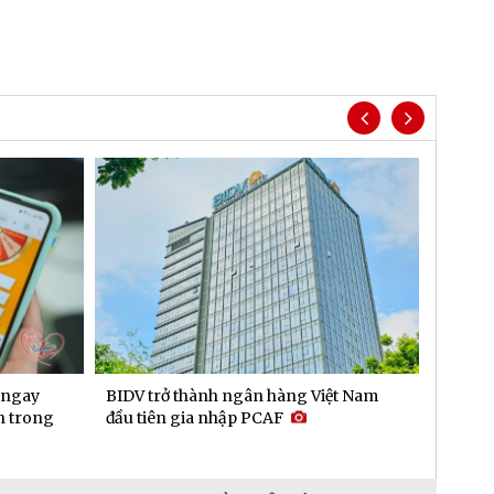
 ngay
BIDV trở thành ngân hàng Việt Nam
DNSE m
n trong
đầu tiên gia nhập PCAF
sinh l