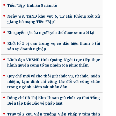
Tiến "Bịp" lĩnh án 8 năm tù
Ngày 7/8, TAND khu vực 6, TP Hải Phòng xét xử
giang hồ mạng Tiến "Bịp"
Khi quyền lợi của người yếu thế được xem xét lại
Khởi tố 2 bị can trong vụ có dấu hiệu tham ô tài
sản tại doanh nghiệp
Lãnh đạo VKSND tỉnh Quảng Ngãi trực tiếp thực
hành quyền công tố tại phiên tòa phúc thẩm
Quy chế mới về cho thôi giữ chức vụ, từ chức, miễn
nhiệm, tạm đình chỉ công tác đối với công chức
trong ngành Kiểm sát nhân dân
Đồng chí Hồ Thị Kim Thoan giữ chức vụ Phó Tổng
Biên tập Báo Bảo vệ pháp luật
Truy tố 2 cựu Viện trưởng Viện Pháp y tâm thần