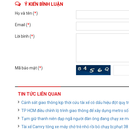
Ý KIẾN BÌNH LUẬN
Họ và tên (
*
)
Email (
*
)
Lời bình (
*
)
Mã bảo mật (
*
)
TIN TỨC LIÊN QUAN
Cảnh sát giao thông kịp thời cứu tài xế có dấu hiệu đột quỵ 
TP HCM điều chỉnh lộ trình giao thông để xây dựng metro số
Tạm giữ thanh niên đạp ngã người đàn ông đang chạy xe m
Tài xế Camry tông xe máy chở trẻ nhỏ rồi bỏ chạy bị phạt 38