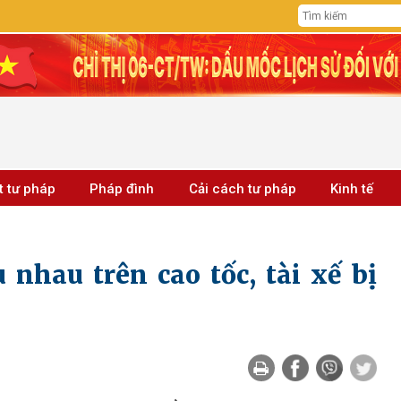
t tư pháp
Pháp đình
Cải cách tư pháp
Kinh tế
 nhau trên cao tốc, tài xế bị