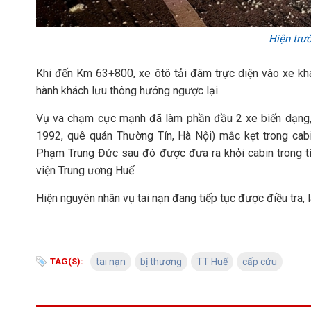
Hiện trườ
Khi đến Km 63+800, xe ôtô tải đâm trực diện vào xe k
hành khách lưu thông hướng ngược lại.
Vụ va chạm cực mạnh đã làm phần đầu 2 xe biến dạng, k
1992, quê quán Thường Tín, Hà Nội) mắc kẹt trong cabi
Phạm Trung Đức sau đó được đưa ra khỏi cabin trong tì
viện Trung ương Huế.
Hiện nguyên nhân vụ tai nạn đang tiếp tục được điều tra, 
TAG(S):
tai nạn
bị thương
TT Huế
cấp cứu