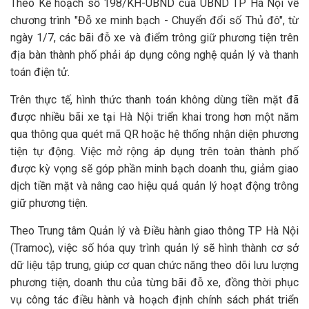
Theo Kế hoạch số 198/KH-UBND của UBND TP Hà Nội về
chương trình "Đỗ xe minh bạch - Chuyển đổi số Thủ đô", từ
ngày 1/7, các bãi đỗ xe và điểm trông giữ phương tiện trên
địa bàn thành phố phải áp dụng công nghệ quản lý và thanh
toán điện tử.
Trên thực tế, hình thức thanh toán không dùng tiền mặt đã
được nhiều bãi xe tại Hà Nội triển khai trong hơn một năm
qua thông qua quét mã QR hoặc hệ thống nhận diện phương
tiện tự động. Việc mở rộng áp dụng trên toàn thành phố
được kỳ vọng sẽ góp phần minh bạch doanh thu, giảm giao
dịch tiền mặt và nâng cao hiệu quả quản lý hoạt động trông
giữ phương tiện.
Theo Trung tâm Quản lý và Điều hành giao thông TP Hà Nội
(Tramoc), việc số hóa quy trình quản lý sẽ hình thành cơ sở
dữ liệu tập trung, giúp cơ quan chức năng theo dõi lưu lượng
phương tiện, doanh thu của từng bãi đỗ xe, đồng thời phục
vụ công tác điều hành và hoạch định chính sách phát triển