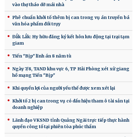
vào thợ tháo dỡ mái nhà
Phê chuẩn khởi tố thêm bị can trong vụ án truyền bá
văn hóa phẩm đồi trụy
Đắk Lắk: Hy hữu đăng ký kết hôn lưu động tại trại tạm
giam
Tiến "Bịp" lĩnh án 8 năm tù
Ngày 7/8, TAND khu vực 6, TP Hải Phòng xét xử giang
hồ mạng Tiến "Bịp"
Khi quyền lợi của người yếu thế được xem xét lại
Khởi tố 2 bị can trong vụ có dấu hiệu tham ô tài sản tại
doanh nghiệp
Lãnh đạo VKSND tỉnh Quảng Ngãi trực tiếp thực hành
quyền công tố tại phiên tòa phúc thẩm