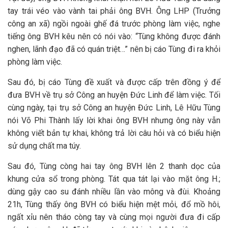
tay trái véo vào vành tai phải ông BVH. Ông LHP (Trưởng
công an xã) ngồi ngoài ghế đá trước phòng làm việc, nghe
tiếng ông BVH kêu nên có nói vào: “Tùng không được đánh
nghen, lãnh đạo đã có quán triệt…” nên bị cáo Tùng đi ra khỏi
phòng làm việc.
Sau đó, bị cáo Tùng đề xuất và được cấp trên đồng ý để
đưa BVH về trụ sở Công an huyện Đức Linh để làm việc. Tối
cùng ngày, tại trụ sở Công an huyện Đức Linh, Lê Hữu Tùng
nói Võ Phi Thành lấy lời khai ông BVH nhưng ông này vẫn
không viết bản tự khai, không trả lời câu hỏi và có biểu hiện
sử dụng chất ma túy.
Sau đó, Tùng còng hai tay ông BVH lên 2 thanh dọc của
khung cửa sổ trong phòng. Tát qua tát lại vào mặt ông H.;
dùng gậy cao su đánh nhiều lần vào mông và đùi. Khoảng
21h, Tùng thấy ông BVH có biểu hiện mệt mỏi, đổ mồ hôi,
ngất xỉu nên tháo còng tay và cùng mọi người đưa đi cấp