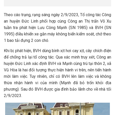
Theo cáo trạng, rạng sáng ngày 2/9/2023, Tổ công tác Công
an huyện Đức Linh phối hợp cùng Công an Thị trấn Võ Xu
tuần tra phát hiện Lưu Công Mạnh (SN 1985) và BVH (SN
1995) điều khiển xe gắn máy không biển kiểm soát, chở theo
1 bao tải đựng 2 con chó.
Khi bị phát hiện, BVH dùng bình xịt hơi cay xịt, cây chích điện
để chống trả lại tổ công tác. Qua xác minh truy xét, Công an
huyện Đức Linh xác định BVH và Mạnh cùng trú tại thôn 2, xã
Vũ Hòa là hai đối tượng thực hiện hành vi trên, nên tiến hành
mời làm việc. Tuy nhiên, chỉ có BVH lên làm việc và không
thừa nhận hành vi của mình (Mạnh đã bỏ trốn khỏi địa
phương). Sau đó BVH được gia đình bảo lãnh cho về nhà tối
2/9/2023.