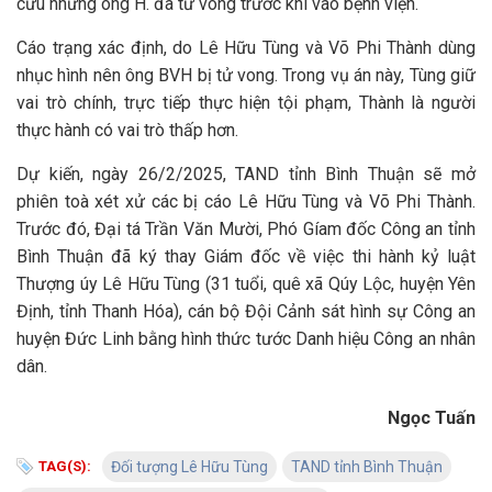
cứu nhưng ông H. đã tử vong trước khi vào bệnh viện.
Cáo trạng xác định, do Lê Hữu Tùng và Võ Phi Thành dùng
nhục hình nên ông BVH bị tử vong. Trong vụ án này, Tùng giữ
vai trò chính, trực tiếp thực hiện tội phạm, Thành là người
thực hành có vai trò thấp hơn.
Dự kiến, ngày 26/2/2025, TAND tỉnh Bình Thuận sẽ mở
phiên toà xét xử các bị cáo Lê Hữu Tùng và Võ Phi Thành.
Trước đó, Đại tá Trần Văn Mười, Phó Gíam đốc Công an tỉnh
Bình Thuận đã ký thay Giám đốc về việc thi hành kỷ luật
Thượng úy Lê Hữu Tùng (31 tuổi, quê xã Qúy Lộc, huyện Yên
Định, tỉnh Thanh Hóa), cán bộ Đội Cảnh sát hình sự Công an
huyện Đức Linh bằng hình thức tước Danh hiệu Công an nhân
dân.
Ngọc Tuấn
TAG(S):
Đối tượng Lê Hữu Tùng
TAND tỉnh Bình Thuận