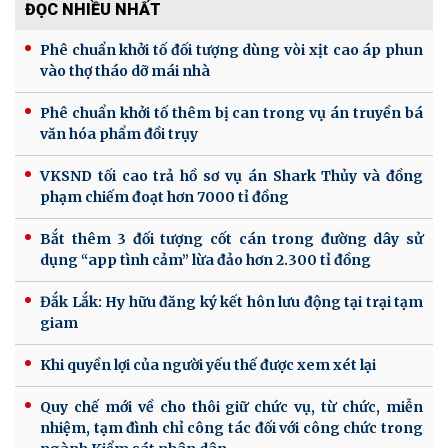
ĐỌC NHIỀU NHẤT
Phê chuẩn khởi tố đối tượng dùng vòi xịt cao áp phun
vào thợ tháo dỡ mái nhà
Phê chuẩn khởi tố thêm bị can trong vụ án truyền bá
văn hóa phẩm đồi trụy
VKSND tối cao trả hồ sơ vụ án Shark Thủy và đồng
phạm chiếm đoạt hơn 7000 tỉ đồng
Bắt thêm 3 đối tượng cốt cán trong đường dây sử
dụng “app tình cảm” lừa đảo hơn 2.300 tỉ đồng
Đắk Lắk: Hy hữu đăng ký kết hôn lưu động tại trại tạm
giam
Khi quyền lợi của người yếu thế được xem xét lại
Quy chế mới về cho thôi giữ chức vụ, từ chức, miễn
nhiệm, tạm đình chỉ công tác đối với công chức trong