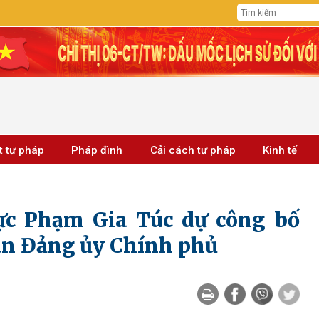
t tư pháp
Pháp đình
Cải cách tư pháp
Kinh tế
ực Phạm Gia Túc dự công bố
uan Đảng ủy Chính phủ