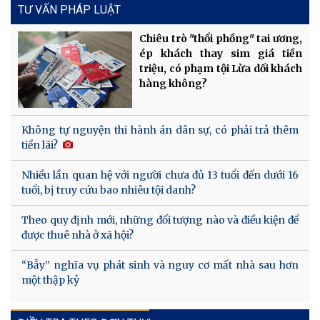
TƯ VẤN PHÁP LUẬT
Chiêu trò "thổi phồng" tai ương,
ép khách thay sim giá tiền
triệu, có phạm tội Lừa dối khách
hàng không?
Không tự nguyện thi hành án dân sự, có phải trả thêm
tiền lãi?
Nhiều lần quan hệ với người chưa đủ 13 tuổi đến dưới 16
tuổi, bị truy cứu bao nhiêu tội danh?
Theo quy định mới, những đối tượng nào và điều kiện để
được thuê nhà ở xã hội?
“Bẫy” nghĩa vụ phát sinh và nguy cơ mất nhà sau hơn
một thập kỷ