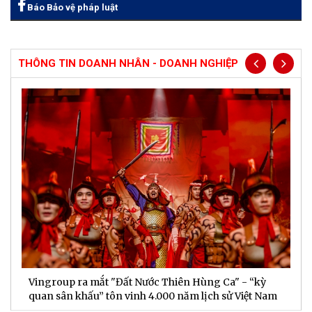
Báo Bảo vệ pháp luật
THÔNG TIN DOANH NHÂN - DOANH NGHIỆP
Vingroup ra mắt "Đất Nước Thiên Hùng Ca" - “kỳ
S
quan sân khấu” tôn vinh 4.000 năm lịch sử Việt Nam
P