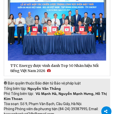
TTC Energy được vinh danh Top 50 Nhãn hiệu Nổi
N
tiếng Việt Nam 2026
c
®
Bản quyền thuộc Báo điện tử Bảo vệ pháp luật
Tổng biên tập:
Nguyễn Văn Thắng
Phó Tổng biên tập:
Vũ Mạnh Hà, Nguyễn Mạnh Hưng, Hồ Thị
Kim Thoan
Tòa soạn: Số 9, Phạm Văn Bạch, Cầu Giấy, Hà Nội.
Phòng Phóng viên đa phương tiện (84-24) 39387995; Email:
baovephapluat24h@gmail.com