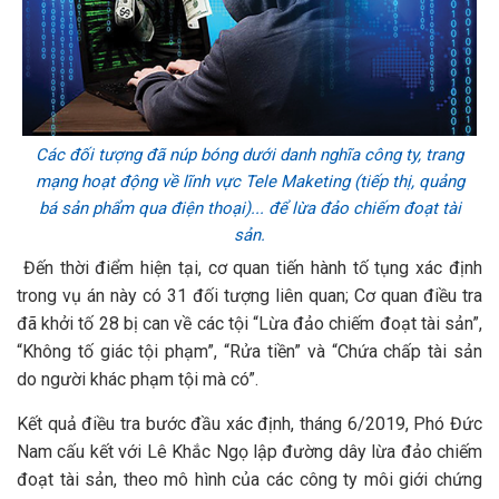
Các đối tượng đã núp bóng dưới danh nghĩa công ty, trang
mạng hoạt động về lĩnh vực Tele Maketing (tiếp thị, quảng
bá sản phẩm qua điện thoại)... để lừa đảo chiếm đoạt tài
sản.
Đến thời điểm hiện tại, cơ quan tiến hành tố tụng xác định
trong vụ án này có 31 đối tượng liên quan; Cơ quan điều tra
đã khởi tố 28 bị can về các tội “Lừa đảo chiếm đoạt tài sản”,
“Không tố giác tội phạm”, “Rửa tiền” và “Chứa chấp tài sản
do người khác phạm tội mà có”.
Kết quả điều tra bước đầu xác định, tháng 6/2019, Phó Đức
Nam cấu kết với Lê Khắc Ngọ lập đường dây lừa đảo chiếm
đoạt tài sản, theo mô hình của các công ty môi giới chứng