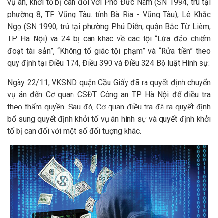
vụ án, khởi tố bị can đối với Phó Đức Nam (SN 1994, trú tại
phường 8, TP Vũng Tàu, tỉnh Bà Rịa - Vũng Tàu); Lê Khắc
Ngọ (SN 1990, trú tại phường Phú Diễn, quận Bắc Từ Liêm,
TP Hà Nội) và 24 bị can khác về các tội “Lừa đảo chiếm
đoạt tài sản”, “Không tố giác tội phạm” và “Rửa tiền” theo
quy định tại Điều 174, Điều 390 và Điều 324 Bộ luật Hình sự.
Ngày 22/11, VKSND quận Cầu Giấy đã ra quyết định chuyển
vụ án đến Cơ quan CSĐT Công an TP Hà Nội để điều tra
theo thẩm quyền. Sau đó, Cơ quan điều tra đã ra quyết định
bổ sung quyết định khởi tố vụ án hình sự và quyết định khởi
tố bị can đối với một số đối tượng khác.