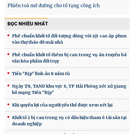
Phiên toà mở đường cho tố tụng công ích
ĐỌC NHIỀU NHẤT
Phê chuẩn khởi tố đối tượng dùng vòi xịt cao áp phun
vào thợ tháo dỡ mái nhà
Phê chuẩn khởi tố thêm bị can trong vụ án truyền bá
văn hóa phẩm đồi trụy
Tiến "Bịp" lĩnh án 8 năm tù
Ngày 7/8, TAND khu vực 6, TP Hải Phòng xét xử giang
hồ mạng Tiến "Bịp"
Khi quyền lợi của người yếu thế được xem xét lại
Khởi tố 2 bị can trong vụ có dấu hiệu tham ô tài sản tại
doanh nghiệp