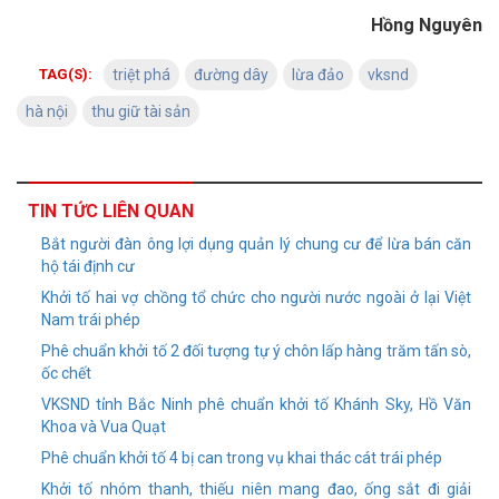
Hồng Nguyên
TAG(S):
triệt phá
đường dây
lừa đảo
vksnd
hà nội
thu giữ tài sản
TIN TỨC LIÊN QUAN
Bắt người đàn ông lợi dụng quản lý chung cư để lừa bán căn
hộ tái định cư
Khởi tố hai vợ chồng tổ chức cho người nước ngoài ở lại Việt
Nam trái phép
Phê chuẩn khởi tố 2 đối tượng tự ý chôn lấp hàng trăm tấn sò,
ốc chết
VKSND tỉnh Bắc Ninh phê chuẩn khởi tố Khánh Sky, Hồ Văn
Khoa và Vua Quạt
Phê chuẩn khởi tố 4 bị can trong vụ khai thác cát trái phép
Khởi tố nhóm thanh, thiếu niên mang đao, ống sắt đi giải