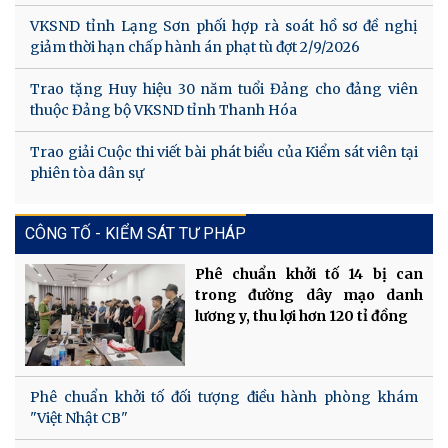
VKSND tỉnh Lạng Sơn phối hợp rà soát hồ sơ đề nghị
giảm thời hạn chấp hành án phạt tù đợt 2/9/2026
Trao tặng Huy hiệu 30 năm tuổi Đảng cho đảng viên
thuộc Đảng bộ VKSND tỉnh Thanh Hóa
Trao giải Cuộc thi viết bài phát biểu của Kiểm sát viên tại
phiên tòa dân sự
CÔNG TỐ - KIỂM SÁT TƯ PHÁP
Phê chuẩn khởi tố 14 bị can
trong đường dây mạo danh
lương y, thu lợi hơn 120 tỉ đồng
Phê chuẩn khởi tố đối tượng điều hành phòng khám
"Việt Nhật CB"