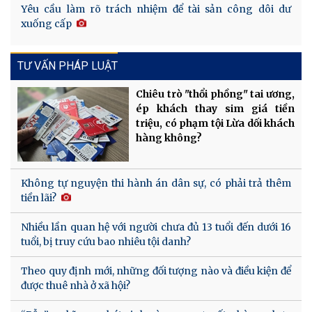
Yêu cầu làm rõ trách nhiệm để tài sản công dôi dư
xuống cấp
TƯ VẤN PHÁP LUẬT
Chiêu trò "thổi phồng" tai ương,
ép khách thay sim giá tiền
triệu, có phạm tội Lừa dối khách
hàng không?
Không tự nguyện thi hành án dân sự, có phải trả thêm
tiền lãi?
Nhiều lần quan hệ với người chưa đủ 13 tuổi đến dưới 16
tuổi, bị truy cứu bao nhiêu tội danh?
Theo quy định mới, những đối tượng nào và điều kiện để
được thuê nhà ở xã hội?