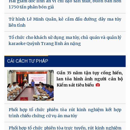
Hai giám đốc lĩnh án vì chỉ đạo sản xuất, buôn bán hơn
1.750 tấn phân bón giả
Tử hình Lê Minh Quân, kẻ cầm đầu đường dây ma túy
liên tỉnh
Tổ chức cho khách sử dụng ma túy, chủ quán và quản lý
karaoke Quỳnh Trang lĩnh án nặng
CẢI CÁCH TƯ PHÁP
Gần 35 năm tận tụy cống hiến,
lan tỏa hình ảnh người cán bộ
Kiểm sát tiêu biểu
Phối hợp tổ chức phiên tòa rút kinh nghiệm kết hợp
trình chiếu chứng cứ vụ án ma túy
Phối hợp tổ chức phiên tòa trực tuyến, rút kinh nghiệm