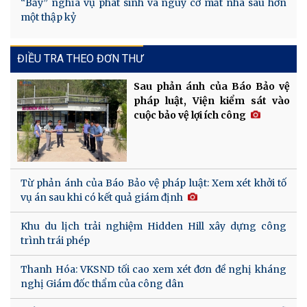
“Bẫy” nghĩa vụ phát sinh và nguy cơ mất nhà sau hơn
một thập kỷ
ĐIỀU TRA THEO ĐƠN THƯ
Sau phản ánh của Báo Bảo vệ
pháp luật, Viện kiểm sát vào
cuộc bảo vệ lợi ích công
Từ phản ánh của Báo Bảo vệ pháp luật: Xem xét khởi tố
vụ án sau khi có kết quả giám định
Khu du lịch trải nghiệm Hidden Hill xây dựng công
trình trái phép
Thanh Hóa: VKSND tối cao xem xét đơn đề nghị kháng
nghị Giám đốc thẩm của công dân