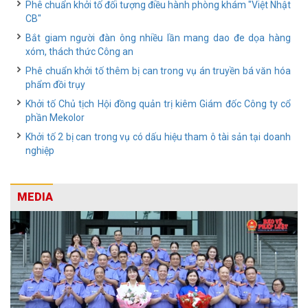
Phê chuẩn khởi tố đối tượng điều hành phòng khám "Việt Nhật
CB"
Bắt giam người đàn ông nhiều lần mang dao đe dọa hàng
xóm, thách thức Công an
Phê chuẩn khởi tố thêm bị can trong vụ án truyền bá văn hóa
phẩm đồi trụy
Khởi tố Chủ tịch Hội đồng quản trị kiêm Giám đốc Công ty cổ
phần Mekolor
Khởi tố 2 bị can trong vụ có dấu hiệu tham ô tài sản tại doanh
nghiệp
MEDIA