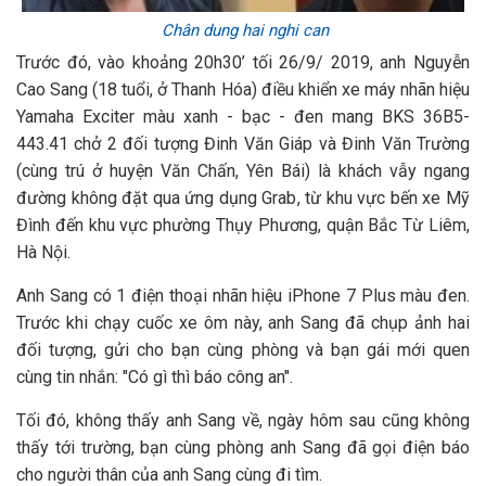
Chân dung hai nghi can
Trước đó, vào khoảng 20h30’ tối 26/9/ 2019, anh Nguyễn
Cao Sang (18 tuổi, ở Thanh Hóa) điều khiển xe máy nhãn hiệu
Yamaha Exciter màu xanh - bạc - đen mang BKS 36B5-
443.41 chở 2 đối tượng Đinh Văn Giáp và Đinh Văn Trường
(cùng trú ở huyện Văn Chấn, Yên Bái) là khách vẫy ngang
đường không đặt qua ứng dụng Grab, từ khu vực bến xe Mỹ
Đình đến khu vực phường Thụy Phương, quận Bắc Từ Liêm,
Hà Nội.
Anh Sang có 1 điện thoại nhãn hiệu iPhone 7 Plus màu đen.
Trước khi chạy cuốc xe ôm này, anh Sang đã chụp ảnh hai
đối tượng, gửi cho bạn cùng phòng và bạn gái mới quen
cùng tin nhắn: "Có gì thì báo công an".
Tối đó, không thấy anh Sang về, ngày hôm sau cũng không
thấy tới trường, bạn cùng phòng anh Sang đã gọi điện báo
cho người thân của anh Sang cùng đi tìm.