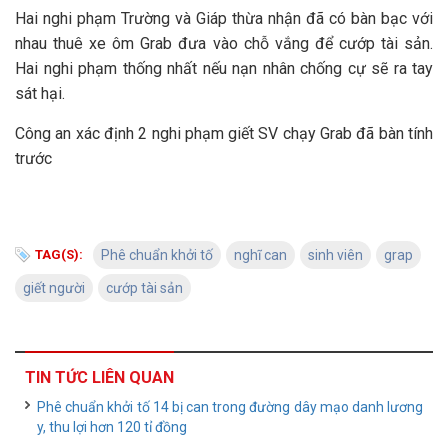
Hai nghi phạm Trường và Giáp thừa nhận đã có bàn bạc với
nhau thuê xe ôm Grab đưa vào chỗ vắng để cướp tài sản.
Hai nghi phạm thống nhất nếu nạn nhân chống cự sẽ ra tay
sát hại.
Công an xác định 2 nghi phạm giết SV chạy Grab đã bàn tính
trước
TAG(S):
Phê chuẩn khởi tố
nghĩ can
sinh viên
grap
giết người
cướp tài sản
TIN TỨC LIÊN QUAN
Phê chuẩn khởi tố 14 bị can trong đường dây mạo danh lương
y, thu lợi hơn 120 tỉ đồng