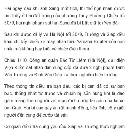
Hai ngày sau khi anh Sang mất tích, thi thể nạn nhân được
tìm thấy ở bãi đất trống của phường Thụy Phương. Chiều tối
30/9, hai nghi phạm sát hại Sang đã bị bắt giữ tại Yên Bái.
Sau khi được di lý về Hà Nội tối 30/9, Trường và Giáp đều
khai chỉ lấy chiếc xe máy nhãn hiệu Yamaha Exciter của nạn
nhân mà không hay biết về chiếc điện thoại.
Chiều 1/10, Công an quận Bắc Từ Liêm (Hà Nội), đại diện
Viện Kiểm sát nhân dân cùng cấp đã đưa 2 nghi phạm Đinh
Văn Trường và Đinh Văn Giáp ra thực nghiệm hiện trường.
Theo thông tin điều tra bạn đầu, các bị can đã có sự bàn
bạc, thống nhất từ trước và chuẩn bị sẵn hung khí là dao
găm mang theo người với mục đích cướp tài sản của lái xe
ôm Grab. Hai bị can gây án rất manh động, liều lĩnh, cố ý giết
người đến cùng để cướp tài sản.
Cơ quan điều tra cũng yêu cầu Giáp và Trường thực nghiệm