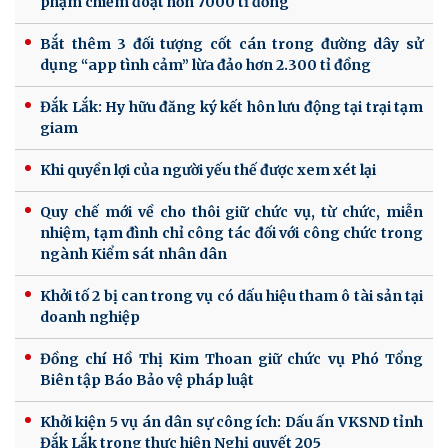
phạm chiếm đoạt hơn 7000 tỉ đồng
Bắt thêm 3 đối tượng cốt cán trong đường dây sử
dụng “app tình cảm” lừa đảo hơn 2.300 tỉ đồng
Đắk Lắk: Hy hữu đăng ký kết hôn lưu động tại trại tạm
giam
Khi quyền lợi của người yếu thế được xem xét lại
Quy chế mới về cho thôi giữ chức vụ, từ chức, miễn
nhiệm, tạm đình chỉ công tác đối với công chức trong
ngành Kiểm sát nhân dân
Khởi tố 2 bị can trong vụ có dấu hiệu tham ô tài sản tại
doanh nghiệp
Đồng chí Hồ Thị Kim Thoan giữ chức vụ Phó Tổng
Biên tập Báo Bảo vệ pháp luật
Khởi kiện 5 vụ án dân sự công ích: Dấu ấn VKSND tỉnh
Đắk Lắk trong thực hiện Nghị quyết 205