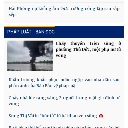
Hải Phòng dự kiến giảm 544 trường công lập sau sắp
xếp
PHÁP LUẬT - BẠN ĐỌC
Cháy thuyền trên sông ở
phường Thủ Đức, một phụ nữ tử
vong
Khẩn trương khắc phục nước ngập vào nhà dân sau
phản ánh của Báo Bảo vệ pháp luật
Cháy nhà lúc rạng sáng, 2 người trong một gia đình tử
vong
Sông Thị Vải bị "bức tử" từ bãi than ven sông
Phát hiện thi thể nam thanh niên phân hủy trong căn hộ