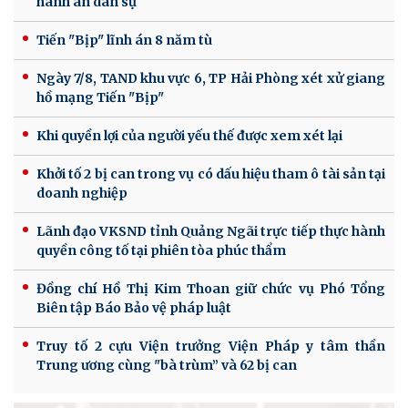
hành án dân sự
Tiến "Bịp" lĩnh án 8 năm tù
Ngày 7/8, TAND khu vực 6, TP Hải Phòng xét xử giang
hồ mạng Tiến "Bịp"
Khi quyền lợi của người yếu thế được xem xét lại
Khởi tố 2 bị can trong vụ có dấu hiệu tham ô tài sản tại
doanh nghiệp
Lãnh đạo VKSND tỉnh Quảng Ngãi trực tiếp thực hành
quyền công tố tại phiên tòa phúc thẩm
Đồng chí Hồ Thị Kim Thoan giữ chức vụ Phó Tổng
Biên tập Báo Bảo vệ pháp luật
Truy tố 2 cựu Viện trưởng Viện Pháp y tâm thần
Trung ương cùng "bà trùm” và 62 bị can