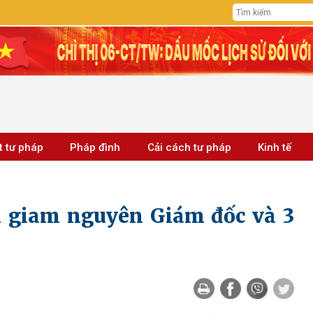
t tư pháp
Pháp đình
Cải cách tư pháp
Kinh tế
m giam nguyên Giám đốc và 3