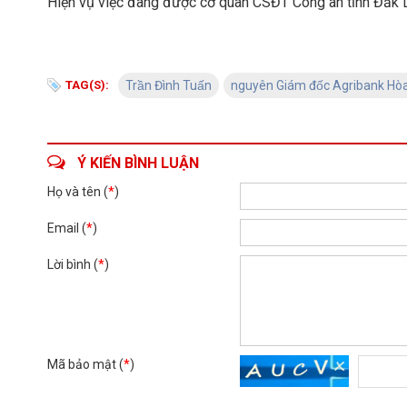
Hiện vụ việc đang được cơ quan CSĐT Công an tỉnh Đắk Lắk
TAG(S):
Trần Đình Tuấn
nguyên Giám đốc Agribank Hòa
Ý KIẾN BÌNH LUẬN
Họ và tên (
*
)
Email (
*
)
Lời bình (
*
)
Mã bảo mật (
*
)