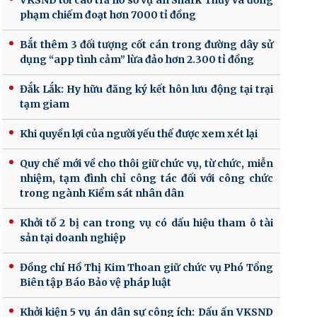
VKSND tối cao trả hồ sơ vụ án Shark Thủy và đồng
phạm chiếm đoạt hơn 7000 tỉ đồng
Bắt thêm 3 đối tượng cốt cán trong đường dây sử
dụng “app tình cảm” lừa đảo hơn 2.300 tỉ đồng
Đắk Lắk: Hy hữu đăng ký kết hôn lưu động tại trại
tạm giam
Khi quyền lợi của người yếu thế được xem xét lại
Quy chế mới về cho thôi giữ chức vụ, từ chức, miễn
nhiệm, tạm đình chỉ công tác đối với công chức
trong ngành Kiểm sát nhân dân
Khởi tố 2 bị can trong vụ có dấu hiệu tham ô tài
sản tại doanh nghiệp
Đồng chí Hồ Thị Kim Thoan giữ chức vụ Phó Tổng
Biên tập Báo Bảo vệ pháp luật
Khởi kiện 5 vụ án dân sự công ích: Dấu ấn VKSND