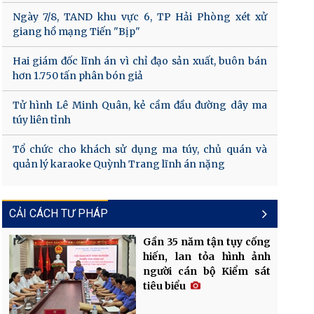
Ngày 7/8, TAND khu vực 6, TP Hải Phòng xét xử
giang hồ mạng Tiến "Bịp"
Hai giám đốc lĩnh án vì chỉ đạo sản xuất, buôn bán
hơn 1.750 tấn phân bón giả
Tử hình Lê Minh Quân, kẻ cầm đầu đường dây ma
túy liên tỉnh
Tổ chức cho khách sử dụng ma túy, chủ quán và
quản lý karaoke Quỳnh Trang lĩnh án nặng
CẢI CÁCH TƯ PHÁP
Gần 35 năm tận tụy cống
hiến, lan tỏa hình ảnh
người cán bộ Kiểm sát
tiêu biểu