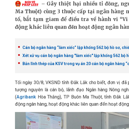
Gây thiệt hại nhiều tỉ đồng
Ma Thuột) cùng 3 thuộc cấp tại ngân hàng n
tố, bắt tạm giam để điều tra về hành vi “Vi ph
động khác liên quan đến hoạt động ngân hà
Cán bộ ngân hàng “làm xiếc” lập khống 562 bộ hồ sơ, ch
Xét xử vụ cán bộ ngân hàng "làm xiếc" lập khống 562 bộ 
Bản lĩnh thép của KSV trong vụ án 20 cán bộ ngân hàng “d
Tối ngày 30/8, VKSND tỉnh Đắk Lắk cho biết, đơn vị đã p
tượng nguyên là cán bộ, lãnh đạo Ngân hàng Nông ngh
(
Agribank
Hòa Thắng), TP Buôn Ma Thuột, tỉnh Đắk Lắk 
động ngân hàng, hoạt động khác liên quan đến hoạt độn