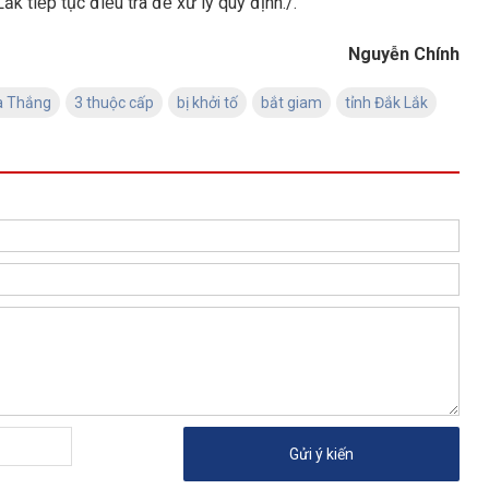
 tiếp tục điều tra để xử lý quy định./.
Nguyễn Chính
 Thắng
3 thuộc cấp
bị khởi tố
bắt giam
tỉnh Đắk Lắk