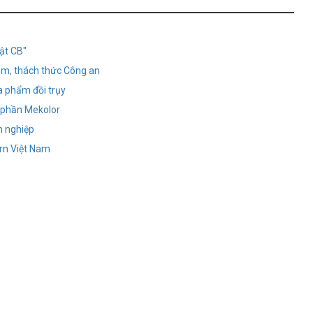
ật CB"
óm, thách thức Công an
a phẩm đồi trụy
ổ phần Mekolor
h nghiệp
rn Việt Nam